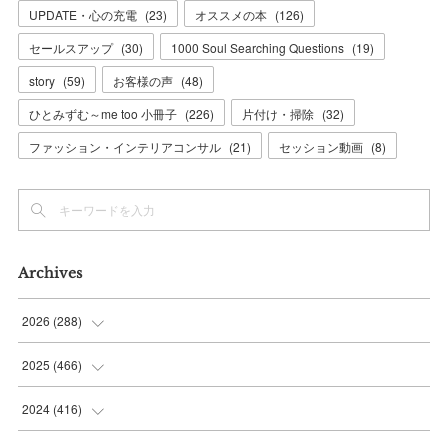
UPDATE・心の充電
(
23
)
オススメの本
(
126
)
セールスアップ
(
30
)
1000 Soul Searching Questions
(
19
)
story
(
59
)
お客様の声
(
48
)
ひとみずむ～me too 小冊子
(
226
)
片付け・掃除
(
32
)
ファッション・インテリアコンサル
(
21
)
セッション動画
(
8
)
Archives
2026
(
288
)
(
9
)
2025
(
466
)
(
36
)
(
56
)
2024
(
416
)
(
37
)