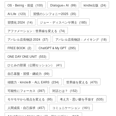
OS・Beinig・前提
(
100
)
Dialogue+ AI
(
99
)
kindle出版
(
24
)
AI Life
(
123
)
習慣のシンフォニー2025
(
35
)
習慣化 2024
(
14
)
ジョー・ディスペンサ博士
(
185
)
アファメーション：世界線を変える
(
74
)
アパレル店長物語 2024
(
37
)
アパレル店長物語：メイキング
(
18
)
FREE BOOK
(
2
)
ChatGPT & My GPT
(
295
)
ONE DAY ONE UNIT
(
553
)
ひとみの部屋（公開セッション）
(
41
)
自己基盤・習慣・継続力
(
99
)
傾聴力・kincle本・ALL EARS
(
234
)
世界線を変える
(
470
)
可能性にフォーカス
(
397
)
対話とは？
(
152
)
モヤモヤから視点を変える
(
95
)
考え方・思い癖を手放す
(
535
)
人間成長・自己探求
(
457
)
コミュニケーション
(
161
)