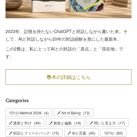
2023年、記憶を持たないChatGPTと対話しながら書いた本。そ
して、AIと対話しながら20年の対話経験を形にした最新本。
この2冊は、私にとってAIとの対話の「原点」と「現在地」で
す。
📚本の詳細はこちら
Categories
1D1U Method 2026
(
4
)
🖊 Art of Being
(
13
)
🖊 講座と学び
(
46
)
🖊 創造と編集
(
18
)
🖊 問いと見え方
(
17
)
🖊 対話とフィードバック
(
15
)
🖊 AIと言葉
(
40
)
1D1U
(
60
)