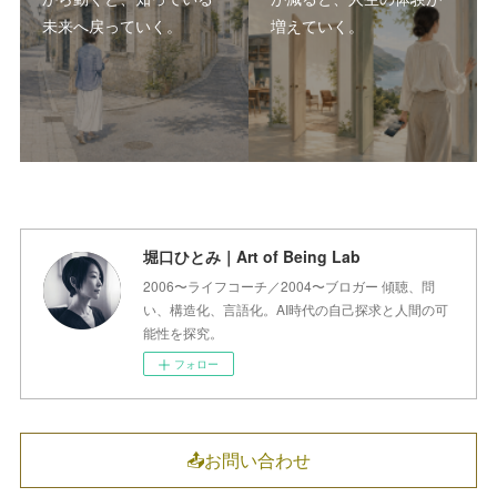
未来へ戻っていく。
増えていく。
堀口ひとみ｜Art of Being Lab
2006〜ライフコーチ／2004〜ブロガー 傾聴、問
い、構造化、言語化。AI時代の自己探求と人間の可
能性を探究。
フォロー
📤お問い合わせ