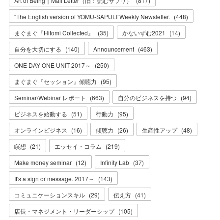
Art of Being｜Mail Letter（旧：読むサプリ）
(
817
)
“The English version of YOMU-SAPULI”Weekly Newsletter.
(
448
)
まぐまぐ『Hitomi Collected』
(
35
)
かないずむ2021
(
14
)
自分を大切にする
(
140
)
Announcement
(
463
)
ONE DAY ONE UNIT 2017～
(
250
)
まぐまぐ『セッション』傾聴力
(
95
)
Seminar/Webinar レポート
(
663
)
自分のビジネスを持つ
(
94
)
ビジネスを始動する
(
51
)
行動力
(
95
)
オンラインビジネス
(
16
)
傾聴力
(
26
)
生産性アップ
(
48
)
瞑想
(
21
)
エッセイ・コラム
(
219
)
Make money seminar
(
12
)
Infinity Lab
(
37
)
It's a sign or message. 2017～
(
143
)
コミュニケーションスキル
(
29
)
伝え方
(
41
)
店長・マネジメント・リーダーシップ
(
105
)