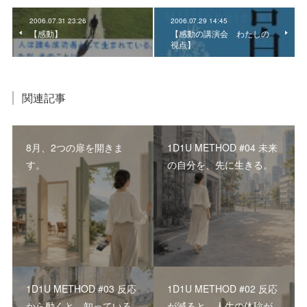
2006.07.31 23:26
2006.07.29 14:45
【感動】
【感動の講演会 わたしの
視点】
関連記事
8月、2つの扉を開きま
1D1U METHOD #04 未来
す。
の自分を、先に生きる。
1D1U METHOD #03 反応
1D1U METHOD #02 反応
から動くと、知っている
が減ると、人生の体験が