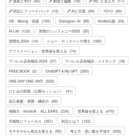
🖊 講座と学び
(
45
)
🖊 創造と編集
(
18
)
🖊 問いと見え方
(
17
)
🖊 対話とフィードバック
(
15
)
🖊 AIと言葉
(
40
)
1D1U
(
60
)
OS・Beinig・前提
(
100
)
Dialogue+ AI
(
99
)
kindle出版
(
24
)
AI Life
(
123
)
習慣のシンフォニー2025
(
35
)
習慣化 2024
(
14
)
ジョー・ディスペンサ博士
(
185
)
アファメーション：世界線を変える
(
74
)
アパレル店長物語 2024
(
37
)
アパレル店長物語：メイキング
(
18
)
FREE BOOK
(
2
)
ChatGPT & My GPT
(
295
)
ONE DAY ONE UNIT
(
553
)
ひとみの部屋（公開セッション）
(
41
)
自己基盤・習慣・継続力
(
99
)
傾聴力・kincle本・ALL EARS
(
234
)
世界線を変える
(
470
)
可能性にフォーカス
(
397
)
対話とは？
(
152
)
モヤモヤから視点を変える
(
95
)
考え方・思い癖を手放す
(
535
)