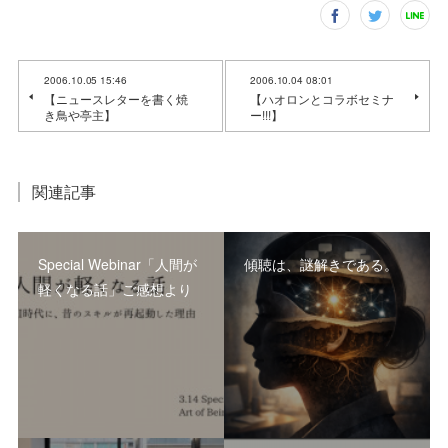
2006.10.05 15:46
2006.10.04 08:01
【ニュースレターを書く焼
【ハオロンとコラボセミナ
き鳥や亭主】
ー!!!】
関連記事
Special Webinar「人間が
傾聴は、謎解きである。
軽くなる話」ご感想より