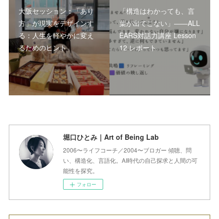
大阪セッション：「あり
「構造はわかっても、言
方」が現実をデザインす
葉が出てこない」――ALL
る：人生を軽やかに変え
EARS対話力講座 Lesson
るためのヒント
12 レポート
堀口ひとみ｜Art of Being Lab
2006〜ライフコーチ／2004〜ブロガー 傾聴、問
い、構造化、言語化。AI時代の自己探求と人間の可
能性を探究。
フォロー