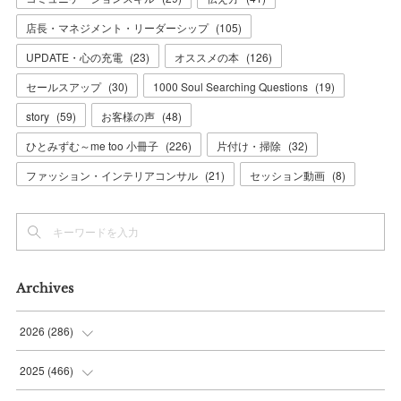
店長・マネジメント・リーダーシップ
(
105
)
UPDATE・心の充電
(
23
)
オススメの本
(
126
)
セールスアップ
(
30
)
1000 Soul Searching Questions
(
19
)
story
(
59
)
お客様の声
(
48
)
ひとみずむ～me too 小冊子
(
226
)
片付け・掃除
(
32
)
ファッション・インテリアコンサル
(
21
)
セッション動画
(
8
)
Archives
2026
(
286
)
(
7
)
2025
(
466
)