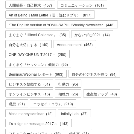
人間成長・自己探求
(
457
)
コミュニケーション
(
161
)
Art of Being｜Mail Letter（旧：読むサプリ）
(
817
)
“The English version of YOMU-SAPULI”Weekly Newsletter.
(
448
)
まぐまぐ『Hitomi Collected』
(
35
)
かないずむ2021
(
14
)
自分を大切にする
(
140
)
Announcement
(
463
)
ONE DAY ONE UNIT 2017～
(
250
)
まぐまぐ『セッション』傾聴力
(
95
)
Seminar/Webinar レポート
(
663
)
自分のビジネスを持つ
(
94
)
ビジネスを始動する
(
51
)
行動力
(
95
)
オンラインビジネス
(
16
)
傾聴力
(
26
)
生産性アップ
(
48
)
瞑想
(
21
)
エッセイ・コラム
(
219
)
Make money seminar
(
12
)
Infinity Lab
(
37
)
It's a sign or message. 2017～
(
143
)
コミュニケーションスキル
(
29
)
伝え方
(
41
)