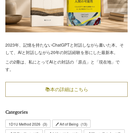
2023年、記憶を持たないChatGPTと対話しながら書いた本。そ
して、AIと対話しながら20年の対話経験を形にした最新本。
この2冊は、私にとってAIとの対話の「原点」と「現在地」で
す。
📚本の詳細はこちら
Categories
1D1U Method 2026
(
3
)
🖊 Art of Being
(
13
)