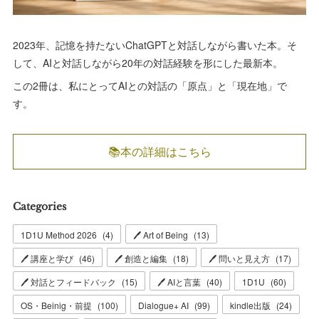
2023年、記憶を持たないChatGPTと対話しながら書いた本。そ
して、AIと対話しながら20年の対話経験を形にした最新本。
この2冊は、私にとってAIとの対話の「原点」と「現在地」で
す。
📚本の詳細はこちら
Categories
1D1U Method 2026
(
4
)
🖊 Art of Being
(
13
)
🖊 講座と学び
(
46
)
🖊 創造と編集
(
18
)
🖊 問いと見え方
(
17
)
🖊 対話とフィードバック
(
15
)
🖊 AIと言葉
(
40
)
1D1U
(
60
)
OS・Beinig・前提
(
100
)
Dialogue+ AI
(
99
)
kindle出版
(
24
)