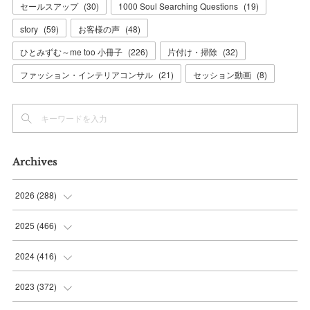
セールスアップ
(
30
)
1000 Soul Searching Questions
(
19
)
story
(
59
)
お客様の声
(
48
)
ひとみずむ～me too 小冊子
(
226
)
片付け・掃除
(
32
)
ファッション・インテリアコンサル
(
21
)
セッション動画
(
8
)
Archives
2026
(
288
)
(
9
)
2025
(
466
)
(
36
)
(
56
)
2024
(
416
)
(
37
)
(
37
)
(
38
)
2023
(
372
)