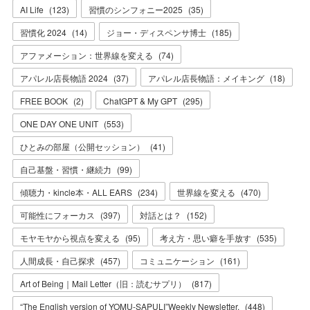
AI Life
(
123
)
習慣のシンフォニー2025
(
35
)
習慣化 2024
(
14
)
ジョー・ディスペンサ博士
(
185
)
アファメーション：世界線を変える
(
74
)
アパレル店長物語 2024
(
37
)
アパレル店長物語：メイキング
(
18
)
FREE BOOK
(
2
)
ChatGPT & My GPT
(
295
)
ONE DAY ONE UNIT
(
553
)
ひとみの部屋（公開セッション）
(
41
)
自己基盤・習慣・継続力
(
99
)
傾聴力・kincle本・ALL EARS
(
234
)
世界線を変える
(
470
)
可能性にフォーカス
(
397
)
対話とは？
(
152
)
モヤモヤから視点を変える
(
95
)
考え方・思い癖を手放す
(
535
)
人間成長・自己探求
(
457
)
コミュニケーション
(
161
)
Art of Being｜Mail Letter（旧：読むサプリ）
(
817
)
“The English version of YOMU-SAPULI”Weekly Newsletter.
(
448
)