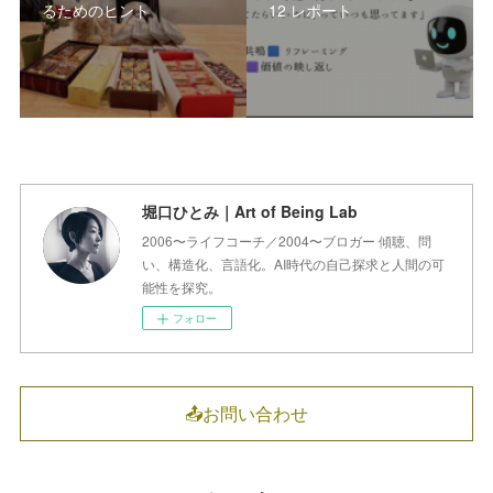
るためのヒント
12 レポート
堀口ひとみ｜Art of Being Lab
2006〜ライフコーチ／2004〜ブロガー 傾聴、問
い、構造化、言語化。AI時代の自己探求と人間の可
能性を探究。
フォロー
📤お問い合わせ