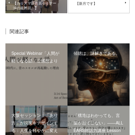
【カリスマ販売員セミナー
【新月です】
涙の最終回。】
関連記事
Special Webinar「人間が
傾聴は、謎解きである。
軽くなる話」ご感想より
大阪セッション：「あり
「構造はわかっても、言
方」が現実をデザインす
葉が出てこない」――ALL
る：人生を軽やかに変え
EARS対話力講座 Lesson