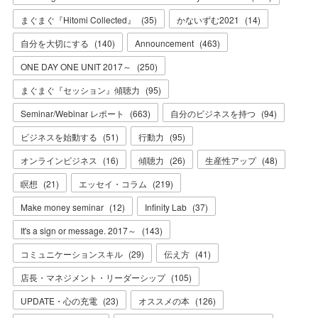
まぐまぐ『Hitomi Collected』
(
35
)
かないずむ2021
(
14
)
自分を大切にする
(
140
)
Announcement
(
463
)
ONE DAY ONE UNIT 2017～
(
250
)
まぐまぐ『セッション』傾聴力
(
95
)
Seminar/Webinar レポート
(
663
)
自分のビジネスを持つ
(
94
)
ビジネスを始動する
(
51
)
行動力
(
95
)
オンラインビジネス
(
16
)
傾聴力
(
26
)
生産性アップ
(
48
)
瞑想
(
21
)
エッセイ・コラム
(
219
)
Make money seminar
(
12
)
Infinity Lab
(
37
)
It's a sign or message. 2017～
(
143
)
コミュニケーションスキル
(
29
)
伝え方
(
41
)
店長・マネジメント・リーダーシップ
(
105
)
UPDATE・心の充電
(
23
)
オススメの本
(
126
)