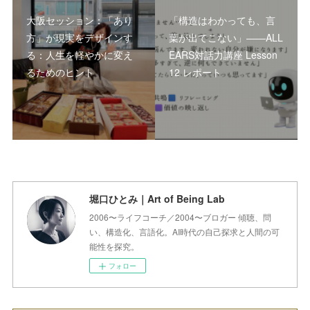
大阪セッション：「あり
「構造はわかっても、言
方」が現実をデザインす
葉が出てこない」――ALL
る：人生を軽やかに変え
EARS対話力講座 Lesson
るためのヒント
12 レポート
堀口ひとみ｜Art of Being Lab
2006〜ライフコーチ／2004〜ブロガー 傾聴、問
い、構造化、言語化。AI時代の自己探求と人間の可
能性を探究。
フォロー