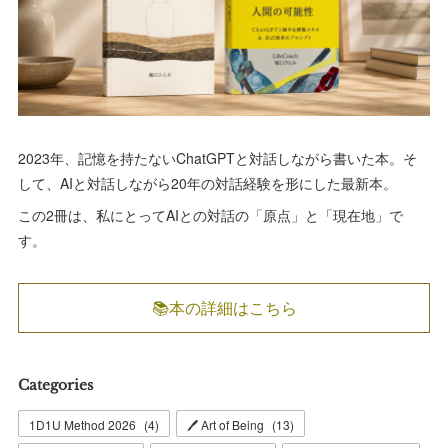
2023年、記憶を持たないChatGPTと対話しながら書いた本。そ
して、AIと対話しながら20年の対話経験を形にした最新本。
この2冊は、私にとってAIとの対話の「原点」と「現在地」で
す。
📚本の詳細はこちら
Categories
1D1U Method 2026
(
4
)
🖊 Art of Being
(
13
)