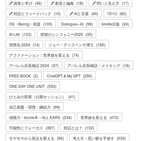
🖊 講座と学び
(
46
)
🖊 創造と編集
(
18
)
🖊 問いと見え方
(
17
)
🖊 対話とフィードバック
(
15
)
🖊 AIと言葉
(
40
)
1D1U
(
60
)
OS・Beinig・前提
(
100
)
Dialogue+ AI
(
99
)
kindle出版
(
24
)
AI Life
(
123
)
習慣のシンフォニー2025
(
35
)
習慣化 2024
(
14
)
ジョー・ディスペンサ博士
(
185
)
アファメーション：世界線を変える
(
74
)
アパレル店長物語 2024
(
37
)
アパレル店長物語：メイキング
(
18
)
FREE BOOK
(
2
)
ChatGPT & My GPT
(
295
)
ONE DAY ONE UNIT
(
553
)
ひとみの部屋（公開セッション）
(
41
)
自己基盤・習慣・継続力
(
99
)
傾聴力・kincle本・ALL EARS
(
234
)
世界線を変える
(
470
)
可能性にフォーカス
(
397
)
対話とは？
(
152
)
モヤモヤから視点を変える
(
95
)
考え方・思い癖を手放す
(
535
)