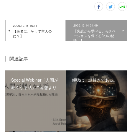
2006.12.14 04:49
2006.12.16 16:11
【失恋から学べる、モチベ
【著者に、そして主人公
ーションを保てる3つの秘
に？】
訣。】
関連記事
Special Webinar「人間が
傾聴は、謎解きである。
軽くなる話」ご感想より