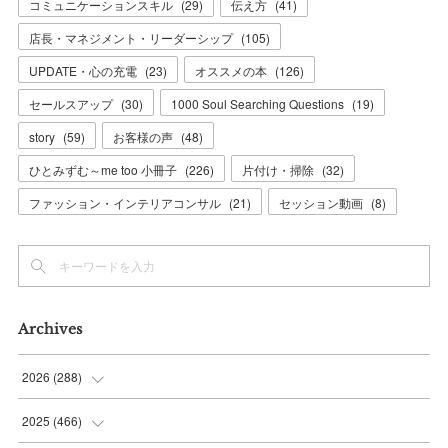
コミュニケーションスキル
(
29
)
伝え方
(
41
)
店長・マネジメント・リーダーシップ
(
105
)
UPDATE・心の充電
(
23
)
オススメの本
(
126
)
セールスアップ
(
30
)
1000 Soul Searching Questions
(
19
)
story
(
59
)
お客様の声
(
48
)
ひとみずむ～me too 小冊子
(
226
)
片付け・掃除
(
32
)
ファッション・インテリアコンサル
(
21
)
セッション動画
(
8
)
Archives
2026
(
288
)
(
9
)
2025
(
466
)