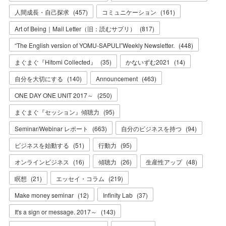
人間成長・自己探求
(
457
)
コミュニケーション
(
161
)
Art of Being｜Mail Letter（旧：読むサプリ）
(
817
)
“The English version of YOMU-SAPULI”Weekly Newsletter.
(
448
)
まぐまぐ『Hitomi Collected』
(
35
)
かないずむ2021
(
14
)
自分を大切にする
(
140
)
Announcement
(
463
)
ONE DAY ONE UNIT 2017～
(
250
)
まぐまぐ『セッション』傾聴力
(
95
)
Seminar/Webinar レポート
(
663
)
自分のビジネスを持つ
(
94
)
ビジネスを始動する
(
51
)
行動力
(
95
)
オンラインビジネス
(
16
)
傾聴力
(
26
)
生産性アップ
(
48
)
瞑想
(
21
)
エッセイ・コラム
(
219
)
Make money seminar
(
12
)
Infinity Lab
(
37
)
It's a sign or message. 2017～
(
143
)