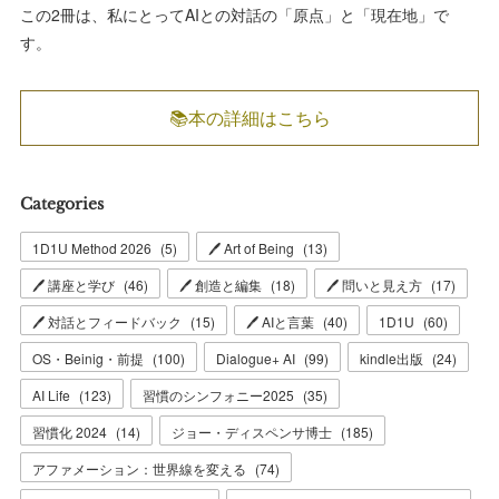
この2冊は、私にとってAIとの対話の「原点」と「現在地」で
す。
📚本の詳細はこちら
Categories
1D1U Method 2026
(
5
)
🖊 Art of Being
(
13
)
🖊 講座と学び
(
46
)
🖊 創造と編集
(
18
)
🖊 問いと見え方
(
17
)
🖊 対話とフィードバック
(
15
)
🖊 AIと言葉
(
40
)
1D1U
(
60
)
OS・Beinig・前提
(
100
)
Dialogue+ AI
(
99
)
kindle出版
(
24
)
AI Life
(
123
)
習慣のシンフォニー2025
(
35
)
習慣化 2024
(
14
)
ジョー・ディスペンサ博士
(
185
)
アファメーション：世界線を変える
(
74
)