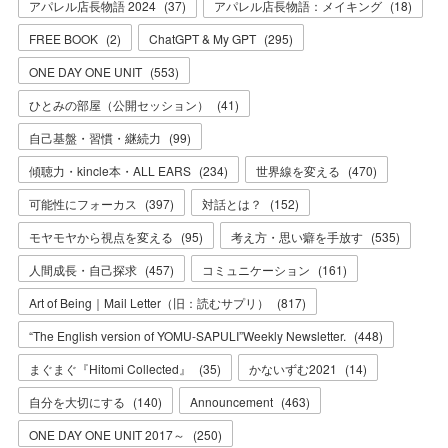
アパレル店長物語 2024
(
37
)
アパレル店長物語：メイキング
(
18
)
FREE BOOK
(
2
)
ChatGPT & My GPT
(
295
)
ONE DAY ONE UNIT
(
553
)
ひとみの部屋（公開セッション）
(
41
)
自己基盤・習慣・継続力
(
99
)
傾聴力・kincle本・ALL EARS
(
234
)
世界線を変える
(
470
)
可能性にフォーカス
(
397
)
対話とは？
(
152
)
モヤモヤから視点を変える
(
95
)
考え方・思い癖を手放す
(
535
)
人間成長・自己探求
(
457
)
コミュニケーション
(
161
)
Art of Being｜Mail Letter（旧：読むサプリ）
(
817
)
“The English version of YOMU-SAPULI”Weekly Newsletter.
(
448
)
まぐまぐ『Hitomi Collected』
(
35
)
かないずむ2021
(
14
)
自分を大切にする
(
140
)
Announcement
(
463
)
ONE DAY ONE UNIT 2017～
(
250
)