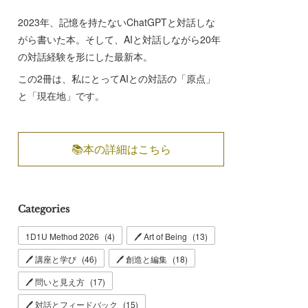
2023年、記憶を持たないChatGPTと対話しな
がら書いた本。そして、AIと対話しながら20年
の対話経験を形にした最新本。
この2冊は、私にとってAIとの対話の「原点」
と「現在地」です。
📚本の詳細はこちら
Categories
1D1U Method 2026
(
4
)
🖊 Art of Being
(
13
)
🖊 講座と学び
(
46
)
🖊 創造と編集
(
18
)
🖊 問いと見え方
(
17
)
🖊 対話とフィードバック
(
15
)