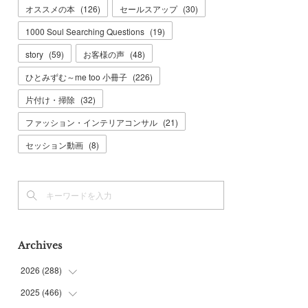
オススメの本
(
126
)
セールスアップ
(
30
)
1000 Soul Searching Questions
(
19
)
story
(
59
)
お客様の声
(
48
)
ひとみずむ～me too 小冊子
(
226
)
片付け・掃除
(
32
)
ファッション・インテリアコンサル
(
21
)
セッション動画
(
8
)
Archives
2026
(
288
)
2025
(
466
(
9
)
)