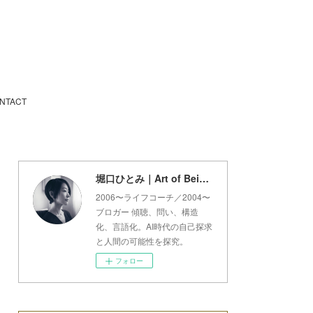
NTACT
堀口ひとみ｜Art of Being Lab
2006〜ライフコーチ／2004〜
ブロガー 傾聴、問い、構造
化、言語化。AI時代の自己探求
と人間の可能性を探究。
フォロー