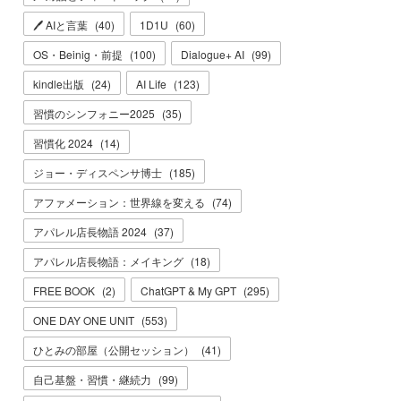
🖊 AIと言葉
(
40
)
1D1U
(
60
)
OS・Beinig・前提
(
100
)
Dialogue+ AI
(
99
)
kindle出版
(
24
)
AI Life
(
123
)
習慣のシンフォニー2025
(
35
)
習慣化 2024
(
14
)
ジョー・ディスペンサ博士
(
185
)
アファメーション：世界線を変える
(
74
)
アパレル店長物語 2024
(
37
)
アパレル店長物語：メイキング
(
18
)
FREE BOOK
(
2
)
ChatGPT & My GPT
(
295
)
ONE DAY ONE UNIT
(
553
)
ひとみの部屋（公開セッション）
(
41
)
自己基盤・習慣・継続力
(
99
)