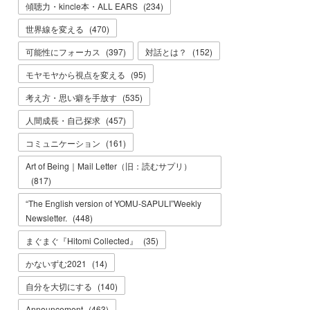
傾聴力・kincle本・ALL EARS
(
234
)
世界線を変える
(
470
)
可能性にフォーカス
(
397
)
対話とは？
(
152
)
モヤモヤから視点を変える
(
95
)
考え方・思い癖を手放す
(
535
)
人間成長・自己探求
(
457
)
コミュニケーション
(
161
)
Art of Being｜Mail Letter（旧：読むサプリ）
(
817
)
“The English version of YOMU-SAPULI”Weekly
Newsletter.
(
448
)
まぐまぐ『Hitomi Collected』
(
35
)
かないずむ2021
(
14
)
自分を大切にする
(
140
)
Announcement
(
463
)