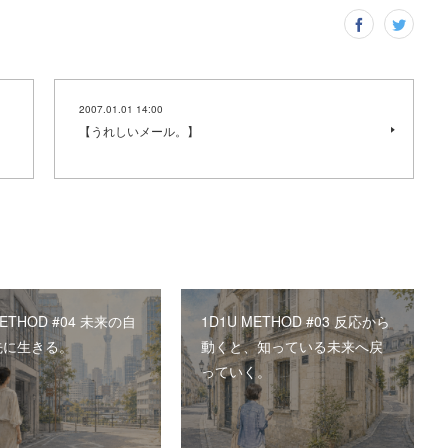
2007.01.01 14:00
【うれしいメール。】
METHOD #04 未来の自
1D1U METHOD #03 反応から
先に生きる。
動くと、知っている未来へ戻
っていく。