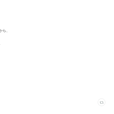
から、
。