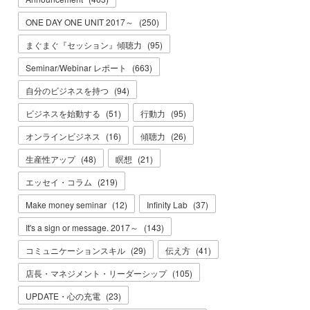
ONE DAY ONE UNIT 2017～
(
250
)
まぐまぐ『セッション』傾聴力
(
95
)
Seminar/Webinar レポート
(
663
)
自分のビジネスを持つ
(
94
)
ビジネスを始動する
(
51
)
行動力
(
95
)
オンラインビジネス
(
16
)
傾聴力
(
26
)
生産性アップ
(
48
)
瞑想
(
21
)
エッセイ・コラム
(
219
)
Make money seminar
(
12
)
Infinity Lab
(
37
)
It's a sign or message. 2017～
(
143
)
コミュニケーションスキル
(
29
)
伝え方
(
41
)
店長・マネジメント・リーダーシップ
(
105
)
UPDATE・心の充電
(
23
)