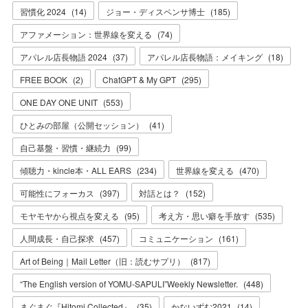
習慣化 2024
(
14
)
ジョー・ディスペンサ博士
(
185
)
アファメーション：世界線を変える
(
74
)
アパレル店長物語 2024
(
37
)
アパレル店長物語：メイキング
(
18
)
FREE BOOK
(
2
)
ChatGPT & My GPT
(
295
)
ONE DAY ONE UNIT
(
553
)
ひとみの部屋（公開セッション）
(
41
)
自己基盤・習慣・継続力
(
99
)
傾聴力・kincle本・ALL EARS
(
234
)
世界線を変える
(
470
)
可能性にフォーカス
(
397
)
対話とは？
(
152
)
モヤモヤから視点を変える
(
95
)
考え方・思い癖を手放す
(
535
)
人間成長・自己探求
(
457
)
コミュニケーション
(
161
)
Art of Being｜Mail Letter（旧：読むサプリ）
(
817
)
“The English version of YOMU-SAPULI”Weekly Newsletter.
(
448
)
まぐまぐ『Hitomi Collected』
(
35
)
かないずむ2021
(
14
)