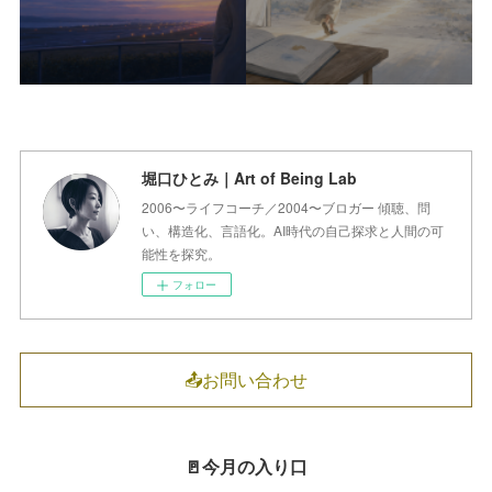
堀口ひとみ｜Art of Being Lab
2006〜ライフコーチ／2004〜ブロガー 傾聴、問
い、構造化、言語化。AI時代の自己探求と人間の可
能性を探究。
フォロー
📤お問い合わせ
🚪今月の入り口