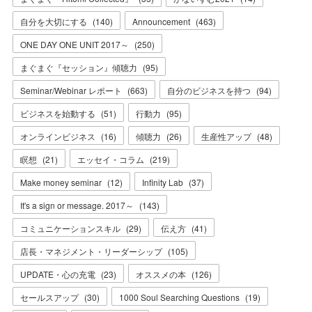
自分を大切にする
(
140
)
Announcement
(
463
)
ONE DAY ONE UNIT 2017～
(
250
)
まぐまぐ『セッション』傾聴力
(
95
)
Seminar/Webinar レポート
(
663
)
自分のビジネスを持つ
(
94
)
ビジネスを始動する
(
51
)
行動力
(
95
)
オンラインビジネス
(
16
)
傾聴力
(
26
)
生産性アップ
(
48
)
瞑想
(
21
)
エッセイ・コラム
(
219
)
Make money seminar
(
12
)
Infinity Lab
(
37
)
It's a sign or message. 2017～
(
143
)
コミュニケーションスキル
(
29
)
伝え方
(
41
)
店長・マネジメント・リーダーシップ
(
105
)
UPDATE・心の充電
(
23
)
オススメの本
(
126
)
セールスアップ
(
30
)
1000 Soul Searching Questions
(
19
)