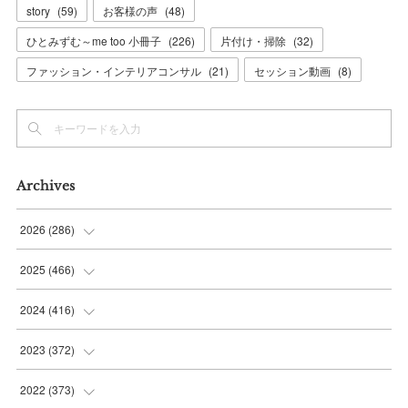
story
(
59
)
お客様の声
(
48
)
ひとみずむ～me too 小冊子
(
226
)
片付け・掃除
(
32
)
ファッション・インテリアコンサル
(
21
)
セッション動画
(
8
)
Archives
2026
(
286
)
(
7
)
2025
(
466
)
(
36
)
(
56
)
2024
(
416
)
(
37
)
(
37
)
(
38
)
2023
(
372
)
(
42
)
(
35
)
(
39
)
(
31
)
2022
(
373
)