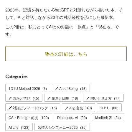
2023年、記憶を持たないChatGPTと対話しながら書いた本。そ
して、AIと対話しながら20年の対話経験を形にした最新本。
この2冊は、私にとってAIとの対話の「原点」と「現在地」で
す。
📚本の詳細はこちら
Categories
1D1U Method 2026
(
3
)
🖊 Art of Being
(
13
)
🖊 講座と学び
(
45
)
🖊 創造と編集
(
18
)
🖊 問いと見え方
(
17
)
🖊 対話とフィードバック
(
15
)
🖊 AIと言葉
(
40
)
1D1U
(
60
)
OS・Beinig・前提
(
100
)
Dialogue+ AI
(
99
)
kindle出版
(
24
)
AI Life
(
123
)
習慣のシンフォニー2025
(
35
)