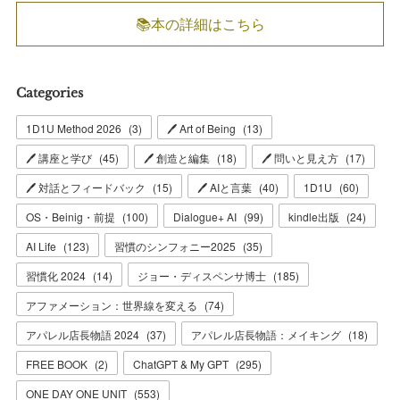
📚本の詳細はこちら
Categories
1D1U Method 2026
(
3
)
🖊 Art of Being
(
13
)
🖊 講座と学び
(
45
)
🖊 創造と編集
(
18
)
🖊 問いと見え方
(
17
)
🖊 対話とフィードバック
(
15
)
🖊 AIと言葉
(
40
)
1D1U
(
60
)
OS・Beinig・前提
(
100
)
Dialogue+ AI
(
99
)
kindle出版
(
24
)
AI Life
(
123
)
習慣のシンフォニー2025
(
35
)
習慣化 2024
(
14
)
ジョー・ディスペンサ博士
(
185
)
アファメーション：世界線を変える
(
74
)
アパレル店長物語 2024
(
37
)
アパレル店長物語：メイキング
(
18
)
FREE BOOK
(
2
)
ChatGPT & My GPT
(
295
)
ONE DAY ONE UNIT
(
553
)