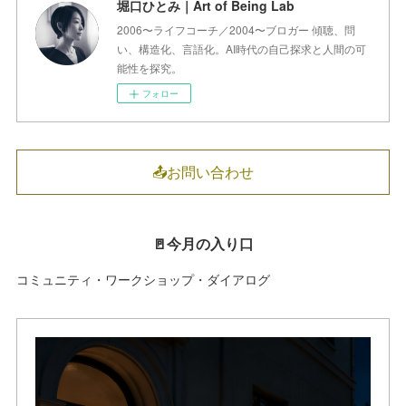
堀口ひとみ｜Art of Being Lab
2006〜ライフコーチ／2004〜ブロガー 傾聴、問
い、構造化、言語化。AI時代の自己探求と人間の可
能性を探究。
フォロー
📤お問い合わせ
🚪今月の入り口
コミュニティ・ワークショップ・ダイアログ