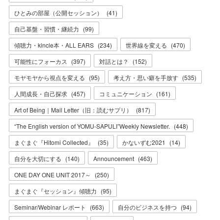
ひとみの部屋（公開セッション）
(
41
)
自己基盤・習慣・継続力
(
99
)
傾聴力・kincle本・ALL EARS
(
234
)
世界線を変える
(
470
)
可能性にフォーカス
(
397
)
対話とは？
(
152
)
モヤモヤから視点を変える
(
95
)
考え方・思い癖を手放す
(
535
)
人間成長・自己探求
(
457
)
コミュニケーション
(
161
)
Art of Being｜Mail Letter（旧：読むサプリ）
(
817
)
“The English version of YOMU-SAPULI”Weekly Newsletter.
(
448
)
まぐまぐ『Hitomi Collected』
(
35
)
かないずむ2021
(
14
)
自分を大切にする
(
140
)
Announcement
(
463
)
ONE DAY ONE UNIT 2017～
(
250
)
まぐまぐ『セッション』傾聴力
(
95
)
Seminar/Webinar レポート
(
663
)
自分のビジネスを持つ
(
94
)