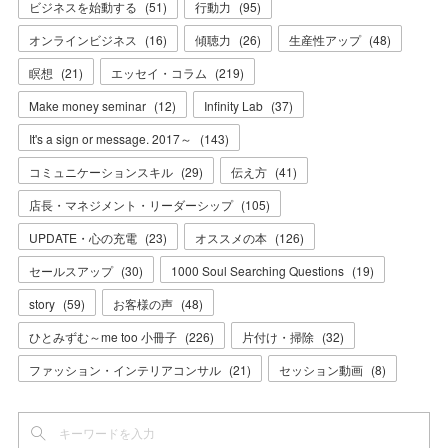
ビジネスを始動する
(
51
)
行動力
(
95
)
オンラインビジネス
(
16
)
傾聴力
(
26
)
生産性アップ
(
48
)
瞑想
(
21
)
エッセイ・コラム
(
219
)
Make money seminar
(
12
)
Infinity Lab
(
37
)
It's a sign or message. 2017～
(
143
)
コミュニケーションスキル
(
29
)
伝え方
(
41
)
店長・マネジメント・リーダーシップ
(
105
)
UPDATE・心の充電
(
23
)
オススメの本
(
126
)
セールスアップ
(
30
)
1000 Soul Searching Questions
(
19
)
story
(
59
)
お客様の声
(
48
)
ひとみずむ～me too 小冊子
(
226
)
片付け・掃除
(
32
)
ファッション・インテリアコンサル
(
21
)
セッション動画
(
8
)