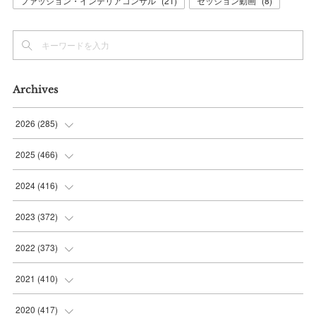
ファッション・インテリアコンサル
(
21
)
セッション動画
(
8
)
Archives
2026
(
285
)
(
6
)
2025
(
466
)
(
36
)
(
56
)
2024
(
416
)
(
37
)
(
37
)
(
38
)
2023
(
372
)
(
42
)
(
35
)
(
39
)
(
31
)
2022
(
373
)
(
36
)
(
36
)
(
38
)
(
30
)
(
31
)
2021
(
410
)
(
34
)
(
36
)
(
36
)
(
30
)
(
33
)
(
32
)
2020
(
417
)