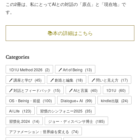
この2冊は、私にとってAIとの対話の「原点」と「現在地」で
す。
📚本の詳細はこちら
Categories
1D1U Method 2026
(
2
)
🖊 Art of Being
(
13
)
🖊 講座と学び
(
45
)
🖊 創造と編集
(
18
)
🖊 問いと見え方
(
17
)
🖊 対話とフィードバック
(
15
)
🖊 AIと言葉
(
40
)
1D1U
(
60
)
OS・Beinig・前提
(
100
)
Dialogue+ AI
(
99
)
kindle出版
(
24
)
AI Life
(
123
)
習慣のシンフォニー2025
(
35
)
習慣化 2024
(
14
)
ジョー・ディスペンサ博士
(
185
)
アファメーション：世界線を変える
(
74
)