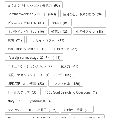
まぐまぐ『セッション』傾聴力
(
95
)
Seminar/Webinar レポート
(
663
)
自分のビジネスを持つ
(
94
)
ビジネスを始動する
(
51
)
行動力
(
95
)
オンラインビジネス
(
16
)
傾聴力
(
26
)
生産性アップ
(
48
)
瞑想
(
21
)
エッセイ・コラム
(
219
)
Make money seminar
(
12
)
Infinity Lab
(
37
)
It's a sign or message. 2017～
(
143
)
コミュニケーションスキル
(
29
)
伝え方
(
41
)
店長・マネジメント・リーダーシップ
(
105
)
UPDATE・心の充電
(
23
)
オススメの本
(
126
)
セールスアップ
(
30
)
1000 Soul Searching Questions
(
19
)
story
(
59
)
お客様の声
(
48
)
ひとみずむ～me too 小冊子
(
226
)
片付け・掃除
(
32
)