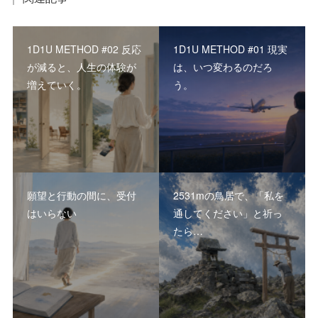
1D1U METHOD #02 反応
1D1U METHOD #01 現実
が減ると、人生の体験が
は、いつ変わるのだろ
増えていく。
う。
願望と行動の間に、受付
2531mの鳥居で、「私を
はいらない
通してください」と祈っ
たら…