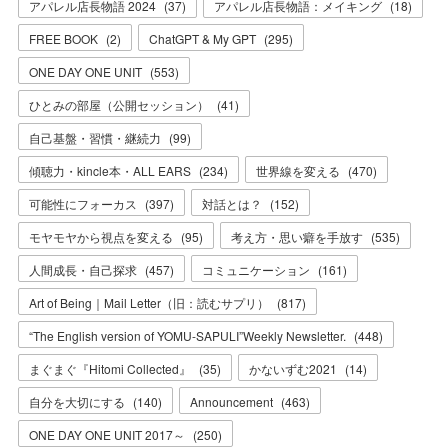
アパレル店長物語 2024
(
37
)
アパレル店長物語：メイキング
(
18
)
FREE BOOK
(
2
)
ChatGPT & My GPT
(
295
)
ONE DAY ONE UNIT
(
553
)
ひとみの部屋（公開セッション）
(
41
)
自己基盤・習慣・継続力
(
99
)
傾聴力・kincle本・ALL EARS
(
234
)
世界線を変える
(
470
)
可能性にフォーカス
(
397
)
対話とは？
(
152
)
モヤモヤから視点を変える
(
95
)
考え方・思い癖を手放す
(
535
)
人間成長・自己探求
(
457
)
コミュニケーション
(
161
)
Art of Being｜Mail Letter（旧：読むサプリ）
(
817
)
“The English version of YOMU-SAPULI”Weekly Newsletter.
(
448
)
まぐまぐ『Hitomi Collected』
(
35
)
かないずむ2021
(
14
)
自分を大切にする
(
140
)
Announcement
(
463
)
ONE DAY ONE UNIT 2017～
(
250
)