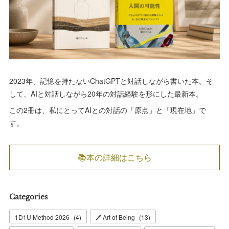
2023年、記憶を持たないChatGPTと対話しながら書いた本。そ
して、AIと対話しながら20年の対話経験を形にした最新本。
この2冊は、私にとってAIとの対話の「原点」と「現在地」で
す。
📚本の詳細はこちら
Categories
1D1U Method 2026
(
4
)
🖊 Art of Being
(
13
)