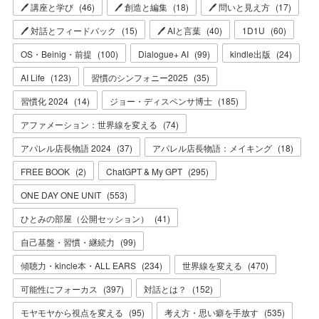
🖊 講座と学び
(
46
)
🖊 創造と編集
(
18
)
🖊 問いと見え方
(
17
)
🖊 対話とフィードバック
(
15
)
🖊 AIと言葉
(
40
)
1D1U
(
60
)
OS・Beinig・前提
(
100
)
Dialogue+ AI
(
99
)
kindle出版
(
24
)
AI Life
(
123
)
習慣のシンフォニー2025
(
35
)
習慣化 2024
(
14
)
ジョー・ディスペンサ博士
(
185
)
アファメーション：世界線を変える
(
74
)
アパレル店長物語 2024
(
37
)
アパレル店長物語：メイキング
(
18
)
FREE BOOK
(
2
)
ChatGPT & My GPT
(
295
)
ONE DAY ONE UNIT
(
553
)
ひとみの部屋（公開セッション）
(
41
)
自己基盤・習慣・継続力
(
99
)
傾聴力・kincle本・ALL EARS
(
234
)
世界線を変える
(
470
)
可能性にフォーカス
(
397
)
対話とは？
(
152
)
モヤモヤから視点を変える
(
95
)
考え方・思い癖を手放す
(
535
)