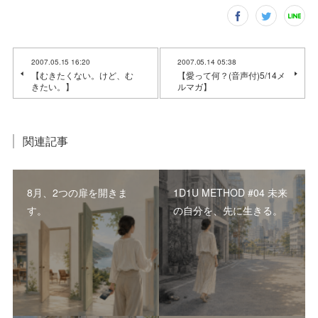
2007.05.15 16:20
2007.05.14 05:38
【むきたくない。けど、む
【愛って何？(音声付)5/14メ
きたい。】
ルマガ】
関連記事
8月、2つの扉を開きま
1D1U METHOD #04 未来
す。
の自分を、先に生きる。