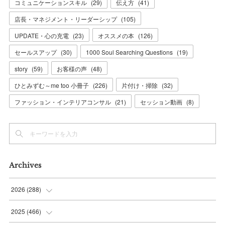
コミュニケーションスキル
(
29
)
伝え方
(
41
)
店長・マネジメント・リーダーシップ
(
105
)
UPDATE・心の充電
(
23
)
オススメの本
(
126
)
セールスアップ
(
30
)
1000 Soul Searching Questions
(
19
)
story
(
59
)
お客様の声
(
48
)
ひとみずむ～me too 小冊子
(
226
)
片付け・掃除
(
32
)
ファッション・インテリアコンサル
(
21
)
セッション動画
(
8
)
Archives
2026
(
288
)
(
9
)
2025
(
466
)