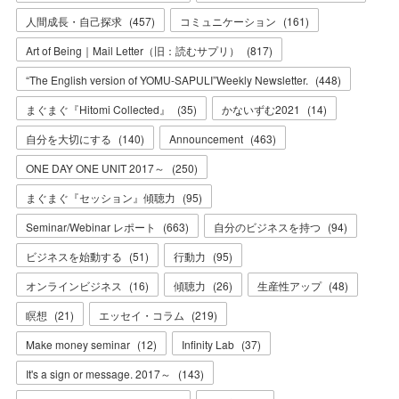
人間成長・自己探求
(
457
)
コミュニケーション
(
161
)
Art of Being｜Mail Letter（旧：読むサプリ）
(
817
)
“The English version of YOMU-SAPULI”Weekly Newsletter.
(
448
)
まぐまぐ『Hitomi Collected』
(
35
)
かないずむ2021
(
14
)
自分を大切にする
(
140
)
Announcement
(
463
)
ONE DAY ONE UNIT 2017～
(
250
)
まぐまぐ『セッション』傾聴力
(
95
)
Seminar/Webinar レポート
(
663
)
自分のビジネスを持つ
(
94
)
ビジネスを始動する
(
51
)
行動力
(
95
)
オンラインビジネス
(
16
)
傾聴力
(
26
)
生産性アップ
(
48
)
瞑想
(
21
)
エッセイ・コラム
(
219
)
Make money seminar
(
12
)
Infinity Lab
(
37
)
It's a sign or message. 2017～
(
143
)