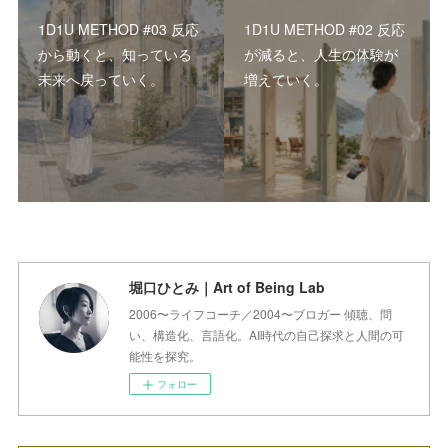
1D1U METHOD #03 反応
1D1U METHOD #02 反応
から動くと、知っている
が減ると、人生の体験が
未来へ戻っていく。
増えていく。
堀口ひとみ｜Art of Being Lab
2006〜ライフコーチ／2004〜ブロガー 傾聴、問
い、構造化、言語化。AI時代の自己探求と人間の可
能性を探究。
フォロー