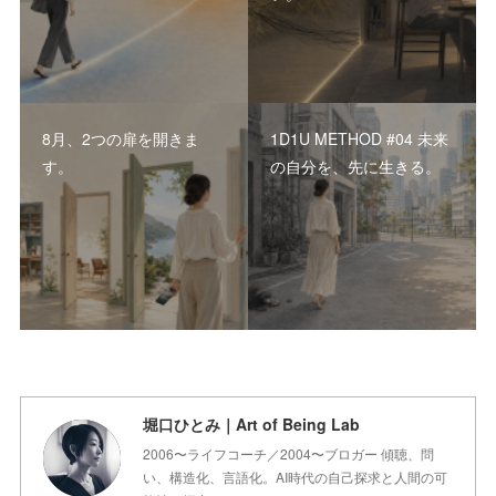
8月、2つの扉を開きま
1D1U METHOD #04 未来
す。
の自分を、先に生きる。
堀口ひとみ｜Art of Being Lab
2006〜ライフコーチ／2004〜ブロガー 傾聴、問
い、構造化、言語化。AI時代の自己探求と人間の可