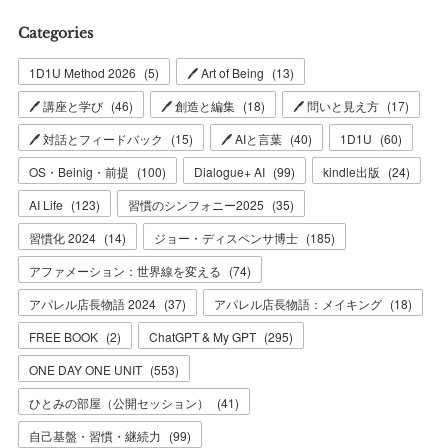
Categories
1D1U Method 2026
(
5
)
🖊 Art of Being
(
13
)
🖊 講座と学び
(
46
)
🖊 創造と編集
(
18
)
🖊 問いと見え方
(
17
)
🖊 対話とフィードバック
(
15
)
🖊 AIと言葉
(
40
)
1D1U
(
60
)
OS・Beinig・前提
(
100
)
Dialogue+ AI
(
99
)
kindle出版
(
24
)
AI Life
(
123
)
習慣のシンフォニー2025
(
35
)
習慣化 2024
(
14
)
ジョー・ディスペンサ博士
(
185
)
アファメーション：世界線を変える
(
74
)
アパレル店長物語 2024
(
37
)
アパレル店長物語：メイキング
(
18
)
FREE BOOK
(
2
)
ChatGPT & My GPT
(
295
)
ONE DAY ONE UNIT
(
553
)
ひとみの部屋（公開セッション）
(
41
)
自己基盤・習慣・継続力
(
99
)