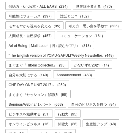
傾聴力・kincle本・ALL EARS
(
234
)
世界線を変える
(
470
)
可能性にフォーカス
(
397
)
対話とは？
(
152
)
モヤモヤから視点を変える
(
95
)
考え方・思い癖を手放す
(
535
)
人間成長・自己探求
(
457
)
コミュニケーション
(
161
)
Art of Being｜Mail Letter（旧：読むサプリ）
(
818
)
“The English version of YOMU-SAPULI”Weekly Newsletter.
(
449
)
まぐまぐ『Hitomi Collected』
(
35
)
かないずむ2021
(
14
)
自分を大切にする
(
140
)
Announcement
(
463
)
ONE DAY ONE UNIT 2017～
(
250
)
まぐまぐ『セッション』傾聴力
(
95
)
Seminar/Webinar レポート
(
663
)
自分のビジネスを持つ
(
94
)
ビジネスを始動する
(
51
)
行動力
(
95
)
オンラインビジネス
(
16
)
傾聴力
(
26
)
生産性アップ
(
48
)