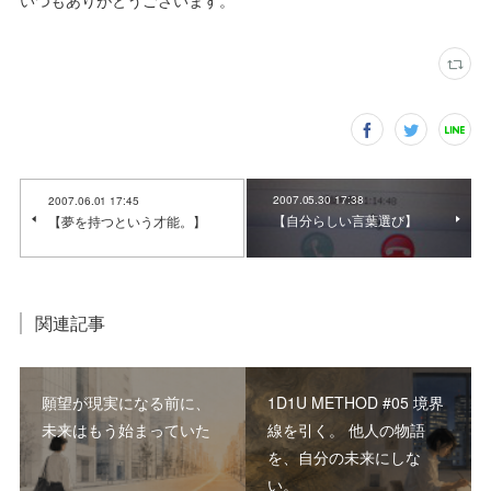
いつもありがとうございます。
2007.05.30 17:38
2007.06.01 17:45
【自分らしい言葉選び】
【夢を持つという才能。】
関連記事
願望が現実になる前に、
1D1U METHOD #05 境界
未来はもう始まっていた
線を引く。 他人の物語
を、自分の未来にしな
い。