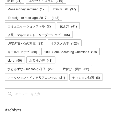
瞑想
(
21
)
エッセイ・コラム
(
219
)
Make money seminar
(
12
)
Infinity Lab
(
37
)
It's a sign or message. 2017～
(
143
)
コミュニケーションスキル
(
29
)
伝え方
(
41
)
店長・マネジメント・リーダーシップ
(
105
)
UPDATE・心の充電
(
23
)
オススメの本
(
126
)
セールスアップ
(
30
)
1000 Soul Searching Questions
(
19
)
story
(
59
)
お客様の声
(
48
)
ひとみずむ～me too 小冊子
(
226
)
片付け・掃除
(
32
)
ファッション・インテリアコンサル
(
21
)
セッション動画
(
8
)
Archives