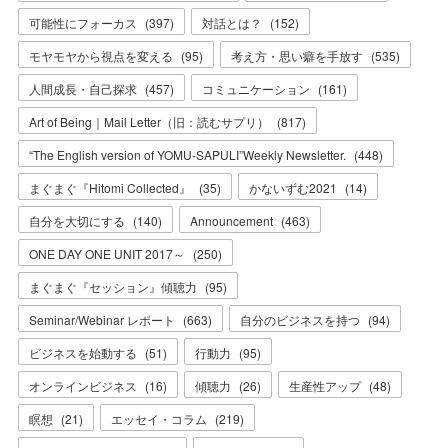
可能性にフォーカス
(
397
)
対話とは？
(
152
)
モヤモヤから視点を変える
(
95
)
考え方・思い癖を手放す
(
535
)
人間成長・自己探求
(
457
)
コミュニケーション
(
161
)
Art of Being｜Mail Letter（旧：読むサプリ）
(
817
)
“The English version of YOMU-SAPULI”Weekly Newsletter.
(
448
)
まぐまぐ『Hitomi Collected』
(
35
)
かないずむ2021
(
14
)
自分を大切にする
(
140
)
Announcement
(
463
)
ONE DAY ONE UNIT 2017～
(
250
)
まぐまぐ『セッション』傾聴力
(
95
)
Seminar/Webinar レポート
(
663
)
自分のビジネスを持つ
(
94
)
ビジネスを始動する
(
51
)
行動力
(
95
)
オンラインビジネス
(
16
)
傾聴力
(
26
)
生産性アップ
(
48
)
瞑想
(
21
)
エッセイ・コラム
(
219
)