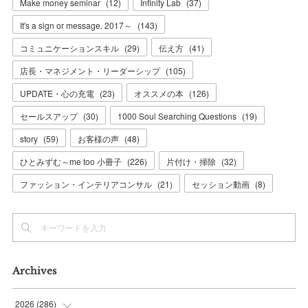
Make money seminar
(
12
)
Infinity Lab
(
37
)
It's a sign or message. 2017～
(
143
)
コミュニケーションスキル
(
29
)
伝え方
(
41
)
店長・マネジメント・リーダーシップ
(
105
)
UPDATE・心の充電
(
23
)
オススメの本
(
126
)
セールスアップ
(
30
)
1000 Soul Searching Questions
(
19
)
story
(
59
)
お客様の声
(
48
)
ひとみずむ～me too 小冊子
(
226
)
片付け・掃除
(
32
)
ファッション・インテリアコンサル
(
21
)
セッション動画
(
8
)
Archives
2026
(
286
)