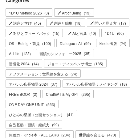
Categories
1D1U Method 2026
(
3
)
🖊 Art of Being
(
13
)
🖊 講座と学び
(
45
)
🖊 創造と編集
(
18
)
🖊 問いと見え方
(
17
)
🖊 対話とフィードバック
(
15
)
🖊 AIと言葉
(
40
)
1D1U
(
60
)
OS・Beinig・前提
(
100
)
Dialogue+ AI
(
99
)
kindle出版
(
24
)
AI Life
(
123
)
習慣のシンフォニー2025
(
35
)
習慣化 2024
(
14
)
ジョー・ディスペンサ博士
(
185
)
アファメーション：世界線を変える
(
74
)
アパレル店長物語 2024
(
37
)
アパレル店長物語：メイキング
(
18
)
FREE BOOK
(
2
)
ChatGPT & My GPT
(
295
)
ONE DAY ONE UNIT
(
553
)
ひとみの部屋（公開セッション）
(
41
)
自己基盤・習慣・継続力
(
99
)
傾聴力・kincle本・ALL EARS
(
234
)
世界線を変える
(
470
)