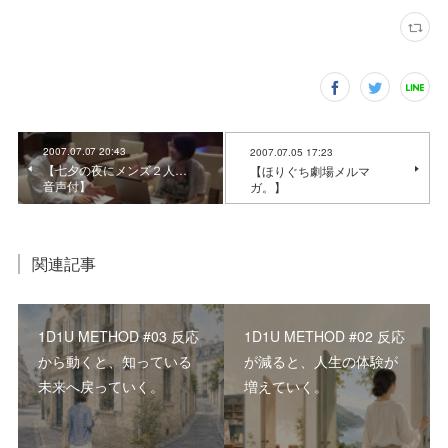
2007.07.07 20:43
2007.07.05 17:23
【七夕の夜にメンズ２人…
【ほりぐち劇場メルマ
音声付】
ガ。】
関連記事
1D1U METHOD #03 反応
1D1U METHOD #02 反応
から動くと、知っている
が減ると、人生の体験が
未来へ戻っていく。
増えていく。