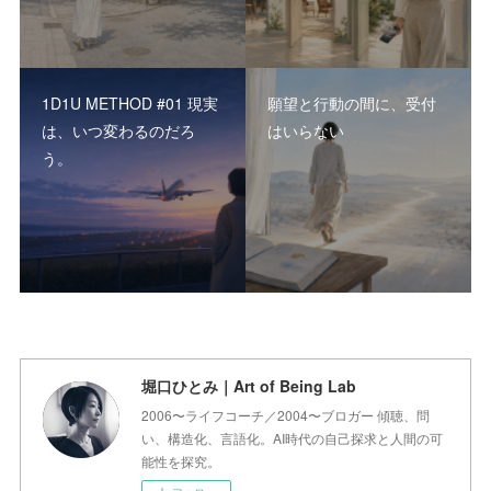
1D1U METHOD #01 現実
願望と行動の間に、受付
は、いつ変わるのだろ
はいらない
う。
堀口ひとみ｜Art of Being Lab
2006〜ライフコーチ／2004〜ブロガー 傾聴、問
い、構造化、言語化。AI時代の自己探求と人間の可
能性を探究。