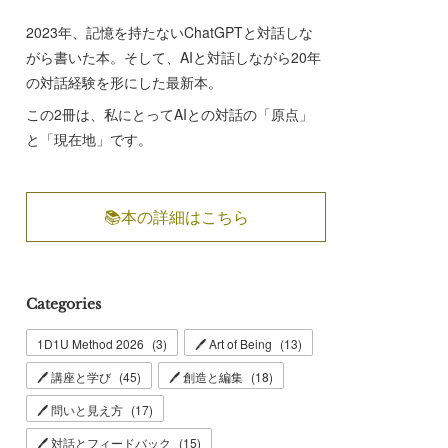
2023年、記憶を持たないChatGPTと対話しな
がら書いた本。そして、AIと対話しながら20年
の対話経験を形にした最新本。
この2冊は、私にとってAIとの対話の「原点」
と「現在地」です。
📚本の詳細はこちら
Categories
1D1U Method 2026
(
3
)
🖊 Art of Being
(
13
)
🖊 講座と学び
(
45
)
🖊 創造と編集
(
18
)
🖊 問いと見え方
(
17
)
🖊 対話とフィードバック
(
15
)