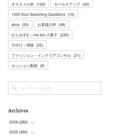
オススメの本
(
126
)
セールスアップ
(
30
)
1000 Soul Searching Questions
(
19
)
story
(
59
)
お客様の声
(
48
)
ひとみずむ～me too 小冊子
(
226
)
片付け・掃除
(
32
)
ファッション・インテリアコンサル
(
21
)
セッション動画
(
8
)
Archives
2026
(
286
)
2025
(
466
(
7
)
)