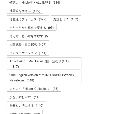
傾聴力・kincle本・ALL EARS
(
234
)
世界線を変える
(
470
)
可能性にフォーカス
(
397
)
対話とは？
(
152
)
モヤモヤから視点を変える
(
95
)
考え方・思い癖を手放す
(
535
)
人間成長・自己探求
(
457
)
コミュニケーション
(
161
)
Art of Being｜Mail Letter（旧：読むサプリ）
(
817
)
“The English version of YOMU-SAPULI”Weekly
Newsletter.
(
448
)
まぐまぐ『Hitomi Collected』
(
35
)
かないずむ2021
(
14
)
自分を大切にする
(
140
)
Announcement
(
463
)