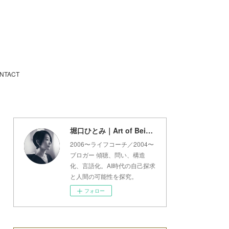
NTACT
堀口ひとみ｜Art of Being Lab
2006〜ライフコーチ／2004〜
ブロガー 傾聴、問い、構造
化、言語化。AI時代の自己探求
と人間の可能性を探究。
フォロー