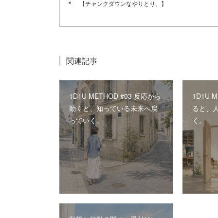
【チャンクダウンなやりとり。】
関連記事
1D1U METHOD #03 反応から
1D1U 
動くと、知っている未来へ戻
ると、
っていく。
く。