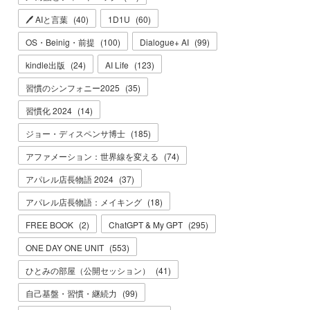
🖊 AIと言葉
(
40
)
1D1U
(
60
)
OS・Beinig・前提
(
100
)
Dialogue+ AI
(
99
)
kindle出版
(
24
)
AI Life
(
123
)
習慣のシンフォニー2025
(
35
)
習慣化 2024
(
14
)
ジョー・ディスペンサ博士
(
185
)
アファメーション：世界線を変える
(
74
)
アパレル店長物語 2024
(
37
)
アパレル店長物語：メイキング
(
18
)
FREE BOOK
(
2
)
ChatGPT & My GPT
(
295
)
ONE DAY ONE UNIT
(
553
)
ひとみの部屋（公開セッション）
(
41
)
自己基盤・習慣・継続力
(
99
)