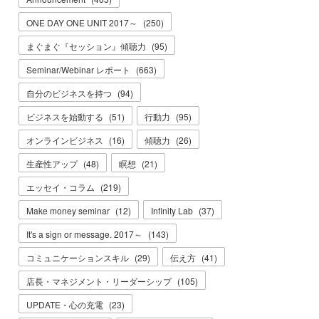
ONE DAY ONE UNIT 2017～
(
250
)
まぐまぐ『セッション』傾聴力
(
95
)
Seminar/Webinar レポート
(
663
)
自分のビジネスを持つ
(
94
)
ビジネスを始動する
(
51
)
行動力
(
95
)
オンラインビジネス
(
16
)
傾聴力
(
26
)
生産性アップ
(
48
)
瞑想
(
21
)
エッセイ・コラム
(
219
)
Make money seminar
(
12
)
Infinity Lab
(
37
)
It's a sign or message. 2017～
(
143
)
コミュニケーションスキル
(
29
)
伝え方
(
41
)
店長・マネジメント・リーダーシップ
(
105
)
UPDATE・心の充電
(
23
)