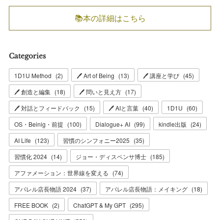
📚本の詳細はこちら
Categories
1D1U Method
(
2
)
🖊 Art of Being
(
13
)
🖊 講座と学び
(
45
)
🖊 創造と編集
(
18
)
🖊 問いと見え方
(
17
)
🖊 対話とフィードバック
(
15
)
🖊 AIと言葉
(
40
)
1D1U
(
60
)
OS・Beinig・前提
(
100
)
Dialogue+ AI
(
99
)
kindle出版
(
24
)
AI Life
(
123
)
習慣のシンフォニー2025
(
35
)
習慣化 2024
(
14
)
ジョー・ディスペンサ博士
(
185
)
アファメーション：世界線を変える
(
74
)
アパレル店長物語 2024
(
37
)
アパレル店長物語：メイキング
(
18
)
FREE BOOK
(
2
)
ChatGPT & My GPT
(
295
)