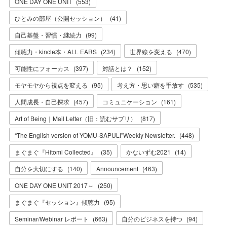
ONE DAY ONE UNIT
(
553
)
ひとみの部屋（公開セッション）
(
41
)
自己基盤・習慣・継続力
(
99
)
傾聴力・kincle本・ALL EARS
(
234
)
世界線を変える
(
470
)
可能性にフォーカス
(
397
)
対話とは？
(
152
)
モヤモヤから視点を変える
(
95
)
考え方・思い癖を手放す
(
535
)
人間成長・自己探求
(
457
)
コミュニケーション
(
161
)
Art of Being｜Mail Letter（旧：読むサプリ）
(
817
)
“The English version of YOMU-SAPULI”Weekly Newsletter.
(
448
)
まぐまぐ『Hitomi Collected』
(
35
)
かないずむ2021
(
14
)
自分を大切にする
(
140
)
Announcement
(
463
)
ONE DAY ONE UNIT 2017～
(
250
)
まぐまぐ『セッション』傾聴力
(
95
)
Seminar/Webinar レポート
(
663
)
自分のビジネスを持つ
(
94
)