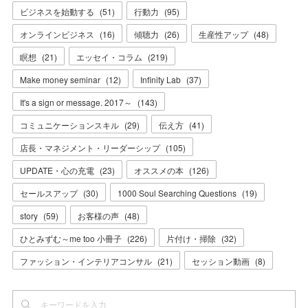
ビジネスを始動する
(
51
)
行動力
(
95
)
オンラインビジネス
(
16
)
傾聴力
(
26
)
生産性アップ
(
48
)
瞑想
(
21
)
エッセイ・コラム
(
219
)
Make money seminar
(
12
)
Infinity Lab
(
37
)
It's a sign or message. 2017～
(
143
)
コミュニケーションスキル
(
29
)
伝え方
(
41
)
店長・マネジメント・リーダーシップ
(
105
)
UPDATE・心の充電
(
23
)
オススメの本
(
126
)
セールスアップ
(
30
)
1000 Soul Searching Questions
(
19
)
story
(
59
)
お客様の声
(
48
)
ひとみずむ～me too 小冊子
(
226
)
片付け・掃除
(
32
)
ファッション・インテリアコンサル
(
21
)
セッション動画
(
8
)