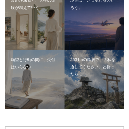
反応が減ると、人生の体
現実は、いつ変わるのだ
験が増えていく。
ろう。
願望と行動の間に、受付
2531mの鳥居で、「私を
はいらない
通してください」と祈っ
たら…