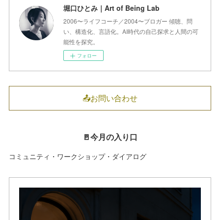
堀口ひとみ｜Art of Being Lab
2006〜ライフコーチ／2004〜ブロガー 傾聴、問
い、構造化、言語化。AI時代の自己探求と人間の可
能性を探究。
フォロー
📤お問い合わせ
🚪今月の入り口
コミュニティ・ワークショップ・ダイアログ