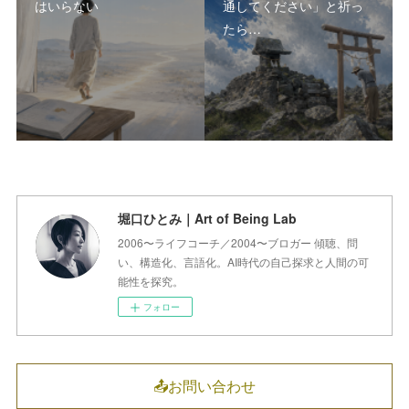
はいらない
通してください」と祈っ
たら…
堀口ひとみ｜Art of Being Lab
2006〜ライフコーチ／2004〜ブロガー 傾聴、問
い、構造化、言語化。AI時代の自己探求と人間の可
能性を探究。
フォロー
📤お問い合わせ