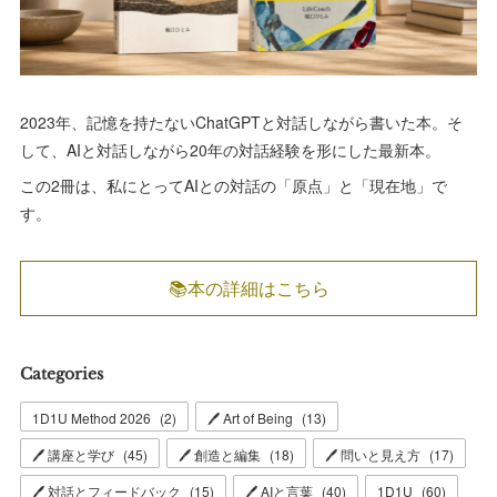
2023年、記憶を持たないChatGPTと対話しながら書いた本。そ
して、AIと対話しながら20年の対話経験を形にした最新本。
この2冊は、私にとってAIとの対話の「原点」と「現在地」で
す。
📚本の詳細はこちら
Categories
1D1U Method 2026
(
2
)
🖊 Art of Being
(
13
)
🖊 講座と学び
(
45
)
🖊 創造と編集
(
18
)
🖊 問いと見え方
(
17
)
🖊 対話とフィードバック
(
15
)
🖊 AIと言葉
(
40
)
1D1U
(
60
)