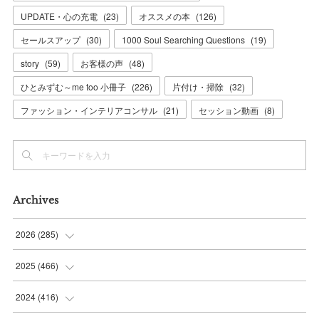
UPDATE・心の充電
(
23
)
オススメの本
(
126
)
セールスアップ
(
30
)
1000 Soul Searching Questions
(
19
)
story
(
59
)
お客様の声
(
48
)
ひとみずむ～me too 小冊子
(
226
)
片付け・掃除
(
32
)
ファッション・インテリアコンサル
(
21
)
セッション動画
(
8
)
Archives
2026
(
285
)
(
6
)
2025
(
466
)
(
36
)
(
56
)
2024
(
416
)