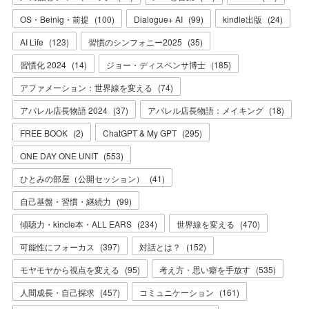
OS・Beinig・前提
(
100
)
Dialogue+ AI
(
99
)
kindle出版
(
24
)
AI Life
(
123
)
習慣のシンフォニー2025
(
35
)
習慣化 2024
(
14
)
ジョー・ディスペンサ博士
(
185
)
アファメーション：世界線を変える
(
74
)
アパレル店長物語 2024
(
37
)
アパレル店長物語：メイキング
(
18
)
FREE BOOK
(
2
)
ChatGPT & My GPT
(
295
)
ONE DAY ONE UNIT
(
553
)
ひとみの部屋（公開セッション）
(
41
)
自己基盤・習慣・継続力
(
99
)
傾聴力・kincle本・ALL EARS
(
234
)
世界線を変える
(
470
)
可能性にフォーカス
(
397
)
対話とは？
(
152
)
モヤモヤから視点を変える
(
95
)
考え方・思い癖を手放す
(
535
)
人間成長・自己探求
(
457
)
コミュニケーション
(
161
)