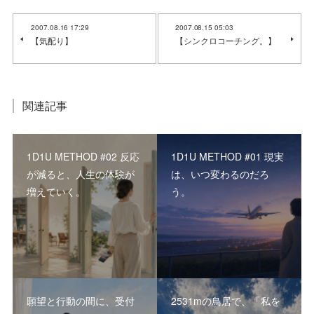
2007.08.16 17:29
2007.08.15 05:03
【気配り】
【シンクロコーチング。】
関連記事
1D1U METHOD #02 反応
1D1U METHOD #01 現実
が減ると、人生の体験が
は、いつ変わるのだろ
増えていく。
う。
願望と行動の間に、受付
2531mの鳥居で、「私を