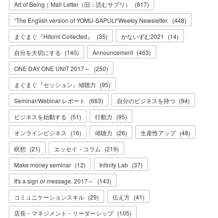
Art of Being｜Mail Letter（旧：読むサプリ）
(
817
)
“The English version of YOMU-SAPULI”Weekly Newsletter.
(
448
)
まぐまぐ『Hitomi Collected』
(
35
)
かないずむ2021
(
14
)
自分を大切にする
(
140
)
Announcement
(
463
)
ONE DAY ONE UNIT 2017～
(
250
)
まぐまぐ『セッション』傾聴力
(
95
)
Seminar/Webinar レポート
(
663
)
自分のビジネスを持つ
(
94
)
ビジネスを始動する
(
51
)
行動力
(
95
)
オンラインビジネス
(
16
)
傾聴力
(
26
)
生産性アップ
(
48
)
瞑想
(
21
)
エッセイ・コラム
(
219
)
Make money seminar
(
12
)
Infinity Lab
(
37
)
It's a sign or message. 2017～
(
143
)
コミュニケーションスキル
(
29
)
伝え方
(
41
)
店長・マネジメント・リーダーシップ
(
105
)