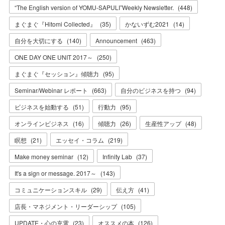
“The English version of YOMU-SAPULI”Weekly Newsletter.
(
448
)
まぐまぐ『Hitomi Collected』
(
35
)
かないずむ2021
(
14
)
自分を大切にする
(
140
)
Announcement
(
463
)
ONE DAY ONE UNIT 2017～
(
250
)
まぐまぐ『セッション』傾聴力
(
95
)
Seminar/Webinar レポート
(
663
)
自分のビジネスを持つ
(
94
)
ビジネスを始動する
(
51
)
行動力
(
95
)
オンラインビジネス
(
16
)
傾聴力
(
26
)
生産性アップ
(
48
)
瞑想
(
21
)
エッセイ・コラム
(
219
)
Make money seminar
(
12
)
Infinity Lab
(
37
)
It's a sign or message. 2017～
(
143
)
コミュニケーションスキル
(
29
)
伝え方
(
41
)
店長・マネジメント・リーダーシップ
(
105
)
UPDATE・心の充電
(
23
)
オススメの本
(
126
)