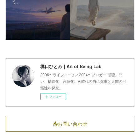
う。
堀口ひとみ｜Art of Being Lab
2006〜ライフコーチ／2004〜ブロガー 傾聴、問
い、構造化、言語化。AI時代の自己探求と人間の可
能性を探究。
フォロー
📤お問い合わせ