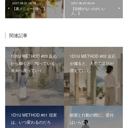
2007.08.21 15:18
2007.08.20 06:44
【裏メニュー始動。】
【目標がないのがいい
人。】
関連記事
1D1U METHOD #03 反応
1D1U METHOD #02 反応
から動くと、知っている
が減ると、人生の体験が
未来へ戻っていく。
増えていく。
1D1U METHOD #01 現実
願望と行動の間に、受付
は、いつ変わるのだろ
はいらない