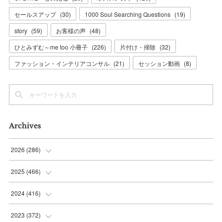
セールスアップ
(
30
)
1000 Soul Searching Questions
(
19
)
story
(
59
)
お客様の声
(
48
)
ひとみずむ～me too 小冊子
(
226
)
片付け・掃除
(
32
)
ファッション・インテリアコンサル
(
21
)
セッション動画
(
8
)
Archives
2026
(
286
)
(
7
)
2025
(
466
)
(
36
)
(
56
)
2024
(
416
)
(
37
)
(
37
)
(
38
)
2023
(
372
)