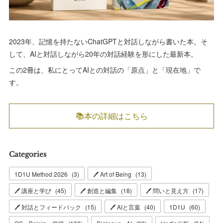
2023年、記憶を持たないChatGPTと対話しながら書いた本。そ
して、AIと対話しながら20年の対話経験を形にした最新本。
この2冊は、私にとってAIとの対話の「原点」と「現在地」で
す。
📚本の詳細はこちら
Categories
1D1U Method 2026
(
3
)
🖊 Art of Being
(
13
)
🖊 講座と学び
(
45
)
🖊 創造と編集
(
18
)
🖊 問いと見え方
(
17
)
🖊 対話とフィードバック
(
15
)
🖊 AIと言葉
(
40
)
1D1U
(
60
)