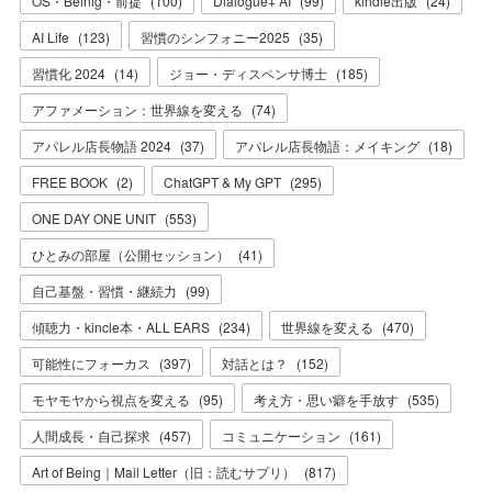
OS・Beinig・前提
(
100
)
Dialogue+ AI
(
99
)
kindle出版
(
24
)
AI Life
(
123
)
習慣のシンフォニー2025
(
35
)
習慣化 2024
(
14
)
ジョー・ディスペンサ博士
(
185
)
アファメーション：世界線を変える
(
74
)
アパレル店長物語 2024
(
37
)
アパレル店長物語：メイキング
(
18
)
FREE BOOK
(
2
)
ChatGPT & My GPT
(
295
)
ONE DAY ONE UNIT
(
553
)
ひとみの部屋（公開セッション）
(
41
)
自己基盤・習慣・継続力
(
99
)
傾聴力・kincle本・ALL EARS
(
234
)
世界線を変える
(
470
)
可能性にフォーカス
(
397
)
対話とは？
(
152
)
モヤモヤから視点を変える
(
95
)
考え方・思い癖を手放す
(
535
)
人間成長・自己探求
(
457
)
コミュニケーション
(
161
)
Art of Being｜Mail Letter（旧：読むサプリ）
(
817
)