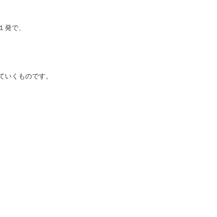
１発で、
、
ていくものです。