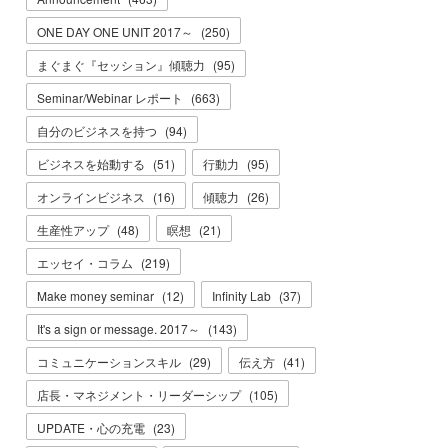
ONE DAY ONE UNIT 2017～
(
250
)
まぐまぐ『セッション』傾聴力
(
95
)
Seminar/Webinar レポート
(
663
)
自分のビジネスを持つ
(
94
)
ビジネスを始動する
(
51
)
行動力
(
95
)
オンラインビジネス
(
16
)
傾聴力
(
26
)
生産性アップ
(
48
)
瞑想
(
21
)
エッセイ・コラム
(
219
)
Make money seminar
(
12
)
Infinity Lab
(
37
)
It's a sign or message. 2017～
(
143
)
コミュニケーションスキル
(
29
)
伝え方
(
41
)
店長・マネジメント・リーダーシップ
(
105
)
UPDATE・心の充電
(
23
)