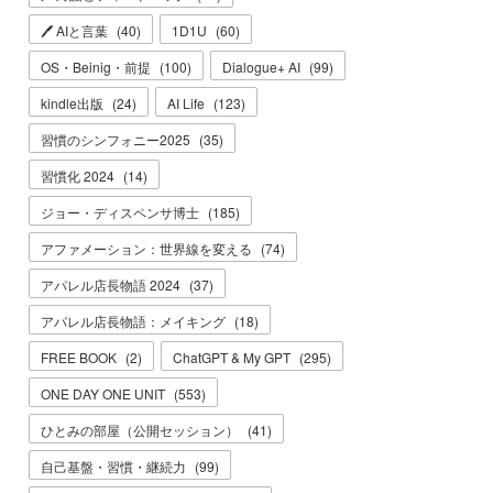
🖊 AIと言葉
(
40
)
1D1U
(
60
)
OS・Beinig・前提
(
100
)
Dialogue+ AI
(
99
)
kindle出版
(
24
)
AI Life
(
123
)
習慣のシンフォニー2025
(
35
)
習慣化 2024
(
14
)
ジョー・ディスペンサ博士
(
185
)
アファメーション：世界線を変える
(
74
)
アパレル店長物語 2024
(
37
)
アパレル店長物語：メイキング
(
18
)
FREE BOOK
(
2
)
ChatGPT & My GPT
(
295
)
ONE DAY ONE UNIT
(
553
)
ひとみの部屋（公開セッション）
(
41
)
自己基盤・習慣・継続力
(
99
)