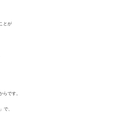
ことが
、
からです。
」で、