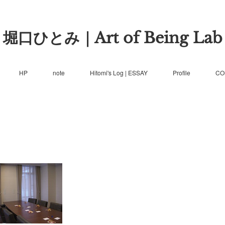
堀口ひとみ｜Art of Being Lab
HP
note
Hitomi's Log | ESSAY
Profile
CO
】