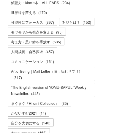
傾聴力・kincle本・ALL EARS
(
234
)
世界線を変える
(
470
)
可能性にフォーカス
(
397
)
対話とは？
(
152
)
モヤモヤから視点を変える
(
95
)
考え方・思い癖を手放す
(
535
)
人間成長・自己探求
(
457
)
コミュニケーション
(
161
)
Art of Being｜Mail Letter（旧：読むサプリ）
(
817
)
“The English version of YOMU-SAPULI”Weekly
Newsletter.
(
448
)
まぐまぐ『Hitomi Collected』
(
35
)
かないずむ2021
(
14
)
自分を大切にする
(
140
)
Announcement
(
463
)