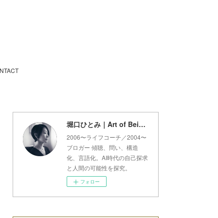
NTACT
堀口ひとみ｜Art of Being Lab
2006〜ライフコーチ／2004〜
ブロガー 傾聴、問い、構造
化、言語化。AI時代の自己探求
と人間の可能性を探究。
フォロー