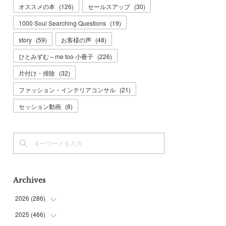
オススメの本
(
126
)
セールスアップ
(
30
)
1000 Soul Searching Questions
(
19
)
story
(
59
)
お客様の声
(
48
)
ひとみずむ～me too 小冊子
(
226
)
片付け・掃除
(
32
)
ファッション・インテリアコンサル
(
21
)
セッション動画
(
8
)
Archives
2026
(
286
)
2025
(
466
(
7
)
)