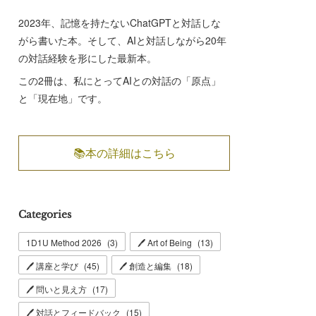
2023年、記憶を持たないChatGPTと対話しな
がら書いた本。そして、AIと対話しながら20年
の対話経験を形にした最新本。
この2冊は、私にとってAIとの対話の「原点」
と「現在地」です。
📚本の詳細はこちら
Categories
1D1U Method 2026
(
3
)
🖊 Art of Being
(
13
)
🖊 講座と学び
(
45
)
🖊 創造と編集
(
18
)
🖊 問いと見え方
(
17
)
🖊 対話とフィードバック
(
15
)