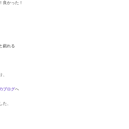
！良かった！
と戯れる
り、
のブログ
へ
した、