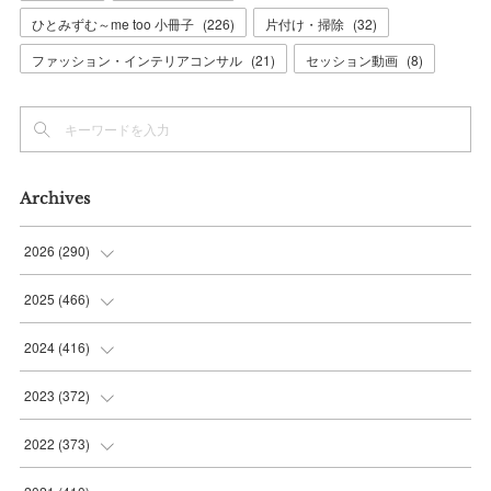
ひとみずむ～me too 小冊子
(
226
)
片付け・掃除
(
32
)
ファッション・インテリアコンサル
(
21
)
セッション動画
(
8
)
Archives
2026
(
290
)
(
11
)
2025
(
466
)
(
36
)
(
56
)
2024
(
416
)
(
37
)
(
37
)
(
38
)
2023
(
372
)
(
42
)
(
35
)
(
39
)
(
31
)
2022
(
373
)
(
36
)
(
36
)
(
38
)
(
30
)
(
31
)