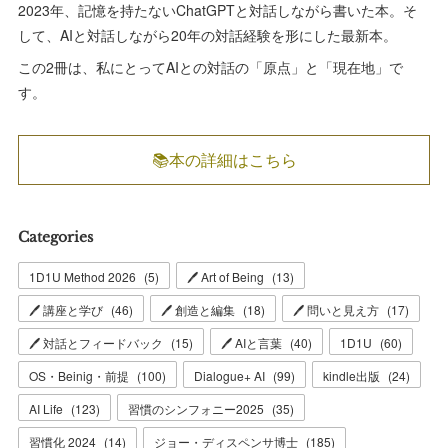
2023年、記憶を持たないChatGPTと対話しながら書いた本。そ
して、AIと対話しながら20年の対話経験を形にした最新本。
この2冊は、私にとってAIとの対話の「原点」と「現在地」で
す。
📚本の詳細はこちら
Categories
1D1U Method 2026
(
5
)
🖊 Art of Being
(
13
)
🖊 講座と学び
(
46
)
🖊 創造と編集
(
18
)
🖊 問いと見え方
(
17
)
🖊 対話とフィードバック
(
15
)
🖊 AIと言葉
(
40
)
1D1U
(
60
)
OS・Beinig・前提
(
100
)
Dialogue+ AI
(
99
)
kindle出版
(
24
)
AI Life
(
123
)
習慣のシンフォニー2025
(
35
)
習慣化 2024
(
14
)
ジョー・ディスペンサ博士
(
185
)