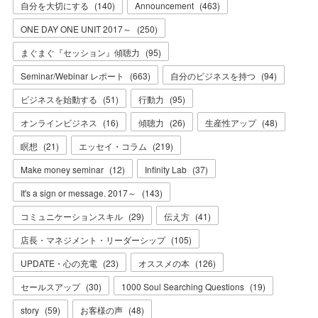
自分を大切にする
(
140
)
Announcement
(
463
)
ONE DAY ONE UNIT 2017～
(
250
)
まぐまぐ『セッション』傾聴力
(
95
)
Seminar/Webinar レポート
(
663
)
自分のビジネスを持つ
(
94
)
ビジネスを始動する
(
51
)
行動力
(
95
)
オンラインビジネス
(
16
)
傾聴力
(
26
)
生産性アップ
(
48
)
瞑想
(
21
)
エッセイ・コラム
(
219
)
Make money seminar
(
12
)
Infinity Lab
(
37
)
It's a sign or message. 2017～
(
143
)
コミュニケーションスキル
(
29
)
伝え方
(
41
)
店長・マネジメント・リーダーシップ
(
105
)
UPDATE・心の充電
(
23
)
オススメの本
(
126
)
セールスアップ
(
30
)
1000 Soul Searching Questions
(
19
)
story
(
59
)
お客様の声
(
48
)