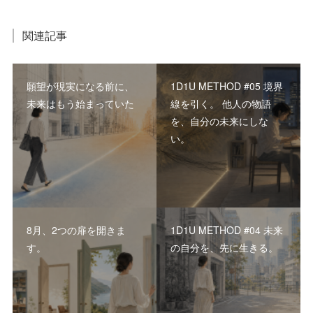
関連記事
願望が現実になる前に、
1D1U METHOD #05 境界
未来はもう始まっていた
線を引く。 他人の物語
を、自分の未来にしな
い。
8月、2つの扉を開きま
1D1U METHOD #04 未来
す。
の自分を、先に生きる。