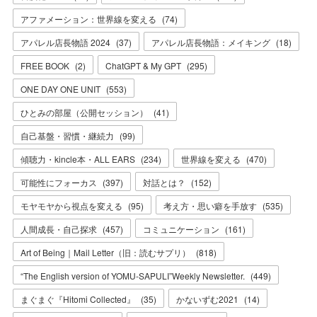
アファメーション：世界線を変える
(
74
)
アパレル店長物語 2024
(
37
)
アパレル店長物語：メイキング
(
18
)
FREE BOOK
(
2
)
ChatGPT & My GPT
(
295
)
ONE DAY ONE UNIT
(
553
)
ひとみの部屋（公開セッション）
(
41
)
自己基盤・習慣・継続力
(
99
)
傾聴力・kincle本・ALL EARS
(
234
)
世界線を変える
(
470
)
可能性にフォーカス
(
397
)
対話とは？
(
152
)
モヤモヤから視点を変える
(
95
)
考え方・思い癖を手放す
(
535
)
人間成長・自己探求
(
457
)
コミュニケーション
(
161
)
Art of Being｜Mail Letter（旧：読むサプリ）
(
818
)
“The English version of YOMU-SAPULI”Weekly Newsletter.
(
449
)
まぐまぐ『Hitomi Collected』
(
35
)
かないずむ2021
(
14
)