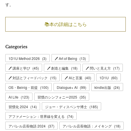
す。
📚本の詳細はこちら
Categories
1D1U Method 2026
(
3
)
🖊 Art of Being
(
13
)
🖊 講座と学び
(
45
)
🖊 創造と編集
(
18
)
🖊 問いと見え方
(
17
)
🖊 対話とフィードバック
(
15
)
🖊 AIと言葉
(
40
)
1D1U
(
60
)
OS・Beinig・前提
(
100
)
Dialogue+ AI
(
99
)
kindle出版
(
24
)
AI Life
(
123
)
習慣のシンフォニー2025
(
35
)
習慣化 2024
(
14
)
ジョー・ディスペンサ博士
(
185
)
アファメーション：世界線を変える
(
74
)
アパレル店長物語 2024
(
37
)
アパレル店長物語：メイキング
(
18
)