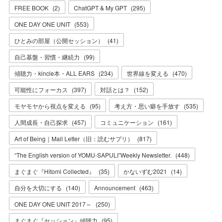
FREE BOOK
(
2
)
ChatGPT & My GPT
(
295
)
ONE DAY ONE UNIT
(
553
)
ひとみの部屋（公開セッション）
(
41
)
自己基盤・習慣・継続力
(
99
)
傾聴力・kincle本・ALL EARS
(
234
)
世界線を変える
(
470
)
可能性にフォーカス
(
397
)
対話とは？
(
152
)
モヤモヤから視点を変える
(
95
)
考え方・思い癖を手放す
(
535
)
人間成長・自己探求
(
457
)
コミュニケーション
(
161
)
Art of Being｜Mail Letter（旧：読むサプリ）
(
817
)
“The English version of YOMU-SAPULI”Weekly Newsletter.
(
448
)
まぐまぐ『Hitomi Collected』
(
35
)
かないずむ2021
(
14
)
自分を大切にする
(
140
)
Announcement
(
463
)
ONE DAY ONE UNIT 2017～
(
250
)
まぐまぐ『セッション』傾聴力
(
95
)