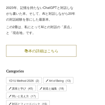
2023年、記憶を持たないChatGPTと対話しな
がら書いた本。そして、AIと対話しながら20年
の対話経験を形にした最新本。
この2冊は、私にとってAIとの対話の「原点」
と「現在地」です。
📚本の詳細はこちら
Categories
1D1U Method 2026
(
2
)
🖊 Art of Being
(
13
)
🖊 講座と学び
(
45
)
🖊 創造と編集
(
18
)
🖊 問いと見え方
(
17
)
🖊 対話とフィードバック
(
15
)