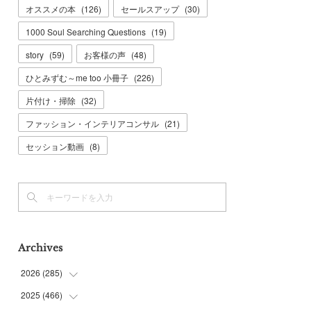
オススメの本
(
126
)
セールスアップ
(
30
)
1000 Soul Searching Questions
(
19
)
story
(
59
)
お客様の声
(
48
)
ひとみずむ～me too 小冊子
(
226
)
片付け・掃除
(
32
)
ファッション・インテリアコンサル
(
21
)
セッション動画
(
8
)
Archives
2026
(
285
)
2025
(
466
(
6
)
)