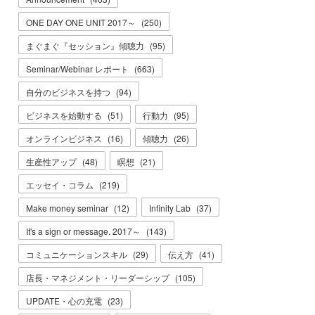
ONE DAY ONE UNIT 2017～
(
250
)
まぐまぐ『セッション』傾聴力
(
95
)
Seminar/Webinar レポート
(
663
)
自分のビジネスを持つ
(
94
)
ビジネスを始動する
(
51
)
行動力
(
95
)
オンラインビジネス
(
16
)
傾聴力
(
26
)
生産性アップ
(
48
)
瞑想
(
21
)
エッセイ・コラム
(
219
)
Make money seminar
(
12
)
Infinity Lab
(
37
)
It's a sign or message. 2017～
(
143
)
コミュニケーションスキル
(
29
)
伝え方
(
41
)
店長・マネジメント・リーダーシップ
(
105
)
UPDATE・心の充電
(
23
)