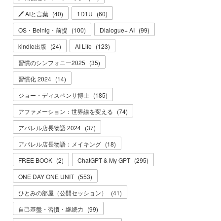
🖊 AIと言葉
(
40
)
1D1U
(
60
)
OS・Beinig・前提
(
100
)
Dialogue+ AI
(
99
)
kindle出版
(
24
)
AI Life
(
123
)
習慣のシンフォニー2025
(
35
)
習慣化 2024
(
14
)
ジョー・ディスペンサ博士
(
185
)
アファメーション：世界線を変える
(
74
)
アパレル店長物語 2024
(
37
)
アパレル店長物語：メイキング
(
18
)
FREE BOOK
(
2
)
ChatGPT & My GPT
(
295
)
ONE DAY ONE UNIT
(
553
)
ひとみの部屋（公開セッション）
(
41
)
自己基盤・習慣・継続力
(
99
)