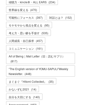
傾聴力・kincle本・ALL EARS
(
234
)
世界線を変える
(
470
)
可能性にフォーカス
(
397
)
対話とは？
(
152
)
モヤモヤから視点を変える
(
95
)
考え方・思い癖を手放す
(
535
)
人間成長・自己探求
(
457
)
コミュニケーション
(
161
)
Art of Being｜Mail Letter（旧：読むサプリ）
(
817
)
“The English version of YOMU-SAPULI”Weekly
Newsletter.
(
448
)
まぐまぐ『Hitomi Collected』
(
35
)
かないずむ2021
(
14
)
自分を大切にする
(
140
)
Announcement
(
463
)