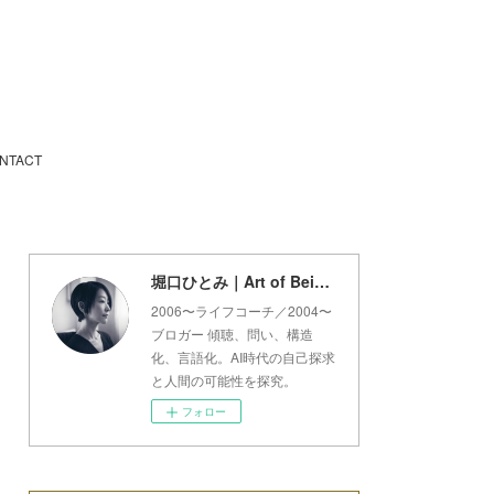
NTACT
堀口ひとみ｜Art of Being Lab
2006〜ライフコーチ／2004〜
ブロガー 傾聴、問い、構造
化、言語化。AI時代の自己探求
と人間の可能性を探究。
フォロー