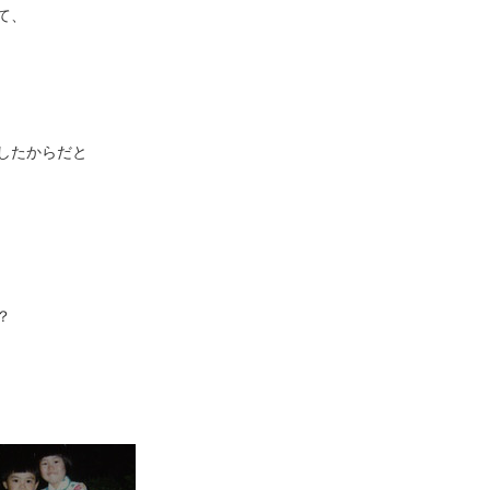
て、
したからだと
？