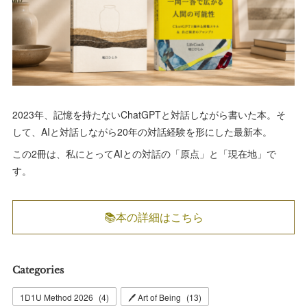
2023年、記憶を持たないChatGPTと対話しながら書いた本。そ
して、AIと対話しながら20年の対話経験を形にした最新本。
この2冊は、私にとってAIとの対話の「原点」と「現在地」で
す。
📚本の詳細はこちら
Categories
1D1U Method 2026
(
4
)
🖊 Art of Being
(
13
)