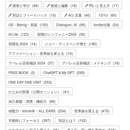
🖊 講座と学び
(
46
)
🖊 創造と編集
(
18
)
🖊 問いと見え方
(
17
)
🖊 対話とフィードバック
(
15
)
🖊 AIと言葉
(
40
)
1D1U
(
60
)
OS・Beinig・前提
(
100
)
Dialogue+ AI
(
99
)
kindle出版
(
24
)
AI Life
(
123
)
習慣のシンフォニー2025
(
35
)
習慣化 2024
(
14
)
ジョー・ディスペンサ博士
(
185
)
アファメーション：世界線を変える
(
74
)
アパレル店長物語 2024
(
37
)
アパレル店長物語：メイキング
(
18
)
FREE BOOK
(
2
)
ChatGPT & My GPT
(
295
)
ONE DAY ONE UNIT
(
553
)
ひとみの部屋（公開セッション）
(
41
)
自己基盤・習慣・継続力
(
99
)
傾聴力・kincle本・ALL EARS
(
234
)
世界線を変える
(
470
)
可能性にフォーカス
(
397
)
対話とは？
(
152
)
モヤモヤから視点を変える
(
95
)
考え方・思い癖を手放す
(
535
)