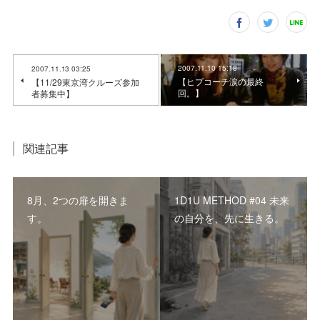
2007.11.10 15:18
2007.11.13 03:25
【ヒプコーチ涙の最終
【11/29東京湾クルーズ参加
回。】
者募集中】
関連記事
8月、2つの扉を開きま
1D1U METHOD #04 未来
す。
の自分を、先に生きる。