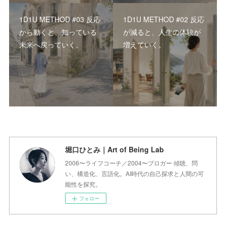
1D1U METHOD #03 反応
1D1U METHOD #02 反応
から動くと、知っている
が減ると、人生の体験が
未来へ戻っていく。
増えていく。
堀口ひとみ｜Art of Being Lab
2006〜ライフコーチ／2004〜ブロガー 傾聴、問
い、構造化、言語化。AI時代の自己探求と人間の可
能性を探究。
フォロー