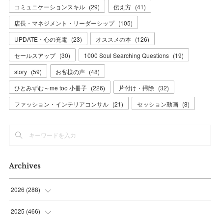
コミュニケーションスキル
(
29
)
伝え方
(
41
)
店長・マネジメント・リーダーシップ
(
105
)
UPDATE・心の充電
(
23
)
オススメの本
(
126
)
セールスアップ
(
30
)
1000 Soul Searching Questions
(
19
)
story
(
59
)
お客様の声
(
48
)
ひとみずむ～me too 小冊子
(
226
)
片付け・掃除
(
32
)
ファッション・インテリアコンサル
(
21
)
セッション動画
(
8
)
Archives
2026
(
288
)
(
9
)
2025
(
466
)