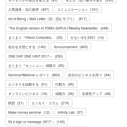
人間成長・自己探求
(
457
)
コミュニケーション
(
161
)
Art of Being｜Mail Letter（旧：読むサプリ）
(
817
)
“The English version of YOMU-SAPULI”Weekly Newsletter.
(
448
)
まぐまぐ『Hitomi Collected』
(
35
)
かないずむ2021
(
14
)
自分を大切にする
(
140
)
Announcement
(
463
)
ONE DAY ONE UNIT 2017～
(
250
)
まぐまぐ『セッション』傾聴力
(
95
)
Seminar/Webinar レポート
(
663
)
自分のビジネスを持つ
(
94
)
ビジネスを始動する
(
51
)
行動力
(
95
)
オンラインビジネス
(
16
)
傾聴力
(
26
)
生産性アップ
(
48
)
瞑想
(
21
)
エッセイ・コラム
(
219
)
Make money seminar
(
12
)
Infinity Lab
(
37
)
It's a sign or message. 2017～
(
143
)