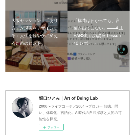
大阪セッション：「あり
「構造はわかっても、言
方」が現実をデザインす
葉が出てこない」――ALL
る：人生を軽やかに変え
EARS対話力講座 Lesson
るためのヒント
12 レポート
堀口ひとみ｜Art of Being Lab
2006〜ライフコーチ／2004〜ブロガー 傾聴、問
い、構造化、言語化。AI時代の自己探求と人間の可
能性を探究。
フォロー