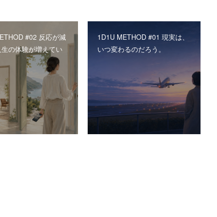
METHOD #02 反応が減
1D1U METHOD #01 現実は、
人生の体験が増えてい
いつ変わるのだろう。