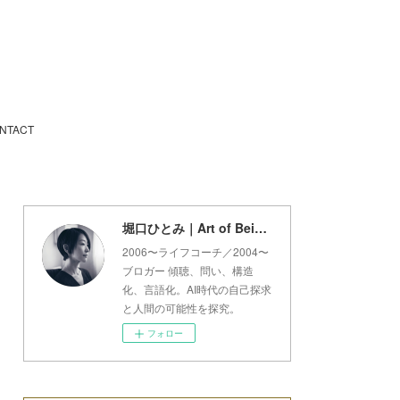
NTACT
堀口ひとみ｜Art of Being Lab
2006〜ライフコーチ／2004〜
ブロガー 傾聴、問い、構造
化、言語化。AI時代の自己探求
と人間の可能性を探究。
フォロー