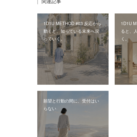
関連記事
1D1U METHOD #03 反応から
1D1U 
動くと、知っている未来へ戻
ると、
っていく。
く。
願望と行動の間に、受付はい
らない