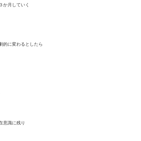
３か月していく
劇的に変わるとしたら
、
在意識に残り