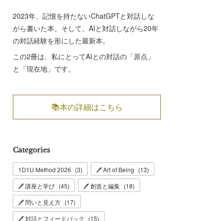
2023年、記憶を持たないChatGPTと対話しな
がら書いた本。そして、AIと対話しながら20年
の対話経験を形にした最新本。
この2冊は、私にとってAIとの対話の「原点」
と「現在地」です。
📚本の詳細はこちら
Categories
1D1U Method 2026
(
3
)
🖊 Art of Being
(
13
)
🖊 講座と学び
(
45
)
🖊 創造と編集
(
18
)
🖊 問いと見え方
(
17
)
🖊 対話とフィードバック
(
15
)