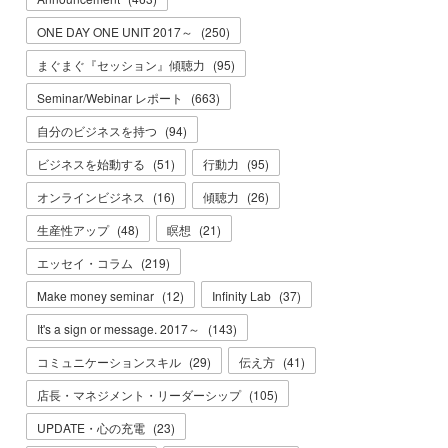
ONE DAY ONE UNIT 2017～
(
250
)
まぐまぐ『セッション』傾聴力
(
95
)
Seminar/Webinar レポート
(
663
)
自分のビジネスを持つ
(
94
)
ビジネスを始動する
(
51
)
行動力
(
95
)
オンラインビジネス
(
16
)
傾聴力
(
26
)
生産性アップ
(
48
)
瞑想
(
21
)
エッセイ・コラム
(
219
)
Make money seminar
(
12
)
Infinity Lab
(
37
)
It's a sign or message. 2017～
(
143
)
コミュニケーションスキル
(
29
)
伝え方
(
41
)
店長・マネジメント・リーダーシップ
(
105
)
UPDATE・心の充電
(
23
)