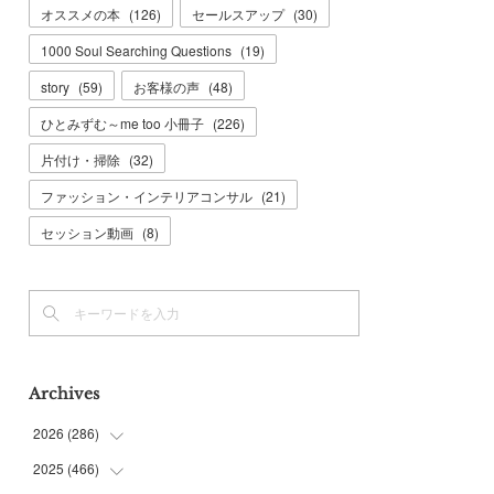
オススメの本
(
126
)
セールスアップ
(
30
)
1000 Soul Searching Questions
(
19
)
story
(
59
)
お客様の声
(
48
)
ひとみずむ～me too 小冊子
(
226
)
片付け・掃除
(
32
)
ファッション・インテリアコンサル
(
21
)
セッション動画
(
8
)
Archives
2026
(
286
)
2025
(
466
(
7
)
)