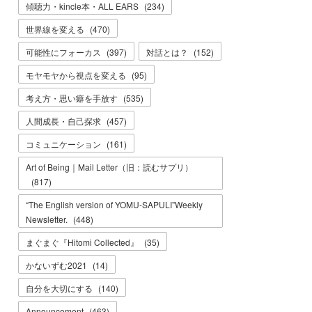
傾聴力・kincle本・ALL EARS
(
234
)
世界線を変える
(
470
)
可能性にフォーカス
(
397
)
対話とは？
(
152
)
モヤモヤから視点を変える
(
95
)
考え方・思い癖を手放す
(
535
)
人間成長・自己探求
(
457
)
コミュニケーション
(
161
)
Art of Being｜Mail Letter（旧：読むサプリ）
(
817
)
“The English version of YOMU-SAPULI”Weekly
Newsletter.
(
448
)
まぐまぐ『Hitomi Collected』
(
35
)
かないずむ2021
(
14
)
自分を大切にする
(
140
)
Announcement
(
463
)