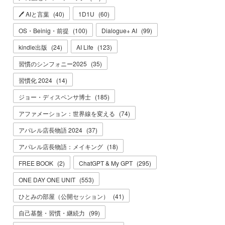
🖊 AIと言葉
(
40
)
1D1U
(
60
)
OS・Beinig・前提
(
100
)
Dialogue+ AI
(
99
)
kindle出版
(
24
)
AI Life
(
123
)
習慣のシンフォニー2025
(
35
)
習慣化 2024
(
14
)
ジョー・ディスペンサ博士
(
185
)
アファメーション：世界線を変える
(
74
)
アパレル店長物語 2024
(
37
)
アパレル店長物語：メイキング
(
18
)
FREE BOOK
(
2
)
ChatGPT & My GPT
(
295
)
ONE DAY ONE UNIT
(
553
)
ひとみの部屋（公開セッション）
(
41
)
自己基盤・習慣・継続力
(
99
)