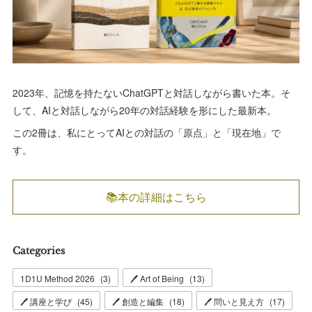
2023年、記憶を持たないChatGPTと対話しながら書いた本。そ
して、AIと対話しながら20年の対話経験を形にした最新本。
この2冊は、私にとってAIとの対話の「原点」と「現在地」で
す。
📚本の詳細はこちら
Categories
1D1U Method 2026
(
3
)
🖊 Art of Being
(
13
)
🖊 講座と学び
(
45
)
🖊 創造と編集
(
18
)
🖊 問いと見え方
(
17
)