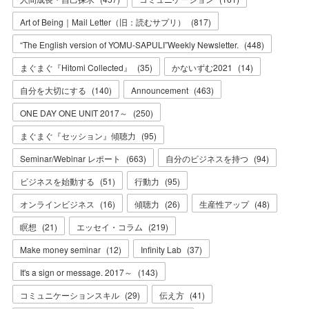
Art of Being｜Mail Letter（旧：読むサプリ）
(
817
)
“The English version of YOMU-SAPULI”Weekly Newsletter.
(
448
)
まぐまぐ『Hitomi Collected』
(
35
)
かないずむ2021
(
14
)
自分を大切にする
(
140
)
Announcement
(
463
)
ONE DAY ONE UNIT 2017～
(
250
)
まぐまぐ『セッション』傾聴力
(
95
)
Seminar/Webinar レポート
(
663
)
自分のビジネスを持つ
(
94
)
ビジネスを始動する
(
51
)
行動力
(
95
)
オンラインビジネス
(
16
)
傾聴力
(
26
)
生産性アップ
(
48
)
瞑想
(
21
)
エッセイ・コラム
(
219
)
Make money seminar
(
12
)
Infinity Lab
(
37
)
It's a sign or message. 2017～
(
143
)
コミュニケーションスキル
(
29
)
伝え方
(
41
)