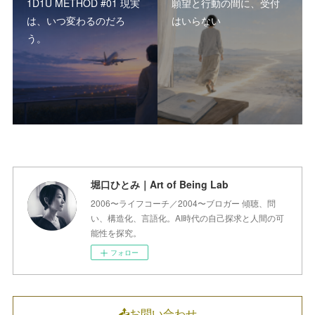
1D1U METHOD #01 現実
願望と行動の間に、受付
は、いつ変わるのだろ
はいらない
う。
堀口ひとみ｜Art of Being Lab
2006〜ライフコーチ／2004〜ブロガー 傾聴、問
い、構造化、言語化。AI時代の自己探求と人間の可
能性を探究。
フォロー
📤お問い合わせ