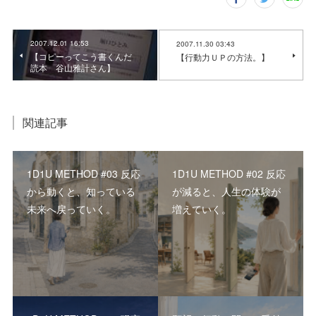
2007.12.01 16:53
2007.11.30 03:43
【コピーってこう書くんだ
【行動力ＵＰの方法。】
読本 谷山雅計さん】
関連記事
1D1U METHOD #03 反応
1D1U METHOD #02 反応
から動くと、知っている
が減ると、人生の体験が
未来へ戻っていく。
増えていく。