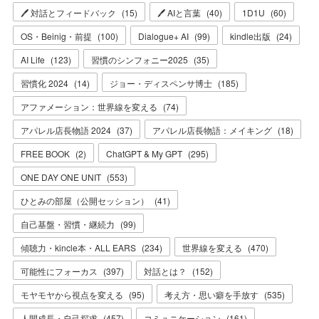
🖊 対話とフィードバック
(
15
)
🖊 AIと言葉
(
40
)
1D1U
(
60
)
OS・Beinig・前提
(
100
)
Dialogue+ AI
(
99
)
kindle出版
(
24
)
AI Life
(
123
)
習慣のシンフォニー2025
(
35
)
習慣化 2024
(
14
)
ジョー・ディスペンサ博士
(
185
)
アファメーション：世界線を変える
(
74
)
アパレル店長物語 2024
(
37
)
アパレル店長物語：メイキング
(
18
)
FREE BOOK
(
2
)
ChatGPT & My GPT
(
295
)
ONE DAY ONE UNIT
(
553
)
ひとみの部屋（公開セッション）
(
41
)
自己基盤・習慣・継続力
(
99
)
傾聴力・kincle本・ALL EARS
(
234
)
世界線を変える
(
470
)
可能性にフォーカス
(
397
)
対話とは？
(
152
)
モヤモヤから視点を変える
(
95
)
考え方・思い癖を手放す
(
535
)
人間成長・自己探求
(
457
)
コミュニケーション
(
161
)