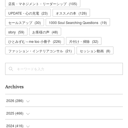
店長・マネジメント・リーダーシップ
(
105
)
UPDATE・心の充電
(
23
)
オススメの本
(
126
)
セールスアップ
(
30
)
1000 Soul Searching Questions
(
19
)
story
(
59
)
お客様の声
(
48
)
ひとみずむ～me too 小冊子
(
226
)
片付け・掃除
(
32
)
ファッション・インテリアコンサル
(
21
)
セッション動画
(
8
)
Archives
2026
(
286
)
(
7
)
2025
(
466
)
(
36
)
(
56
)
2024
(
416
)