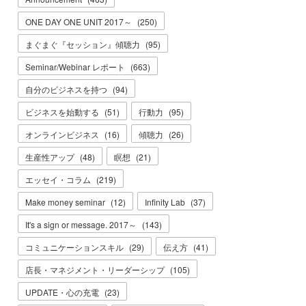
ONE DAY ONE UNIT 2017～
(
250
)
まぐまぐ『セッション』傾聴力
(
95
)
Seminar/Webinar レポート
(
663
)
自分のビジネスを持つ
(
94
)
ビジネスを始動する
(
51
)
行動力
(
95
)
オンラインビジネス
(
16
)
傾聴力
(
26
)
生産性アップ
(
48
)
瞑想
(
21
)
エッセイ・コラム
(
219
)
Make money seminar
(
12
)
Infinity Lab
(
37
)
It's a sign or message. 2017～
(
143
)
コミュニケーションスキル
(
29
)
伝え方
(
41
)
店長・マネジメント・リーダーシップ
(
105
)
UPDATE・心の充電
(
23
)