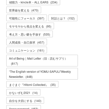
傾聴力・kincle本・ALL EARS
(
234
)
世界線を変える
(
470
)
可能性にフォーカス
(
397
)
対話とは？
(
152
)
モヤモヤから視点を変える
(
95
)
考え方・思い癖を手放す
(
535
)
人間成長・自己探求
(
457
)
コミュニケーション
(
161
)
Art of Being｜Mail Letter（旧：読むサプリ）
(
817
)
“The English version of YOMU-SAPULI”Weekly
Newsletter.
(
448
)
まぐまぐ『Hitomi Collected』
(
35
)
かないずむ2021
(
14
)
自分を大切にする
(
140
)
Announcement
(
463
)