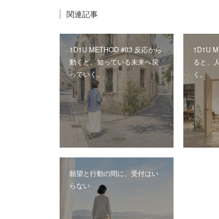
関連記事
1D1U METHOD #03 反応から
1D1U 
動くと、知っている未来へ戻
ると、
っていく。
く。
願望と行動の間に、受付はい
らない