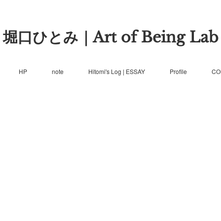
堀口ひとみ｜Art of Being Lab
HP
note
Hitomi's Log | ESSAY
Profile
CO