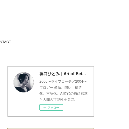
NTACT
堀口ひとみ｜Art of Being Lab
2006〜ライフコーチ／2004〜
ブロガー 傾聴、問い、構造
化、言語化。AI時代の自己探求
と人間の可能性を探究。
フォロー