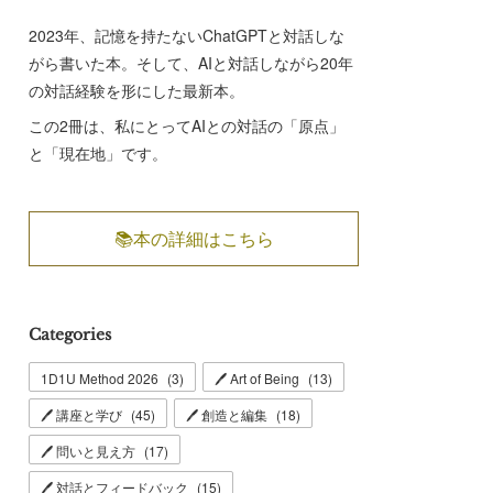
2023年、記憶を持たないChatGPTと対話しな
がら書いた本。そして、AIと対話しながら20年
の対話経験を形にした最新本。
この2冊は、私にとってAIとの対話の「原点」
と「現在地」です。
📚本の詳細はこちら
Categories
1D1U Method 2026
(
3
)
🖊 Art of Being
(
13
)
🖊 講座と学び
(
45
)
🖊 創造と編集
(
18
)
🖊 問いと見え方
(
17
)
🖊 対話とフィードバック
(
15
)