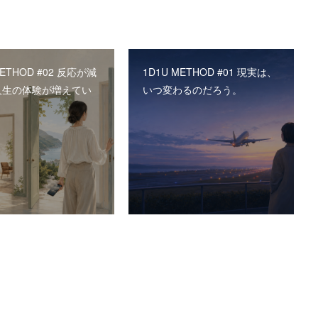
METHOD #02 反応が減
1D1U METHOD #01 現実は、
人生の体験が増えてい
いつ変わるのだろう。