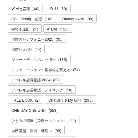
🖊 AIと言葉
(
40
)
1D1U
(
60
)
OS・Beinig・前提
(
100
)
Dialogue+ AI
(
99
)
kindle出版
(
24
)
AI Life
(
123
)
習慣のシンフォニー2025
(
35
)
習慣化 2024
(
14
)
ジョー・ディスペンサ博士
(
185
)
アファメーション：世界線を変える
(
74
)
アパレル店長物語 2024
(
37
)
アパレル店長物語：メイキング
(
18
)
FREE BOOK
(
2
)
ChatGPT & My GPT
(
295
)
ONE DAY ONE UNIT
(
553
)
ひとみの部屋（公開セッション）
(
41
)
自己基盤・習慣・継続力
(
99
)