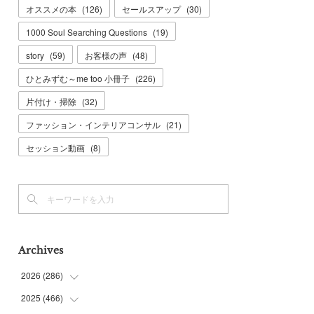
オススメの本
(
126
)
セールスアップ
(
30
)
1000 Soul Searching Questions
(
19
)
story
(
59
)
お客様の声
(
48
)
ひとみずむ～me too 小冊子
(
226
)
片付け・掃除
(
32
)
ファッション・インテリアコンサル
(
21
)
セッション動画
(
8
)
Archives
2026
(
286
)
2025
(
466
(
7
)
)