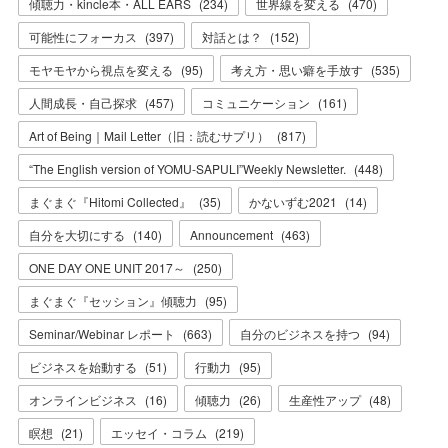
傾聴力・kincle本・ALL EARS
(
234
)
世界線を変える
(
470
)
可能性にフォーカス
(
397
)
対話とは？
(
152
)
モヤモヤから視点を変える
(
95
)
考え方・思い癖を手放す
(
535
)
人間成長・自己探求
(
457
)
コミュニケーション
(
161
)
Art of Being｜Mail Letter（旧：読むサプリ）
(
817
)
“The English version of YOMU-SAPULI”Weekly Newsletter.
(
448
)
まぐまぐ『Hitomi Collected』
(
35
)
かないずむ2021
(
14
)
自分を大切にする
(
140
)
Announcement
(
463
)
ONE DAY ONE UNIT 2017～
(
250
)
まぐまぐ『セッション』傾聴力
(
95
)
Seminar/Webinar レポート
(
663
)
自分のビジネスを持つ
(
94
)
ビジネスを始動する
(
51
)
行動力
(
95
)
オンラインビジネス
(
16
)
傾聴力
(
26
)
生産性アップ
(
48
)
瞑想
(
21
)
エッセイ・コラム
(
219
)