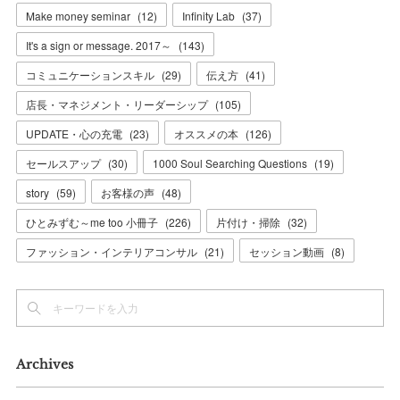
Make money seminar
(
12
)
Infinity Lab
(
37
)
It's a sign or message. 2017～
(
143
)
コミュニケーションスキル
(
29
)
伝え方
(
41
)
店長・マネジメント・リーダーシップ
(
105
)
UPDATE・心の充電
(
23
)
オススメの本
(
126
)
セールスアップ
(
30
)
1000 Soul Searching Questions
(
19
)
story
(
59
)
お客様の声
(
48
)
ひとみずむ～me too 小冊子
(
226
)
片付け・掃除
(
32
)
ファッション・インテリアコンサル
(
21
)
セッション動画
(
8
)
Archives