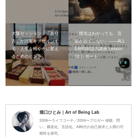
大阪セッション：「あり
「構造はわかっても、言
方」が現実をデザインす
葉が出てこない」――ALL
る：人生を軽やかに変え
EARS対話力講座 Lesson
るためのヒント
12 レポート
堀口ひとみ｜Art of Being Lab
2006〜ライフコーチ／2004〜ブロガー 傾聴、問
い、構造化、言語化。AI時代の自己探求と人間の可
能性を探究。