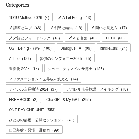
Categories
1D1U Method 2026
(
4
)
🖊 Art of Being
(
13
)
🖊 講座と学び
(
46
)
🖊 創造と編集
(
18
)
🖊 問いと見え方
(
17
)
🖊 対話とフィードバック
(
15
)
🖊 AIと言葉
(
40
)
1D1U
(
60
)
OS・Beinig・前提
(
100
)
Dialogue+ AI
(
99
)
kindle出版
(
24
)
AI Life
(
123
)
習慣のシンフォニー2025
(
35
)
習慣化 2024
(
14
)
ジョー・ディスペンサ博士
(
185
)
アファメーション：世界線を変える
(
74
)
アパレル店長物語 2024
(
37
)
アパレル店長物語：メイキング
(
18
)
FREE BOOK
(
2
)
ChatGPT & My GPT
(
295
)
ONE DAY ONE UNIT
(
553
)
ひとみの部屋（公開セッション）
(
41
)
自己基盤・習慣・継続力
(
99
)