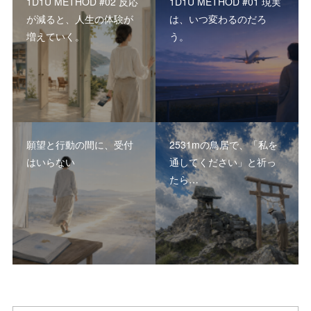
1D1U METHOD #02 反応
1D1U METHOD #01 現実
が減ると、人生の体験が
は、いつ変わるのだろ
増えていく。
う。
願望と行動の間に、受付
2531mの鳥居で、「私を
はいらない
通してください」と祈っ
たら…