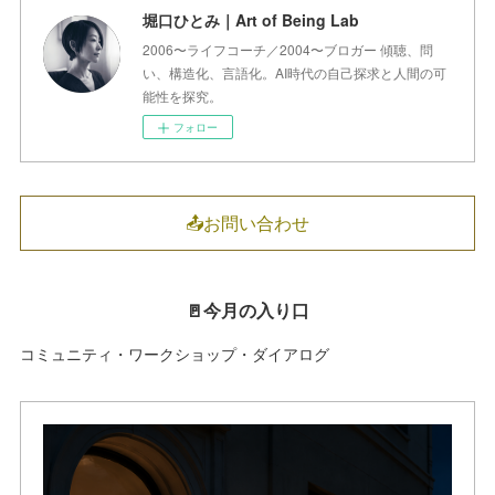
堀口ひとみ｜Art of Being Lab
2006〜ライフコーチ／2004〜ブロガー 傾聴、問
い、構造化、言語化。AI時代の自己探求と人間の可
能性を探究。
フォロー
📤お問い合わせ
🚪今月の入り口
コミュニティ・ワークショップ・ダイアログ