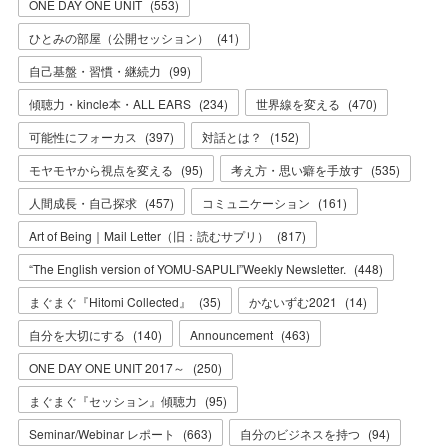
ONE DAY ONE UNIT
(
553
)
ひとみの部屋（公開セッション）
(
41
)
自己基盤・習慣・継続力
(
99
)
傾聴力・kincle本・ALL EARS
(
234
)
世界線を変える
(
470
)
可能性にフォーカス
(
397
)
対話とは？
(
152
)
モヤモヤから視点を変える
(
95
)
考え方・思い癖を手放す
(
535
)
人間成長・自己探求
(
457
)
コミュニケーション
(
161
)
Art of Being｜Mail Letter（旧：読むサプリ）
(
817
)
“The English version of YOMU-SAPULI”Weekly Newsletter.
(
448
)
まぐまぐ『Hitomi Collected』
(
35
)
かないずむ2021
(
14
)
自分を大切にする
(
140
)
Announcement
(
463
)
ONE DAY ONE UNIT 2017～
(
250
)
まぐまぐ『セッション』傾聴力
(
95
)
Seminar/Webinar レポート
(
663
)
自分のビジネスを持つ
(
94
)