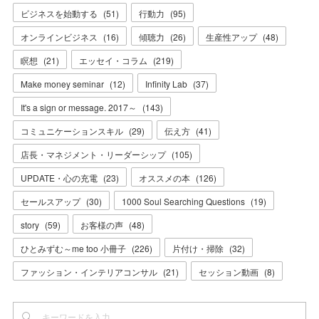
ビジネスを始動する
(
51
)
行動力
(
95
)
オンラインビジネス
(
16
)
傾聴力
(
26
)
生産性アップ
(
48
)
瞑想
(
21
)
エッセイ・コラム
(
219
)
Make money seminar
(
12
)
Infinity Lab
(
37
)
It's a sign or message. 2017～
(
143
)
コミュニケーションスキル
(
29
)
伝え方
(
41
)
店長・マネジメント・リーダーシップ
(
105
)
UPDATE・心の充電
(
23
)
オススメの本
(
126
)
セールスアップ
(
30
)
1000 Soul Searching Questions
(
19
)
story
(
59
)
お客様の声
(
48
)
ひとみずむ～me too 小冊子
(
226
)
片付け・掃除
(
32
)
ファッション・インテリアコンサル
(
21
)
セッション動画
(
8
)