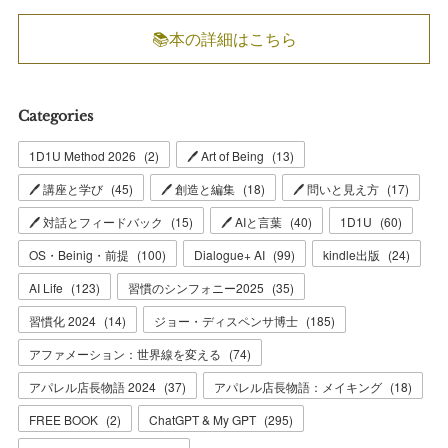
📚本の詳細はこちら
Categories
1D1U Method 2026
(
2
)
🖊 Art of Being
(
13
)
🖊 講座と学び
(
45
)
🖊 創造と編集
(
18
)
🖊 問いと見え方
(
17
)
🖊 対話とフィードバック
(
15
)
🖊 AIと言葉
(
40
)
1D1U
(
60
)
OS・Beinig・前提
(
100
)
Dialogue+ AI
(
99
)
kindle出版
(
24
)
AI Life
(
123
)
習慣のシンフォニー2025
(
35
)
習慣化 2024
(
14
)
ジョー・ディスペンサ博士
(
185
)
アファメーション：世界線を変える
(
74
)
アパレル店長物語 2024
(
37
)
アパレル店長物語：メイキング
(
18
)
FREE BOOK
(
2
)
ChatGPT & My GPT
(
295
)