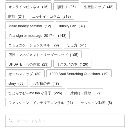
オンラインビジネス
(
16
)
傾聴力
(
26
)
生産性アップ
(
48
)
瞑想
(
21
)
エッセイ・コラム
(
219
)
Make money seminar
(
12
)
Infinity Lab
(
37
)
It's a sign or message. 2017～
(
143
)
コミュニケーションスキル
(
29
)
伝え方
(
41
)
店長・マネジメント・リーダーシップ
(
105
)
UPDATE・心の充電
(
23
)
オススメの本
(
126
)
セールスアップ
(
30
)
1000 Soul Searching Questions
(
19
)
story
(
59
)
お客様の声
(
48
)
ひとみずむ～me too 小冊子
(
226
)
片付け・掃除
(
32
)
ファッション・インテリアコンサル
(
21
)
セッション動画
(
8
)