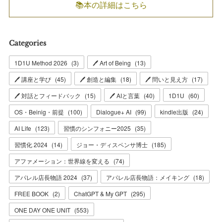
📚本の詳細はこちら
Categories
1D1U Method 2026
(
3
)
🖊 Art of Being
(
13
)
🖊 講座と学び
(
45
)
🖊 創造と編集
(
18
)
🖊 問いと見え方
(
17
)
🖊 対話とフィードバック
(
15
)
🖊 AIと言葉
(
40
)
1D1U
(
60
)
OS・Beinig・前提
(
100
)
Dialogue+ AI
(
99
)
kindle出版
(
24
)
AI Life
(
123
)
習慣のシンフォニー2025
(
35
)
習慣化 2024
(
14
)
ジョー・ディスペンサ博士
(
185
)
アファメーション：世界線を変える
(
74
)
アパレル店長物語 2024
(
37
)
アパレル店長物語：メイキング
(
18
)
FREE BOOK
(
2
)
ChatGPT & My GPT
(
295
)
ONE DAY ONE UNIT
(
553
)