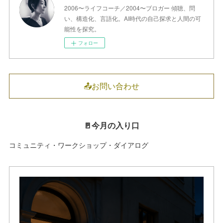
2006〜ライフコーチ／2004〜ブロガー 傾聴、問
い、構造化、言語化。AI時代の自己探求と人間の可
能性を探究。
フォロー
📤お問い合わせ
🚪今月の入り口
コミュニティ・ワークショップ・ダイアログ