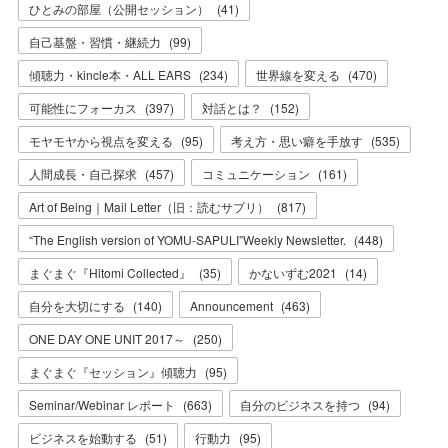
ひとみの部屋（公開セッション）
(
41
)
自己基盤・習慣・継続力
(
99
)
傾聴力・kincle本・ALL EARS
(
234
)
世界線を変える
(
470
)
可能性にフォーカス
(
397
)
対話とは？
(
152
)
モヤモヤから視点を変える
(
95
)
考え方・思い癖を手放す
(
535
)
人間成長・自己探求
(
457
)
コミュニケーション
(
161
)
Art of Being｜Mail Letter（旧：読むサプリ）
(
817
)
“The English version of YOMU-SAPULI”Weekly Newsletter.
(
448
)
まぐまぐ『Hitomi Collected』
(
35
)
かないずむ2021
(
14
)
自分を大切にする
(
140
)
Announcement
(
463
)
ONE DAY ONE UNIT 2017～
(
250
)
まぐまぐ『セッション』傾聴力
(
95
)
Seminar/Webinar レポート
(
663
)
自分のビジネスを持つ
(
94
)
ビジネスを始動する
(
51
)
行動力
(
95
)