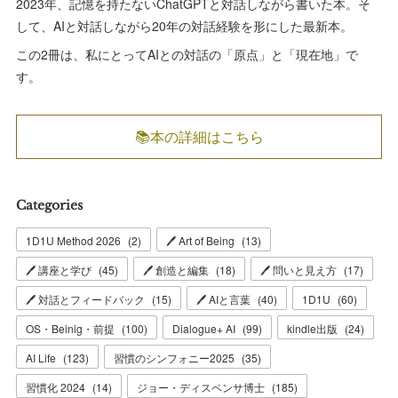
2023年、記憶を持たないChatGPTと対話しながら書いた本。そ
して、AIと対話しながら20年の対話経験を形にした最新本。
この2冊は、私にとってAIとの対話の「原点」と「現在地」で
す。
📚本の詳細はこちら
Categories
1D1U Method 2026
(
2
)
🖊 Art of Being
(
13
)
🖊 講座と学び
(
45
)
🖊 創造と編集
(
18
)
🖊 問いと見え方
(
17
)
🖊 対話とフィードバック
(
15
)
🖊 AIと言葉
(
40
)
1D1U
(
60
)
OS・Beinig・前提
(
100
)
Dialogue+ AI
(
99
)
kindle出版
(
24
)
AI Life
(
123
)
習慣のシンフォニー2025
(
35
)
習慣化 2024
(
14
)
ジョー・ディスペンサ博士
(
185
)