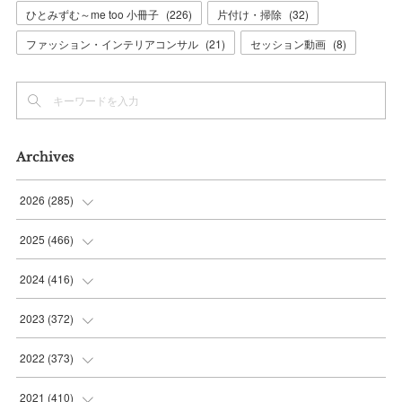
ひとみずむ～me too 小冊子
(
226
)
片付け・掃除
(
32
)
ファッション・インテリアコンサル
(
21
)
セッション動画
(
8
)
Archives
2026
(
285
)
(
6
)
2025
(
466
)
(
36
)
(
56
)
2024
(
416
)
(
37
)
(
37
)
(
38
)
2023
(
372
)
(
42
)
(
35
)
(
39
)
(
31
)
2022
(
373
)
(
36
)
(
36
)
(
38
)
(
30
)
(
31
)
2021
(
410
)