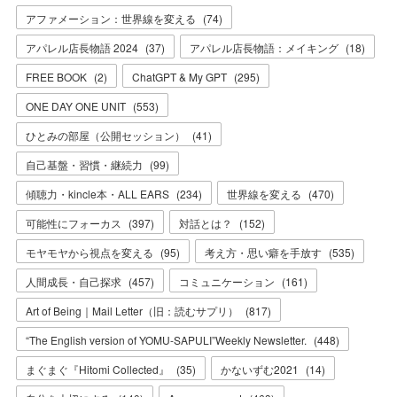
アファメーション：世界線を変える
(
74
)
アパレル店長物語 2024
(
37
)
アパレル店長物語：メイキング
(
18
)
FREE BOOK
(
2
)
ChatGPT & My GPT
(
295
)
ONE DAY ONE UNIT
(
553
)
ひとみの部屋（公開セッション）
(
41
)
自己基盤・習慣・継続力
(
99
)
傾聴力・kincle本・ALL EARS
(
234
)
世界線を変える
(
470
)
可能性にフォーカス
(
397
)
対話とは？
(
152
)
モヤモヤから視点を変える
(
95
)
考え方・思い癖を手放す
(
535
)
人間成長・自己探求
(
457
)
コミュニケーション
(
161
)
Art of Being｜Mail Letter（旧：読むサプリ）
(
817
)
“The English version of YOMU-SAPULI”Weekly Newsletter.
(
448
)
まぐまぐ『Hitomi Collected』
(
35
)
かないずむ2021
(
14
)