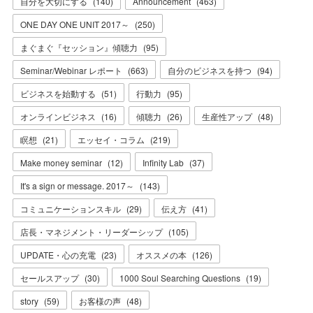
自分を大切にする
(
140
)
Announcement
(
463
)
ONE DAY ONE UNIT 2017～
(
250
)
まぐまぐ『セッション』傾聴力
(
95
)
Seminar/Webinar レポート
(
663
)
自分のビジネスを持つ
(
94
)
ビジネスを始動する
(
51
)
行動力
(
95
)
オンラインビジネス
(
16
)
傾聴力
(
26
)
生産性アップ
(
48
)
瞑想
(
21
)
エッセイ・コラム
(
219
)
Make money seminar
(
12
)
Infinity Lab
(
37
)
It's a sign or message. 2017～
(
143
)
コミュニケーションスキル
(
29
)
伝え方
(
41
)
店長・マネジメント・リーダーシップ
(
105
)
UPDATE・心の充電
(
23
)
オススメの本
(
126
)
セールスアップ
(
30
)
1000 Soul Searching Questions
(
19
)
story
(
59
)
お客様の声
(
48
)