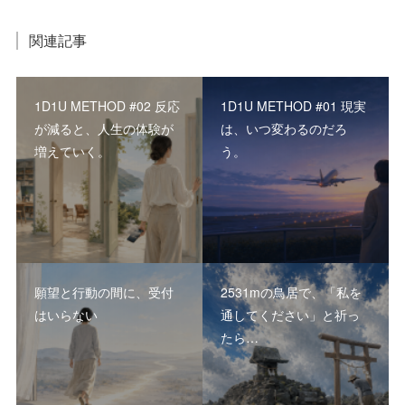
関連記事
1D1U METHOD #02 反応
1D1U METHOD #01 現実
が減ると、人生の体験が
は、いつ変わるのだろ
増えていく。
う。
願望と行動の間に、受付
2531mの鳥居で、「私を
はいらない
通してください」と祈っ
たら…