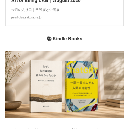
Art of Being LAB｜August 2026
今月の入り口｜常設展と企画展
pearl-plus.sakura.ne.jp
📚 Kindle Books