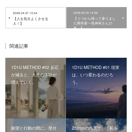
2008.04.05 14:56
2008.04.07 13:44
【うつから帰って参りまし
【人を気分よくさせる
た脚本家一色伸幸さんの
人！】
本。】
関連記事
1D1U METHOD #02 反応
1D1U METHOD #01 現実
が減ると、人生の体験が
は、いつ変わるのだろ
増えていく。
う。
願望と行動の間に、受付
2531mの鳥居で、「私を