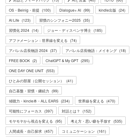
OS・Beinig・前提
(
100
)
Dialogue+ AI
(
99
)
kindle出版
(
24
)
AI Life
(
123
)
習慣のシンフォニー2025
(
35
)
習慣化 2024
(
14
)
ジョー・ディスペンサ博士
(
185
)
アファメーション：世界線を変える
(
74
)
アパレル店長物語 2024
(
37
)
アパレル店長物語：メイキング
(
18
)
FREE BOOK
(
2
)
ChatGPT & My GPT
(
295
)
ONE DAY ONE UNIT
(
553
)
ひとみの部屋（公開セッション）
(
41
)
自己基盤・習慣・継続力
(
99
)
傾聴力・kincle本・ALL EARS
(
234
)
世界線を変える
(
470
)
可能性にフォーカス
(
397
)
対話とは？
(
152
)
モヤモヤから視点を変える
(
95
)
考え方・思い癖を手放す
(
535
)
人間成長・自己探求
(
457
)
コミュニケーション
(
161
)