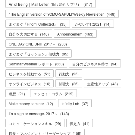
Art of Being｜Mail Letter（旧：読むサプリ）
(
817
)
“The English version of YOMU-SAPULI”Weekly Newsletter.
(
448
)
まぐまぐ『Hitomi Collected』
(
35
)
かないずむ2021
(
14
)
自分を大切にする
(
140
)
Announcement
(
463
)
ONE DAY ONE UNIT 2017～
(
250
)
まぐまぐ『セッション』傾聴力
(
95
)
Seminar/Webinar レポート
(
663
)
自分のビジネスを持つ
(
94
)
ビジネスを始動する
(
51
)
行動力
(
95
)
オンラインビジネス
(
16
)
傾聴力
(
26
)
生産性アップ
(
48
)
瞑想
(
21
)
エッセイ・コラム
(
219
)
Make money seminar
(
12
)
Infinity Lab
(
37
)
It's a sign or message. 2017～
(
143
)
コミュニケーションスキル
(
29
)
伝え方
(
41
)
店長・マネジメント・リーダーシップ
(
105
)