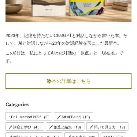
2023年、記憶を持たないChatGPTと対話しながら書いた本。そ
して、AIと対話しながら20年の対話経験を形にした最新本。
この2冊は、私にとってAIとの対話の「原点」と「現在地」で
す。
📚本の詳細はこちら
Categories
1D1U Method 2026
(
2
)
🖊 Art of Being
(
13
)
🖊 講座と学び
(
45
)
🖊 創造と編集
(
18
)
🖊 問いと見え方
(
17
)
🖊 対話とフィードバック
(
15
)
🖊 AIと言葉
(
40
)
1D1U
(
60
)