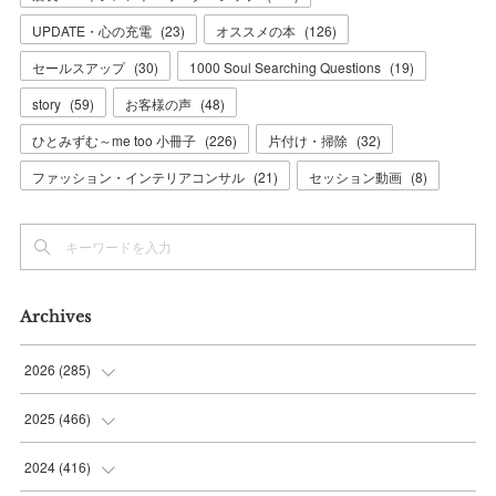
UPDATE・心の充電
(
23
)
オススメの本
(
126
)
セールスアップ
(
30
)
1000 Soul Searching Questions
(
19
)
story
(
59
)
お客様の声
(
48
)
ひとみずむ～me too 小冊子
(
226
)
片付け・掃除
(
32
)
ファッション・インテリアコンサル
(
21
)
セッション動画
(
8
)
Archives
2026
(
285
)
(
6
)
2025
(
466
)
(
36
)
(
56
)
2024
(
416
)