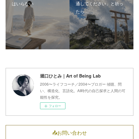
はいらない
通してください」と祈っ
たら…
堀口ひとみ｜Art of Being Lab
2006〜ライフコーチ／2004〜ブロガー 傾聴、問
い、構造化、言語化。AI時代の自己探求と人間の可
能性を探究。
フォロー
📤お問い合わせ