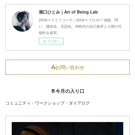
堀口ひとみ｜Art of Being Lab
2006〜ライフコーチ／2004〜ブロガー 傾聴、問
い、構造化、言語化。AI時代の自己探求と人間の可
能性を探究。
フォロー
📤お問い合わせ
🚪今月の入り口
コミュニティ・ワークショップ・ダイアログ