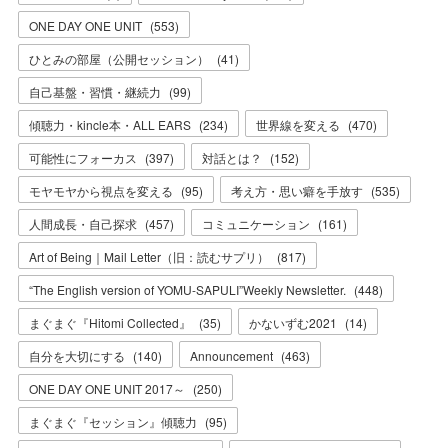
ONE DAY ONE UNIT
(
553
)
ひとみの部屋（公開セッション）
(
41
)
自己基盤・習慣・継続力
(
99
)
傾聴力・kincle本・ALL EARS
(
234
)
世界線を変える
(
470
)
可能性にフォーカス
(
397
)
対話とは？
(
152
)
モヤモヤから視点を変える
(
95
)
考え方・思い癖を手放す
(
535
)
人間成長・自己探求
(
457
)
コミュニケーション
(
161
)
Art of Being｜Mail Letter（旧：読むサプリ）
(
817
)
“The English version of YOMU-SAPULI”Weekly Newsletter.
(
448
)
まぐまぐ『Hitomi Collected』
(
35
)
かないずむ2021
(
14
)
自分を大切にする
(
140
)
Announcement
(
463
)
ONE DAY ONE UNIT 2017～
(
250
)
まぐまぐ『セッション』傾聴力
(
95
)