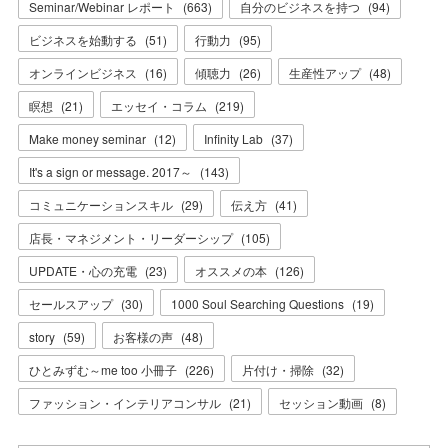
Seminar/Webinar レポート
(
663
)
自分のビジネスを持つ
(
94
)
ビジネスを始動する
(
51
)
行動力
(
95
)
オンラインビジネス
(
16
)
傾聴力
(
26
)
生産性アップ
(
48
)
瞑想
(
21
)
エッセイ・コラム
(
219
)
Make money seminar
(
12
)
Infinity Lab
(
37
)
It's a sign or message. 2017～
(
143
)
コミュニケーションスキル
(
29
)
伝え方
(
41
)
店長・マネジメント・リーダーシップ
(
105
)
UPDATE・心の充電
(
23
)
オススメの本
(
126
)
セールスアップ
(
30
)
1000 Soul Searching Questions
(
19
)
story
(
59
)
お客様の声
(
48
)
ひとみずむ～me too 小冊子
(
226
)
片付け・掃除
(
32
)
ファッション・インテリアコンサル
(
21
)
セッション動画
(
8
)