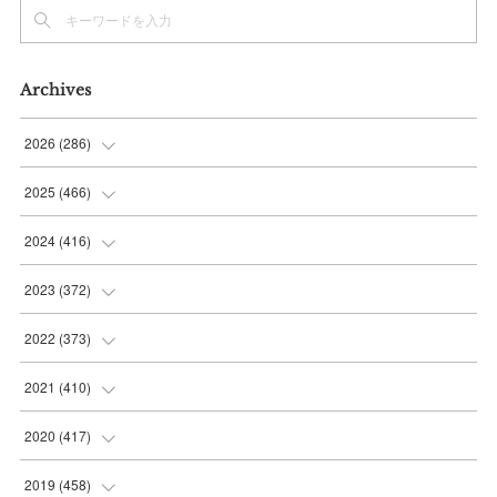
Archives
2026
(
286
)
(
7
)
2025
(
466
)
(
36
)
(
56
)
2024
(
416
)
(
37
)
(
37
)
(
38
)
2023
(
372
)
(
42
)
(
35
)
(
39
)
(
31
)
2022
(
373
)
(
36
)
(
36
)
(
38
)
(
30
)
(
31
)
2021
(
410
)
(
34
)
(
36
)
(
36
)
(
30
)
(
33
)
(
32
)
2020
(
417
)
(
48
)
(
35
)
(
35
)
(
30
)
(
31
)
(
32
)
(
35
)
2019
(
458
)