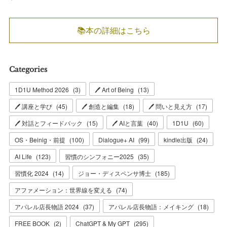
📚本の詳細はこちら
Categories
1D1U Method 2026
(
3
)
🖊 Art of Being
(
13
)
🖊 講座と学び
(
45
)
🖊 創造と編集
(
18
)
🖊 問いと見え方
(
17
)
🖊 対話とフィードバック
(
15
)
🖊 AIと言葉
(
40
)
1D1U
(
60
)
OS・Beinig・前提
(
100
)
Dialogue+ AI
(
99
)
kindle出版
(
24
)
AI Life
(
123
)
習慣のシンフォニー2025
(
35
)
習慣化 2024
(
14
)
ジョー・ディスペンサ博士
(
185
)
アファメーション：世界線を変える
(
74
)
アパレル店長物語 2024
(
37
)
アパレル店長物語：メイキング
(
18
)
FREE BOOK
(
2
)
ChatGPT & My GPT
(
295
)