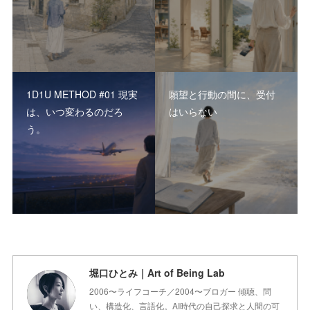
1D1U METHOD #01 現実
願望と行動の間に、受付
は、いつ変わるのだろ
はいらない
う。
堀口ひとみ｜Art of Being Lab
2006〜ライフコーチ／2004〜ブロガー 傾聴、問
い、構造化、言語化。AI時代の自己探求と人間の可