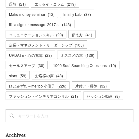
瞑想
(
21
)
エッセイ・コラム
(
219
)
Make money seminar
(
12
)
Infinity Lab
(
37
)
It's a sign or message. 2017～
(
143
)
コミュニケーションスキル
(
29
)
伝え方
(
41
)
店長・マネジメント・リーダーシップ
(
105
)
UPDATE・心の充電
(
23
)
オススメの本
(
126
)
セールスアップ
(
30
)
1000 Soul Searching Questions
(
19
)
story
(
59
)
お客様の声
(
48
)
ひとみずむ～me too 小冊子
(
226
)
片付け・掃除
(
32
)
ファッション・インテリアコンサル
(
21
)
セッション動画
(
8
)
Archives