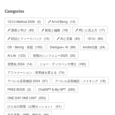
Categories
1D1U Method 2026
(
3
)
🖊 Art of Being
(
13
)
🖊 講座と学び
(
45
)
🖊 創造と編集
(
18
)
🖊 問いと見え方
(
17
)
🖊 対話とフィードバック
(
15
)
🖊 AIと言葉
(
40
)
1D1U
(
60
)
OS・Beinig・前提
(
100
)
Dialogue+ AI
(
99
)
kindle出版
(
24
)
AI Life
(
123
)
習慣のシンフォニー2025
(
35
)
習慣化 2024
(
14
)
ジョー・ディスペンサ博士
(
185
)
アファメーション：世界線を変える
(
74
)
アパレル店長物語 2024
(
37
)
アパレル店長物語：メイキング
(
18
)
FREE BOOK
(
2
)
ChatGPT & My GPT
(
295
)
ONE DAY ONE UNIT
(
553
)
ひとみの部屋（公開セッション）
(
41
)
自己基盤・習慣・継続力
(
99
)