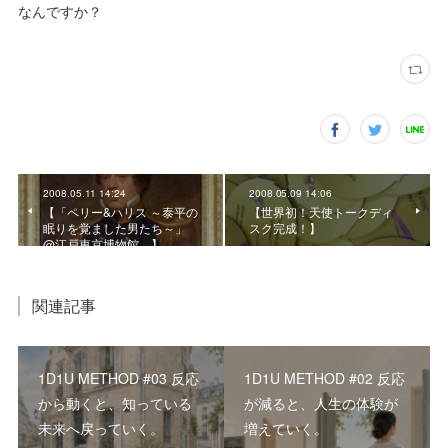
なんですか？
2008.05.11 14:24
2008.05.09 14:06
【「ペリー&ハリス ～泰平の
【世界初！天使トークディ
眠りを覚ました男たち～」
スク完成！】
@江戸東京博物館。】
関連記事
1D1U METHOD #03 反応
1D1U METHOD #02 反応
から動くと、知っている
が減ると、人生の体験が
未来へ戻っていく。
増えていく。