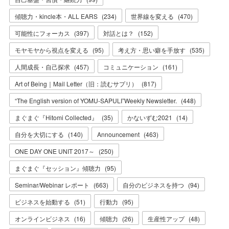
傾聴力・kincle本・ALL EARS
(
234
)
世界線を変える
(
470
)
可能性にフォーカス
(
397
)
対話とは？
(
152
)
モヤモヤから視点を変える
(
95
)
考え方・思い癖を手放す
(
535
)
人間成長・自己探求
(
457
)
コミュニケーション
(
161
)
Art of Being｜Mail Letter（旧：読むサプリ）
(
817
)
“The English version of YOMU-SAPULI”Weekly Newsletter.
(
448
)
まぐまぐ『Hitomi Collected』
(
35
)
かないずむ2021
(
14
)
自分を大切にする
(
140
)
Announcement
(
463
)
ONE DAY ONE UNIT 2017～
(
250
)
まぐまぐ『セッション』傾聴力
(
95
)
Seminar/Webinar レポート
(
663
)
自分のビジネスを持つ
(
94
)
ビジネスを始動する
(
51
)
行動力
(
95
)
オンラインビジネス
(
16
)
傾聴力
(
26
)
生産性アップ
(
48
)