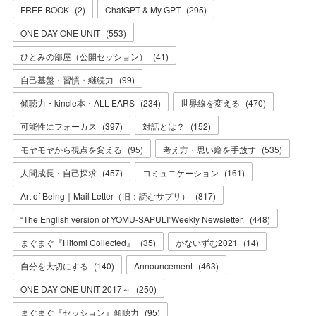
FREE BOOK
(
2
)
ChatGPT & My GPT
(
295
)
ONE DAY ONE UNIT
(
553
)
ひとみの部屋（公開セッション）
(
41
)
自己基盤・習慣・継続力
(
99
)
傾聴力・kincle本・ALL EARS
(
234
)
世界線を変える
(
470
)
可能性にフォーカス
(
397
)
対話とは？
(
152
)
モヤモヤから視点を変える
(
95
)
考え方・思い癖を手放す
(
535
)
人間成長・自己探求
(
457
)
コミュニケーション
(
161
)
Art of Being｜Mail Letter（旧：読むサプリ）
(
817
)
“The English version of YOMU-SAPULI”Weekly Newsletter.
(
448
)
まぐまぐ『Hitomi Collected』
(
35
)
かないずむ2021
(
14
)
自分を大切にする
(
140
)
Announcement
(
463
)
ONE DAY ONE UNIT 2017～
(
250
)
まぐまぐ『セッション』傾聴力
(
95
)