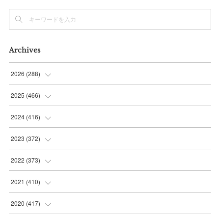
Archives
2026
(
288
)
(
9
)
2025
(
466
)
(
36
)
(
56
)
2024
(
416
)
(
37
)
(
37
)
(
38
)
2023
(
372
)
(
42
)
(
35
)
(
39
)
(
31
)
2022
(
373
)
(
36
)
(
36
)
(
38
)
(
30
)
(
31
)
2021
(
410
)
(
34
)
(
36
)
(
36
)
(
30
)
(
33
)
(
32
)
2020
(
417
)
(
48
)
(
35
)