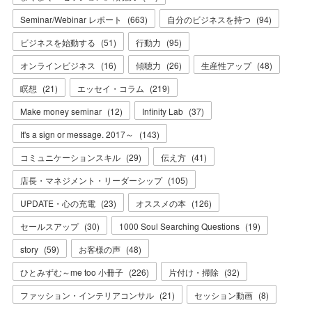
Seminar/Webinar レポート
(
663
)
自分のビジネスを持つ
(
94
)
ビジネスを始動する
(
51
)
行動力
(
95
)
オンラインビジネス
(
16
)
傾聴力
(
26
)
生産性アップ
(
48
)
瞑想
(
21
)
エッセイ・コラム
(
219
)
Make money seminar
(
12
)
Infinity Lab
(
37
)
It's a sign or message. 2017～
(
143
)
コミュニケーションスキル
(
29
)
伝え方
(
41
)
店長・マネジメント・リーダーシップ
(
105
)
UPDATE・心の充電
(
23
)
オススメの本
(
126
)
セールスアップ
(
30
)
1000 Soul Searching Questions
(
19
)
story
(
59
)
お客様の声
(
48
)
ひとみずむ～me too 小冊子
(
226
)
片付け・掃除
(
32
)
ファッション・インテリアコンサル
(
21
)
セッション動画
(
8
)