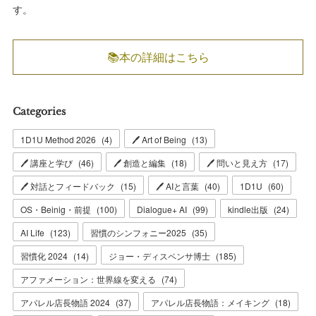
す。
📚本の詳細はこちら
Categories
1D1U Method 2026
(
4
)
🖊 Art of Being
(
13
)
🖊 講座と学び
(
46
)
🖊 創造と編集
(
18
)
🖊 問いと見え方
(
17
)
🖊 対話とフィードバック
(
15
)
🖊 AIと言葉
(
40
)
1D1U
(
60
)
OS・Beinig・前提
(
100
)
Dialogue+ AI
(
99
)
kindle出版
(
24
)
AI Life
(
123
)
習慣のシンフォニー2025
(
35
)
習慣化 2024
(
14
)
ジョー・ディスペンサ博士
(
185
)
アファメーション：世界線を変える
(
74
)
アパレル店長物語 2024
(
37
)
アパレル店長物語：メイキング
(
18
)