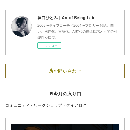
堀口ひとみ｜Art of Being Lab
2006〜ライフコーチ／2004〜ブロガー 傾聴、問
い、構造化、言語化。AI時代の自己探求と人間の可
能性を探究。
フォロー
📤お問い合わせ
🚪今月の入り口
コミュニティ・ワークショップ・ダイアログ