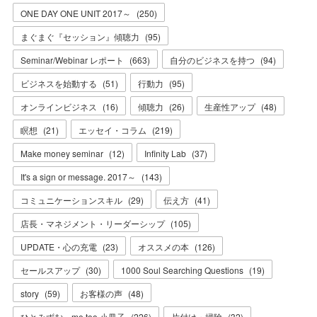
ONE DAY ONE UNIT 2017～
(
250
)
まぐまぐ『セッション』傾聴力
(
95
)
Seminar/Webinar レポート
(
663
)
自分のビジネスを持つ
(
94
)
ビジネスを始動する
(
51
)
行動力
(
95
)
オンラインビジネス
(
16
)
傾聴力
(
26
)
生産性アップ
(
48
)
瞑想
(
21
)
エッセイ・コラム
(
219
)
Make money seminar
(
12
)
Infinity Lab
(
37
)
It's a sign or message. 2017～
(
143
)
コミュニケーションスキル
(
29
)
伝え方
(
41
)
店長・マネジメント・リーダーシップ
(
105
)
UPDATE・心の充電
(
23
)
オススメの本
(
126
)
セールスアップ
(
30
)
1000 Soul Searching Questions
(
19
)
story
(
59
)
お客様の声
(
48
)
ひとみずむ～me too 小冊子
(
226
)
片付け・掃除
(
32
)