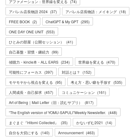
アファメーション：世界線を変える
(
74
)
アパレル店長物語 2024
(
37
)
アパレル店長物語：メイキング
(
18
)
FREE BOOK
(
2
)
ChatGPT & My GPT
(
295
)
ONE DAY ONE UNIT
(
553
)
ひとみの部屋（公開セッション）
(
41
)
自己基盤・習慣・継続力
(
99
)
傾聴力・kincle本・ALL EARS
(
234
)
世界線を変える
(
470
)
可能性にフォーカス
(
397
)
対話とは？
(
152
)
モヤモヤから視点を変える
(
95
)
考え方・思い癖を手放す
(
535
)
人間成長・自己探求
(
457
)
コミュニケーション
(
161
)
Art of Being｜Mail Letter（旧：読むサプリ）
(
817
)
“The English version of YOMU-SAPULI”Weekly Newsletter.
(
448
)
まぐまぐ『Hitomi Collected』
(
35
)
かないずむ2021
(
14
)
自分を大切にする
(
140
)
Announcement
(
463
)