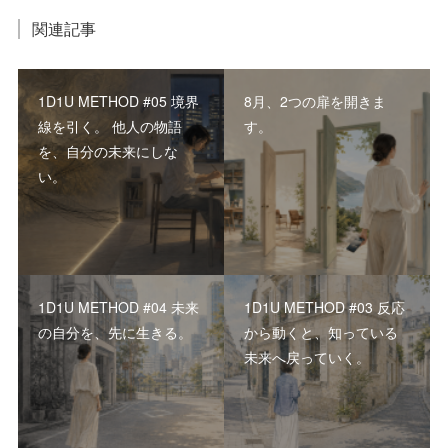
関連記事
1D1U METHOD #05 境界
8月、2つの扉を開きま
線を引く。 他人の物語
す。
を、自分の未来にしな
い。
1D1U METHOD #04 未来
1D1U METHOD #03 反応
の自分を、先に生きる。
から動くと、知っている
未来へ戻っていく。