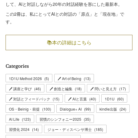
して、AIと対話しながら20年の対話経験を形にした最新本。
この2冊は、私にとってAIとの対話の「原点」と「現在地」で
す。
📚本の詳細はこちら
Categories
1D1U Method 2026
(
5
)
🖊 Art of Being
(
13
)
🖊 講座と学び
(
46
)
🖊 創造と編集
(
18
)
🖊 問いと見え方
(
17
)
🖊 対話とフィードバック
(
15
)
🖊 AIと言葉
(
40
)
1D1U
(
60
)
OS・Beinig・前提
(
100
)
Dialogue+ AI
(
99
)
kindle出版
(
24
)
AI Life
(
123
)
習慣のシンフォニー2025
(
35
)
習慣化 2024
(
14
)
ジョー・ディスペンサ博士
(
185
)