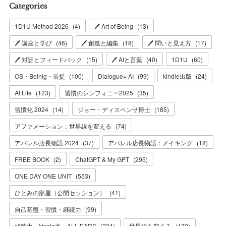
Categories
1D1U Method 2026
(
4
)
🖊 Art of Being
(
13
)
🖊 講座と学び
(
46
)
🖊 創造と編集
(
18
)
🖊 問いと見え方
(
17
)
🖊 対話とフィードバック
(
15
)
🖊 AIと言葉
(
40
)
1D1U
(
60
)
OS・Beinig・前提
(
100
)
Dialogue+ AI
(
99
)
kindle出版
(
24
)
AI Life
(
123
)
習慣のシンフォニー2025
(
35
)
習慣化 2024
(
14
)
ジョー・ディスペンサ博士
(
185
)
アファメーション：世界線を変える
(
74
)
アパレル店長物語 2024
(
37
)
アパレル店長物語：メイキング
(
18
)
FREE BOOK
(
2
)
ChatGPT & My GPT
(
295
)
ONE DAY ONE UNIT
(
553
)
ひとみの部屋（公開セッション）
(
41
)
自己基盤・習慣・継続力
(
99
)
傾聴力・kincle本・ALL EARS
(
234
)
世界線を変える
(
470
)