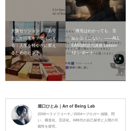
大阪セッション：「あり
「構造はわかっても、言
方」が現実をデザインす
葉が出てこない」――ALL
る：人生を軽やかに変え
EARS対話力講座 Lesson
るためのヒント
12 レポート
堀口ひとみ｜Art of Being Lab
2006〜ライフコーチ／2004〜ブロガー 傾聴、問
い、構造化、言語化。AI時代の自己探求と人間の可
能性を探究。