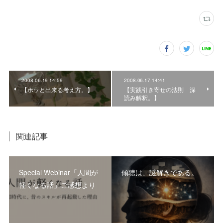
2008.06.19 14:59
2008.06.17 14:41
【ホッと出来る考え方。】
【実践引き寄せの法則 深
読み解釈。】
関連記事
Special Webinar「人間が
傾聴は、謎解きである。
軽くなる話」ご感想より