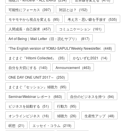
可能性にフォーカス
(
397
)
対話とは？
(
152
)
モヤモヤから視点を変える
(
95
)
考え方・思い癖を手放す
(
535
)
人間成長・自己探求
(
457
)
コミュニケーション
(
161
)
Art of Being｜Mail Letter（旧：読むサプリ）
(
817
)
“The English version of YOMU-SAPULI”Weekly Newsletter.
(
448
)
まぐまぐ『Hitomi Collected』
(
35
)
かないずむ2021
(
14
)
自分を大切にする
(
140
)
Announcement
(
463
)
ONE DAY ONE UNIT 2017～
(
250
)
まぐまぐ『セッション』傾聴力
(
95
)
Seminar/Webinar レポート
(
663
)
自分のビジネスを持つ
(
94
)
ビジネスを始動する
(
51
)
行動力
(
95
)
オンラインビジネス
(
16
)
傾聴力
(
26
)
生産性アップ
(
48
)
瞑想
(
21
)
エッセイ・コラム
(
219
)