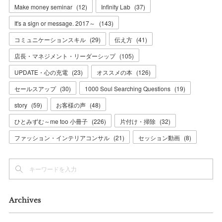
Make money seminar
(
12
)
Infinity Lab
(
37
)
It's a sign or message. 2017～
(
143
)
コミュニケーションスキル
(
29
)
伝え方
(
41
)
店長・マネジメント・リーダーシップ
(
105
)
UPDATE・心の充電
(
23
)
オススメの本
(
126
)
セールスアップ
(
30
)
1000 Soul Searching Questions
(
19
)
story
(
59
)
お客様の声
(
48
)
ひとみずむ～me too 小冊子
(
226
)
片付け・掃除
(
32
)
ファッション・インテリアコンサル
(
21
)
セッション動画
(
8
)
Archives