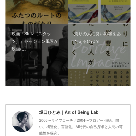
映画『Stutz（スタッ
周りの人に良い影響をあ
ツ）』セッション風景が
たえるには？
映画に。
堀口ひとみ｜Art of Being Lab
2006〜ライフコーチ／2004〜ブロガー 傾聴、問
い、構造化、言語化。AI時代の自己探求と人間の可
能性を探究。