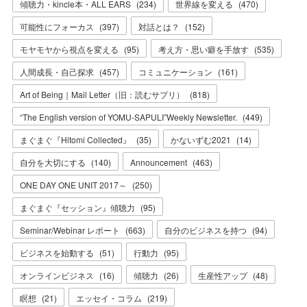
傾聴力・kincle本・ALL EARS
(
234
)
世界線を変える
(
470
)
可能性にフォーカス
(
397
)
対話とは？
(
152
)
モヤモヤから視点を変える
(
95
)
考え方・思い癖を手放す
(
535
)
人間成長・自己探求
(
457
)
コミュニケーション
(
161
)
Art of Being｜Mail Letter（旧：読むサプリ）
(
818
)
“The English version of YOMU-SAPULI”Weekly Newsletter.
(
449
)
まぐまぐ『Hitomi Collected』
(
35
)
かないずむ2021
(
14
)
自分を大切にする
(
140
)
Announcement
(
463
)
ONE DAY ONE UNIT 2017～
(
250
)
まぐまぐ『セッション』傾聴力
(
95
)
Seminar/Webinar レポート
(
663
)
自分のビジネスを持つ
(
94
)
ビジネスを始動する
(
51
)
行動力
(
95
)
オンラインビジネス
(
16
)
傾聴力
(
26
)
生産性アップ
(
48
)
瞑想
(
21
)
エッセイ・コラム
(
219
)