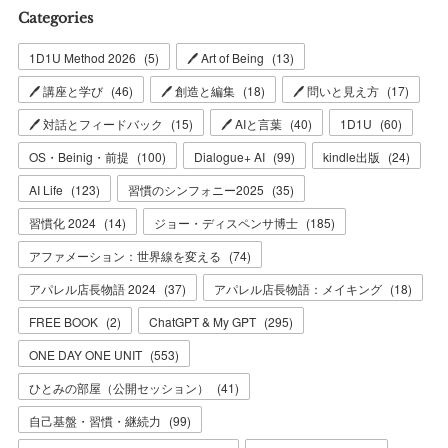
Categories
1D1U Method 2026
(
5
)
🖊 Art of Being
(
13
)
🖊 講座と学び
(
46
)
🖊 創造と編集
(
18
)
🖊 問いと見え方
(
17
)
🖊 対話とフィードバック
(
15
)
🖊 AIと言葉
(
40
)
1D1U
(
60
)
OS・Beinig・前提
(
100
)
Dialogue+ AI
(
99
)
kindle出版
(
24
)
AI Life
(
123
)
習慣のシンフォニー2025
(
35
)
習慣化 2024
(
14
)
ジョー・ディスペンサ博士
(
185
)
アファメーション：世界線を変える
(
74
)
アパレル店長物語 2024
(
37
)
アパレル店長物語：メイキング
(
18
)
FREE BOOK
(
2
)
ChatGPT & My GPT
(
295
)
ONE DAY ONE UNIT
(
553
)
ひとみの部屋（公開セッション）
(
41
)
自己基盤・習慣・継続力
(
99
)