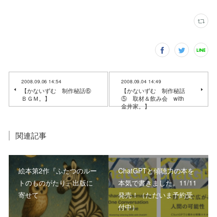
2008.09.06 14:54
2008.09.04 14:49
【かないずむ 制作秘話⑥
【かないずむ 制作秘話
ＢＧＭ。】
⑤ 取材＆飲み会 with
金井家。】
関連記事
絵本第2作『ふたつのルー
ChatGPTと傾聴力の本を
トのものがたり』出版に
本気で書きました。11/11
寄せて
発売！（ただいま予約受
付中）