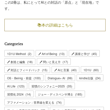
この2冊は、私にとってAIとの対話の「原点」と「現在地」で
す。
📚本の詳細はこちら
Categories
1D1U Method
(
2
)
🖊 Art of Being
(
13
)
🖊 講座と学び
(
45
)
🖊 創造と編集
(
18
)
🖊 問いと見え方
(
17
)
🖊 対話とフィードバック
(
15
)
🖊 AIと言葉
(
40
)
1D1U
(
60
)
OS・Beinig・前提
(
100
)
Dialogue+ AI
(
99
)
kindle出版
(
24
)
AI Life
(
123
)
習慣のシンフォニー2025
(
35
)
習慣化 2024
(
14
)
ジョー・ディスペンサ博士
(
185
)
アファメーション：世界線を変える
(
74
)