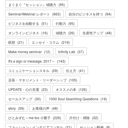
まぐまぐ『セッション』傾聴力
(
95
)
Seminar/Webinar レポート
(
663
)
自分のビジネスを持つ
(
94
)
ビジネスを始動する
(
51
)
行動力
(
95
)
オンラインビジネス
(
16
)
傾聴力
(
26
)
生産性アップ
(
48
)
瞑想
(
21
)
エッセイ・コラム
(
219
)
Make money seminar
(
12
)
Infinity Lab
(
37
)
It's a sign or message. 2017～
(
143
)
コミュニケーションスキル
(
29
)
伝え方
(
41
)
店長・マネジメント・リーダーシップ
(
105
)
UPDATE・心の充電
(
23
)
オススメの本
(
126
)
セールスアップ
(
30
)
1000 Soul Searching Questions
(
19
)
story
(
59
)
お客様の声
(
48
)
ひとみずむ～me too 小冊子
(
226
)
片付け・掃除
(
32
)
ファッション・インテリアコンサル
(
21
)
セッション動画
(
8
)