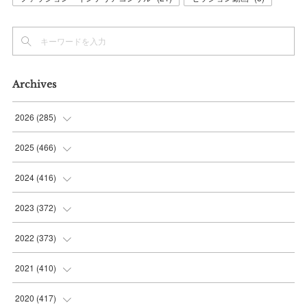
Archives
2026
(
285
)
(
6
)
2025
(
466
)
(
36
)
(
56
)
2024
(
416
)
(
37
)
(
37
)
(
38
)
2023
(
372
)
(
42
)
(
35
)
(
39
)
(
31
)
2022
(
373
)
(
36
)
(
36
)
(
38
)
(
30
)
(
31
)
2021
(
410
)
(
34
)
(
36
)
(
36
)
(
30
)
(
33
)
(
32
)
2020
(
417
)