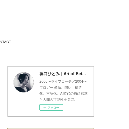
NTACT
堀口ひとみ｜Art of Being Lab
2006〜ライフコーチ／2004〜
ブロガー 傾聴、問い、構造
化、言語化。AI時代の自己探求
と人間の可能性を探究。
フォロー