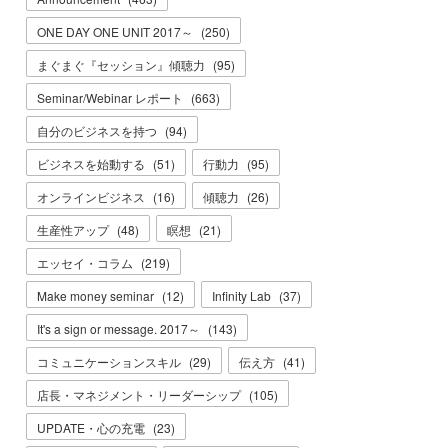
ONE DAY ONE UNIT 2017～
(
250
)
まぐまぐ『セッション』傾聴力
(
95
)
Seminar/Webinar レポート
(
663
)
自分のビジネスを持つ
(
94
)
ビジネスを始動する
(
51
)
行動力
(
95
)
オンラインビジネス
(
16
)
傾聴力
(
26
)
生産性アップ
(
48
)
瞑想
(
21
)
エッセイ・コラム
(
219
)
Make money seminar
(
12
)
Infinity Lab
(
37
)
It's a sign or message. 2017～
(
143
)
コミュニケーションスキル
(
29
)
伝え方
(
41
)
店長・マネジメント・リーダーシップ
(
105
)
UPDATE・心の充電
(
23
)