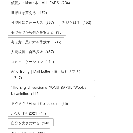
傾聴力・kincle本・ALL EARS
(
234
)
世界線を変える
(
470
)
可能性にフォーカス
(
397
)
対話とは？
(
152
)
モヤモヤから視点を変える
(
95
)
考え方・思い癖を手放す
(
535
)
人間成長・自己探求
(
457
)
コミュニケーション
(
161
)
Art of Being｜Mail Letter（旧：読むサプリ）
(
817
)
“The English version of YOMU-SAPULI”Weekly
Newsletter.
(
448
)
まぐまぐ『Hitomi Collected』
(
35
)
かないずむ2021
(
14
)
自分を大切にする
(
140
)
Announcement
(
463
)