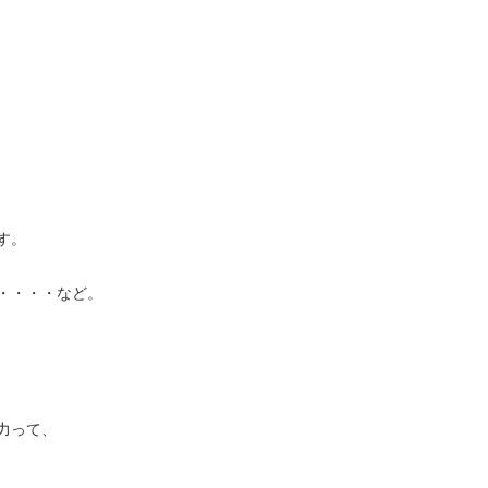
す。
・・・・など。
力って、