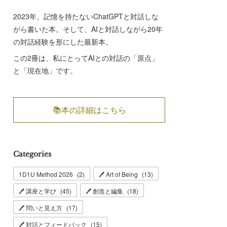
2023年、記憶を持たないChatGPTと対話しな
がら書いた本。そして、AIと対話しながら20年
の対話経験を形にした最新本。
この2冊は、私にとってAIとの対話の「原点」
と「現在地」です。
📚本の詳細はこちら
Categories
1D1U Method 2026
(
2
)
🖊 Art of Being
(
13
)
🖊 講座と学び
(
45
)
🖊 創造と編集
(
18
)
🖊 問いと見え方
(
17
)
🖊 対話とフィードバック
(
15
)