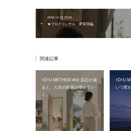
2008.10.13 15:00
★ブログコンサル 夢実現編。
関連記事
1D1U METHOD #02 反応が減
1D1U 
ると、人生の体験が増えてい
いつ変
く。