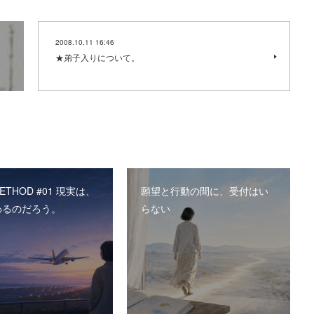
2008.10.11 16:46
★弟子入りについて。
METHOD #01 現実は、
願望と行動の間に、受付はい
わるのだろう。
らない