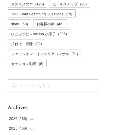
オススメの本
(
126
)
セールスアップ
(
30
)
1000 Soul Searching Questions
(
19
)
story
(
59
)
お客様の声
(
48
)
ひとみずむ～me too 小冊子
(
226
)
片付け・掃除
(
32
)
ファッション・インテリアコンサル
(
21
)
セッション動画
(
8
)
Archives
2026
(
285
)
2025
(
466
(
6
)
)