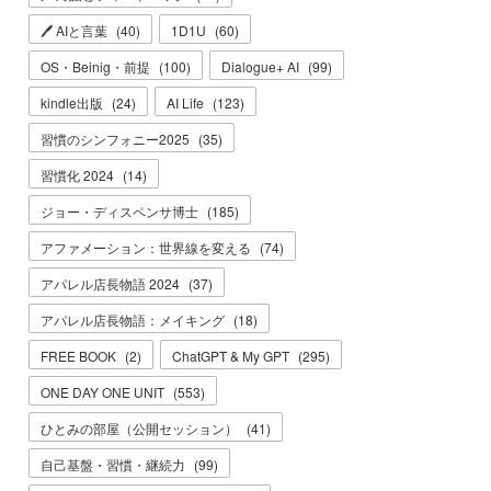
🖊 AIと言葉
(
40
)
1D1U
(
60
)
OS・Beinig・前提
(
100
)
Dialogue+ AI
(
99
)
kindle出版
(
24
)
AI Life
(
123
)
習慣のシンフォニー2025
(
35
)
習慣化 2024
(
14
)
ジョー・ディスペンサ博士
(
185
)
アファメーション：世界線を変える
(
74
)
アパレル店長物語 2024
(
37
)
アパレル店長物語：メイキング
(
18
)
FREE BOOK
(
2
)
ChatGPT & My GPT
(
295
)
ONE DAY ONE UNIT
(
553
)
ひとみの部屋（公開セッション）
(
41
)
自己基盤・習慣・継続力
(
99
)