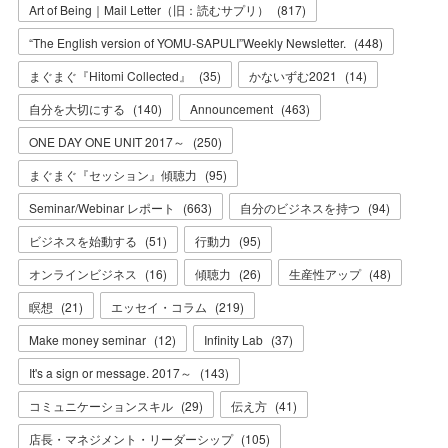
Art of Being｜Mail Letter（旧：読むサプリ）
(
817
)
“The English version of YOMU-SAPULI”Weekly Newsletter.
(
448
)
まぐまぐ『Hitomi Collected』
(
35
)
かないずむ2021
(
14
)
自分を大切にする
(
140
)
Announcement
(
463
)
ONE DAY ONE UNIT 2017～
(
250
)
まぐまぐ『セッション』傾聴力
(
95
)
Seminar/Webinar レポート
(
663
)
自分のビジネスを持つ
(
94
)
ビジネスを始動する
(
51
)
行動力
(
95
)
オンラインビジネス
(
16
)
傾聴力
(
26
)
生産性アップ
(
48
)
瞑想
(
21
)
エッセイ・コラム
(
219
)
Make money seminar
(
12
)
Infinity Lab
(
37
)
It's a sign or message. 2017～
(
143
)
コミュニケーションスキル
(
29
)
伝え方
(
41
)
店長・マネジメント・リーダーシップ
(
105
)