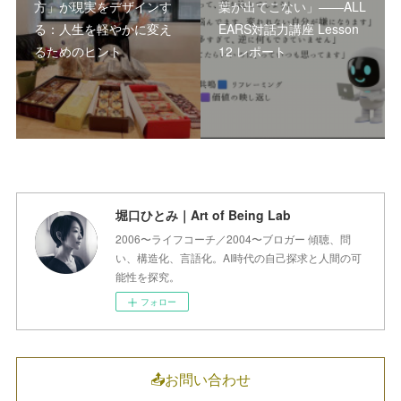
方」が現実をデザインす
葉が出てこない」――ALL
る：人生を軽やかに変え
EARS対話力講座 Lesson
るためのヒント
12 レポート
堀口ひとみ｜Art of Being Lab
2006〜ライフコーチ／2004〜ブロガー 傾聴、問
い、構造化、言語化。AI時代の自己探求と人間の可
能性を探究。
フォロー
📤お問い合わせ