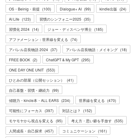
OS・Beinig・前提
(
100
)
Dialogue+ AI
(
99
)
kindle出版
(
24
)
AI Life
(
123
)
習慣のシンフォニー2025
(
35
)
習慣化 2024
(
14
)
ジョー・ディスペンサ博士
(
185
)
アファメーション：世界線を変える
(
74
)
アパレル店長物語 2024
(
37
)
アパレル店長物語：メイキング
(
18
)
FREE BOOK
(
2
)
ChatGPT & My GPT
(
295
)
ONE DAY ONE UNIT
(
553
)
ひとみの部屋（公開セッション）
(
41
)
自己基盤・習慣・継続力
(
99
)
傾聴力・kincle本・ALL EARS
(
234
)
世界線を変える
(
470
)
可能性にフォーカス
(
397
)
対話とは？
(
152
)
モヤモヤから視点を変える
(
95
)
考え方・思い癖を手放す
(
535
)
人間成長・自己探求
(
457
)
コミュニケーション
(
161
)