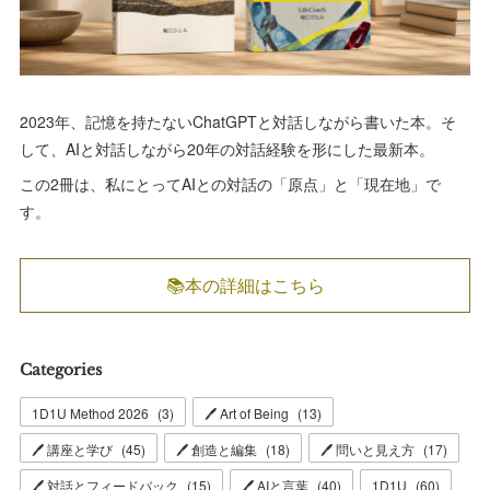
2023年、記憶を持たないChatGPTと対話しながら書いた本。そ
して、AIと対話しながら20年の対話経験を形にした最新本。
この2冊は、私にとってAIとの対話の「原点」と「現在地」で
す。
📚本の詳細はこちら
Categories
1D1U Method 2026
(
3
)
🖊 Art of Being
(
13
)
🖊 講座と学び
(
45
)
🖊 創造と編集
(
18
)
🖊 問いと見え方
(
17
)
🖊 対話とフィードバック
(
15
)
🖊 AIと言葉
(
40
)
1D1U
(
60
)