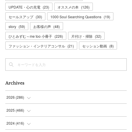
UPDATE・心の充電
(
23
)
オススメの本
(
126
)
セールスアップ
(
30
)
1000 Soul Searching Questions
(
19
)
story
(
59
)
お客様の声
(
48
)
ひとみずむ～me too 小冊子
(
226
)
片付け・掃除
(
32
)
ファッション・インテリアコンサル
(
21
)
セッション動画
(
8
)
Archives
2026
(
286
)
(
7
)
2025
(
466
)
(
36
)
(
56
)
2024
(
416
)