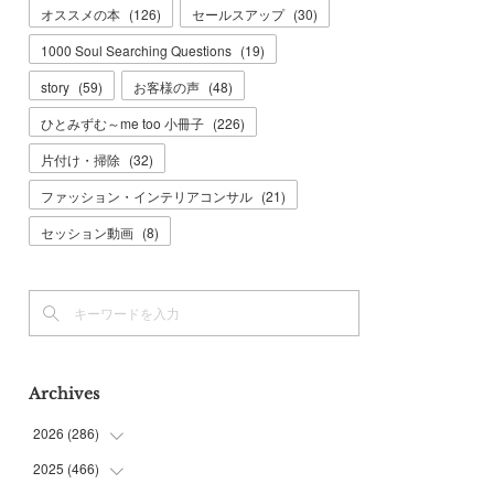
オススメの本
(
126
)
セールスアップ
(
30
)
1000 Soul Searching Questions
(
19
)
story
(
59
)
お客様の声
(
48
)
ひとみずむ～me too 小冊子
(
226
)
片付け・掃除
(
32
)
ファッション・インテリアコンサル
(
21
)
セッション動画
(
8
)
Archives
2026
(
286
)
2025
(
466
(
7
)
)