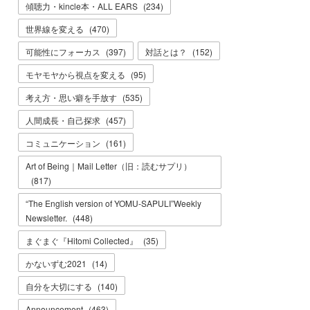
傾聴力・kincle本・ALL EARS
(
234
)
世界線を変える
(
470
)
可能性にフォーカス
(
397
)
対話とは？
(
152
)
モヤモヤから視点を変える
(
95
)
考え方・思い癖を手放す
(
535
)
人間成長・自己探求
(
457
)
コミュニケーション
(
161
)
Art of Being｜Mail Letter（旧：読むサプリ）
(
817
)
“The English version of YOMU-SAPULI”Weekly
Newsletter.
(
448
)
まぐまぐ『Hitomi Collected』
(
35
)
かないずむ2021
(
14
)
自分を大切にする
(
140
)
Announcement
(
463
)