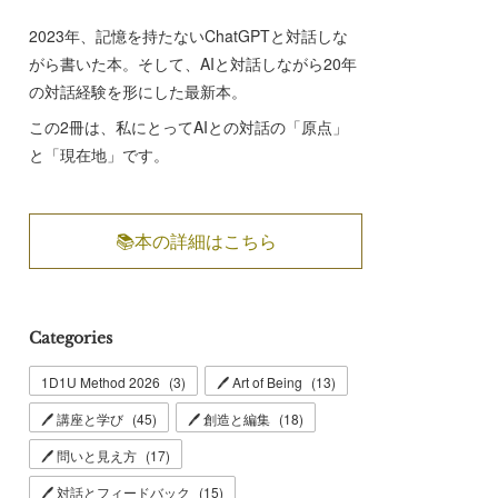
2023年、記憶を持たないChatGPTと対話しな
がら書いた本。そして、AIと対話しながら20年
の対話経験を形にした最新本。
この2冊は、私にとってAIとの対話の「原点」
と「現在地」です。
📚本の詳細はこちら
Categories
1D1U Method 2026
(
3
)
🖊 Art of Being
(
13
)
🖊 講座と学び
(
45
)
🖊 創造と編集
(
18
)
🖊 問いと見え方
(
17
)
🖊 対話とフィードバック
(
15
)