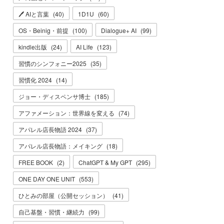
🖊 AIと言葉
(
40
)
1D1U
(
60
)
OS・Beinig・前提
(
100
)
Dialogue+ AI
(
99
)
kindle出版
(
24
)
AI Life
(
123
)
習慣のシンフォニー2025
(
35
)
習慣化 2024
(
14
)
ジョー・ディスペンサ博士
(
185
)
アファメーション：世界線を変える
(
74
)
アパレル店長物語 2024
(
37
)
アパレル店長物語：メイキング
(
18
)
FREE BOOK
(
2
)
ChatGPT & My GPT
(
295
)
ONE DAY ONE UNIT
(
553
)
ひとみの部屋（公開セッション）
(
41
)
自己基盤・習慣・継続力
(
99
)