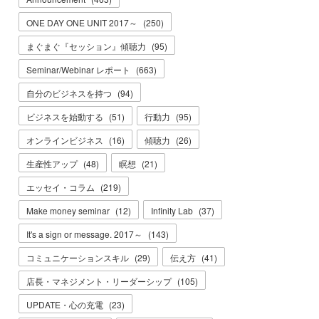
ONE DAY ONE UNIT 2017～
(
250
)
まぐまぐ『セッション』傾聴力
(
95
)
Seminar/Webinar レポート
(
663
)
自分のビジネスを持つ
(
94
)
ビジネスを始動する
(
51
)
行動力
(
95
)
オンラインビジネス
(
16
)
傾聴力
(
26
)
生産性アップ
(
48
)
瞑想
(
21
)
エッセイ・コラム
(
219
)
Make money seminar
(
12
)
Infinity Lab
(
37
)
It's a sign or message. 2017～
(
143
)
コミュニケーションスキル
(
29
)
伝え方
(
41
)
店長・マネジメント・リーダーシップ
(
105
)
UPDATE・心の充電
(
23
)