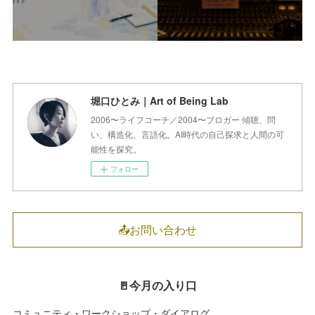
堀口ひとみ｜Art of Being Lab
2006〜ライフコーチ／2004〜ブロガー 傾聴、問
い、構造化、言語化。AI時代の自己探求と人間の可
能性を探究。
フォロー
📤お問い合わせ
🚪今月の入り口
コミュニティ・ワークショップ・ダイアログ