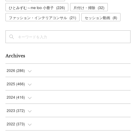
ひとみずむ～me too 小冊子
(
226
)
片付け・掃除
(
32
)
ファッション・インテリアコンサル
(
21
)
セッション動画
(
8
)
Archives
2026
(
286
)
(
7
)
2025
(
466
)
(
36
)
(
56
)
2024
(
416
)
(
37
)
(
37
)
(
38
)
2023
(
372
)
(
42
)
(
35
)
(
39
)
(
31
)
2022
(
373
)
(
36
)
(
36
)
(
38
)