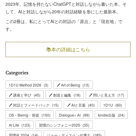
2023年、記憶を持たないChatGPTと対話しながら書いた本。そ
して、AIと対話しながら20年の対話経験を形にした最新本。
この2冊は、私にとってAIとの対話の「原点」と「現在地」で
す。
📚本の詳細はこちら
Categories
1D1U Method 2026
(
3
)
🖊 Art of Being
(
13
)
🖊 講座と学び
(
45
)
🖊 創造と編集
(
18
)
🖊 問いと見え方
(
17
)
🖊 対話とフィードバック
(
15
)
🖊 AIと言葉
(
40
)
1D1U
(
60
)
OS・Beinig・前提
(
100
)
Dialogue+ AI
(
99
)
kindle出版
(
24
)
AI Life
(
123
)
習慣のシンフォニー2025
(
35
)
習慣化 2024
(
14
)
ジョー・ディスペンサ博士
(
185
)