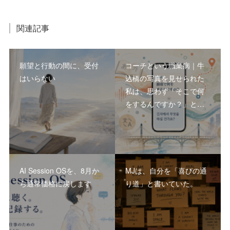
関連記事
願望と行動の間に、受付
コーチという職業病｜牛
はいらない
込橋の写真を見せられた
私は、思わず「そこで何
をするんですか？」と…
AI Session OSを、8月か
MJは、自分を「喜びの通
ら通常価格に戻します
り道」と書いていた。