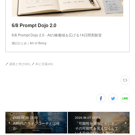
6/8 Prompt Dojo 2.0
6/8 Prompt Dojo 2.0 - AIの稼働域を広げる14日間実験室
堀口ひとみ｜Art of Being
🖊 講座と学び
(
45
)
🖊 AIと言葉
(
40
)
2026.06.02 22:00
2026.06.01 22:00
AI時代のライフコーチとは何
「可能性を見ること」と。
か
その可能性を見えなくして
いる自分のOSにも気づく…