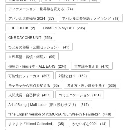
アファメーション：世界線を変える
(
74
)
アパレル店長物語 2024
(
37
)
アパレル店長物語：メイキング
(
18
)
FREE BOOK
(
2
)
ChatGPT & My GPT
(
295
)
ONE DAY ONE UNIT
(
553
)
ひとみの部屋（公開セッション）
(
41
)
自己基盤・習慣・継続力
(
99
)
傾聴力・kincle本・ALL EARS
(
234
)
世界線を変える
(
470
)
可能性にフォーカス
(
397
)
対話とは？
(
152
)
モヤモヤから視点を変える
(
95
)
考え方・思い癖を手放す
(
535
)
人間成長・自己探求
(
457
)
コミュニケーション
(
161
)
Art of Being｜Mail Letter（旧：読むサプリ）
(
817
)
“The English version of YOMU-SAPULI”Weekly Newsletter.
(
448
)
まぐまぐ『Hitomi Collected』
(
35
)
かないずむ2021
(
14
)