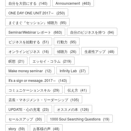
自分を大切にする
(
140
)
Announcement
(
463
)
ONE DAY ONE UNIT 2017～
(
250
)
まぐまぐ『セッション』傾聴力
(
95
)
Seminar/Webinar レポート
(
663
)
自分のビジネスを持つ
(
94
)
ビジネスを始動する
(
51
)
行動力
(
95
)
オンラインビジネス
(
16
)
傾聴力
(
26
)
生産性アップ
(
48
)
瞑想
(
21
)
エッセイ・コラム
(
219
)
Make money seminar
(
12
)
Infinity Lab
(
37
)
It's a sign or message. 2017～
(
143
)
コミュニケーションスキル
(
29
)
伝え方
(
41
)
店長・マネジメント・リーダーシップ
(
105
)
UPDATE・心の充電
(
23
)
オススメの本
(
126
)
セールスアップ
(
30
)
1000 Soul Searching Questions
(
19
)
story
(
59
)
お客様の声
(
48
)