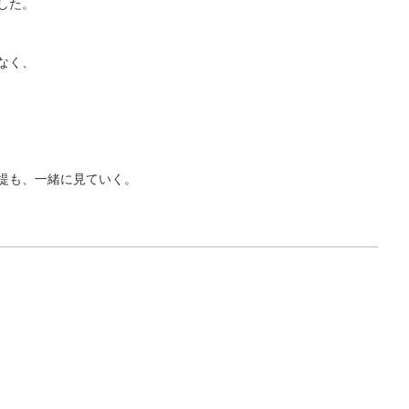
した。
なく、
提も、一緒に見ていく。