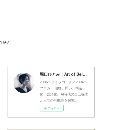
NTACT
堀口ひとみ｜Art of Being Lab
2006〜ライフコーチ／2004〜
ブロガー 傾聴、問い、構造
化、言語化。AI時代の自己探求
と人間の可能性を探究。
フォロー