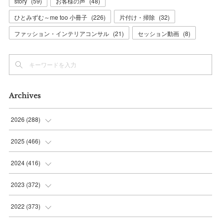
story
(
59
)
お客様の声
(
48
)
ひとみずむ～me too 小冊子
(
226
)
片付け・掃除
(
32
)
ファッション・インテリアコンサル
(
21
)
セッション動画
(
8
)
Archives
2026
(
288
)
(
9
)
2025
(
466
)
(
36
)
(
56
)
2024
(
416
)
(
37
)
(
37
)
(
38
)
2023
(
372
)
(
42
)
(
35
)
(
39
)
(
31
)
2022
(
373
)