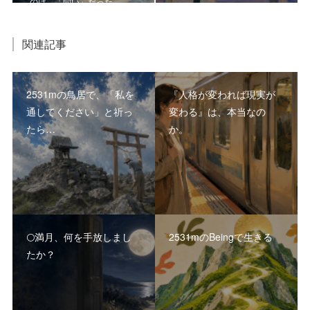
のは、「問い」だった。
関連記事
2531mの鳥居で、「私を
『人格が変われば現実が
通してください」と祈っ
変わる』は、本当なの
たら…
か。
🌕満月、何を手放しまし
2531mのBeingで生きる
たか？