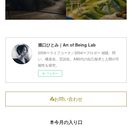
堀口ひとみ｜Art of Being Lab
2006〜ライフコーチ／2004〜ブロガー 傾聴、問
い、構造化、言語化。AI時代の自己探求と人間の可
能性を探究。
フォロー
📤お問い合わせ
🚪今月の入り口