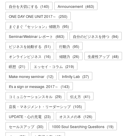
自分を大切にする
(
140
)
Announcement
(
463
)
ONE DAY ONE UNIT 2017～
(
250
)
まぐまぐ『セッション』傾聴力
(
95
)
Seminar/Webinar レポート
(
663
)
自分のビジネスを持つ
(
94
)
ビジネスを始動する
(
51
)
行動力
(
95
)
オンラインビジネス
(
16
)
傾聴力
(
26
)
生産性アップ
(
48
)
瞑想
(
21
)
エッセイ・コラム
(
219
)
Make money seminar
(
12
)
Infinity Lab
(
37
)
It's a sign or message. 2017～
(
143
)
コミュニケーションスキル
(
29
)
伝え方
(
41
)
店長・マネジメント・リーダーシップ
(
105
)
UPDATE・心の充電
(
23
)
オススメの本
(
126
)
セールスアップ
(
30
)
1000 Soul Searching Questions
(
19
)