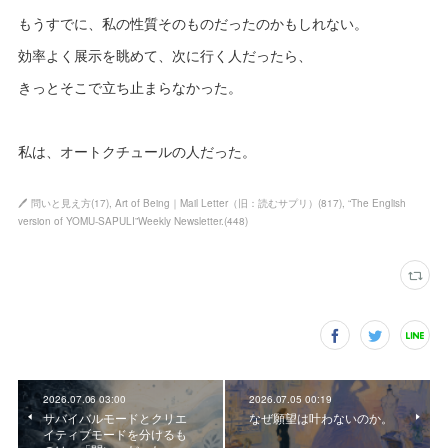
もうすでに、私の性質そのものだったのかもしれない。
効率よく展示を眺めて、次に行く人だったら、
きっとそこで立ち止まらなかった。
私は、オートクチュールの人だった。
🖊 問いと見え方
(
17
)
Art of Being｜Mail Letter（旧：読むサプリ）
(
817
)
“The English
version of YOMU-SAPULI”Weekly Newsletter.
(
448
)
2026.07.06 03:00
2026.07.05 00:19
サバイバルモードとクリエ
なぜ願望は叶わないのか。
イティブモードを分けるも