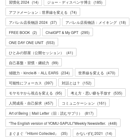
習慣化 2024
(
14
)
ジョー・ディスペンサ博士
(
185
)
アファメーション：世界線を変える
(
74
)
アパレル店長物語 2024
(
37
)
アパレル店長物語：メイキング
(
18
)
FREE BOOK
(
2
)
ChatGPT & My GPT
(
295
)
ONE DAY ONE UNIT
(
553
)
ひとみの部屋（公開セッション）
(
41
)
自己基盤・習慣・継続力
(
99
)
傾聴力・kincle本・ALL EARS
(
234
)
世界線を変える
(
470
)
可能性にフォーカス
(
397
)
対話とは？
(
152
)
モヤモヤから視点を変える
(
95
)
考え方・思い癖を手放す
(
535
)
人間成長・自己探求
(
457
)
コミュニケーション
(
161
)
Art of Being｜Mail Letter（旧：読むサプリ）
(
817
)
“The English version of YOMU-SAPULI”Weekly Newsletter.
(
448
)
まぐまぐ『Hitomi Collected』
(
35
)
かないずむ2021
(
14
)