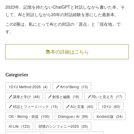
2023年、記憶を持たないChatGPTと対話しながら書いた本。そ
して、AIと対話しながら20年の対話経験を形にした最新本。
この2冊は、私にとってAIとの対話の「原点」と「現在地」で
す。
📚本の詳細はこちら
Categories
1D1U Method 2026
(
4
)
🖊 Art of Being
(
13
)
🖊 講座と学び
(
46
)
🖊 創造と編集
(
18
)
🖊 問いと見え方
(
17
)
🖊 対話とフィードバック
(
15
)
🖊 AIと言葉
(
40
)
1D1U
(
60
)
OS・Beinig・前提
(
100
)
Dialogue+ AI
(
99
)
kindle出版
(
24
)
AI Life
(
123
)
習慣のシンフォニー2025
(
35
)