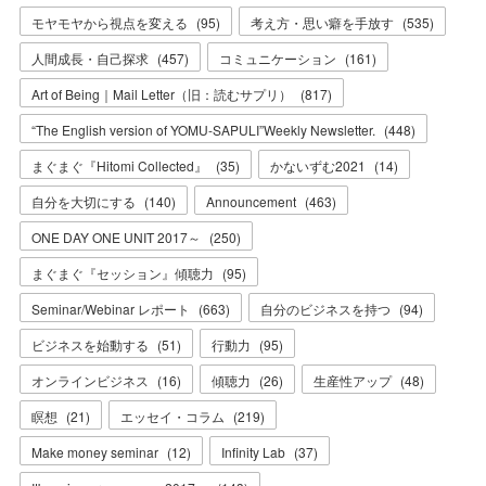
モヤモヤから視点を変える
(
95
)
考え方・思い癖を手放す
(
535
)
人間成長・自己探求
(
457
)
コミュニケーション
(
161
)
Art of Being｜Mail Letter（旧：読むサプリ）
(
817
)
“The English version of YOMU-SAPULI”Weekly Newsletter.
(
448
)
まぐまぐ『Hitomi Collected』
(
35
)
かないずむ2021
(
14
)
自分を大切にする
(
140
)
Announcement
(
463
)
ONE DAY ONE UNIT 2017～
(
250
)
まぐまぐ『セッション』傾聴力
(
95
)
Seminar/Webinar レポート
(
663
)
自分のビジネスを持つ
(
94
)
ビジネスを始動する
(
51
)
行動力
(
95
)
オンラインビジネス
(
16
)
傾聴力
(
26
)
生産性アップ
(
48
)
瞑想
(
21
)
エッセイ・コラム
(
219
)
Make money seminar
(
12
)
Infinity Lab
(
37
)