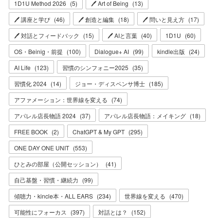
1D1U Method 2026
(
5
)
🖊 Art of Being
(
13
)
🖊 講座と学び
(
46
)
🖊 創造と編集
(
18
)
🖊 問いと見え方
(
17
)
🖊 対話とフィードバック
(
15
)
🖊 AIと言葉
(
40
)
1D1U
(
60
)
OS・Beinig・前提
(
100
)
Dialogue+ AI
(
99
)
kindle出版
(
24
)
AI Life
(
123
)
習慣のシンフォニー2025
(
35
)
習慣化 2024
(
14
)
ジョー・ディスペンサ博士
(
185
)
アファメーション：世界線を変える
(
74
)
アパレル店長物語 2024
(
37
)
アパレル店長物語：メイキング
(
18
)
FREE BOOK
(
2
)
ChatGPT & My GPT
(
295
)
ONE DAY ONE UNIT
(
553
)
ひとみの部屋（公開セッション）
(
41
)
自己基盤・習慣・継続力
(
99
)
傾聴力・kincle本・ALL EARS
(
234
)
世界線を変える
(
470
)
可能性にフォーカス
(
397
)
対話とは？
(
152
)