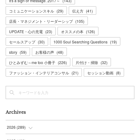
It's a sign or message. 2017～
(
143
)
コミュニケーションスキル
(
29
)
伝え方
(
41
)
店長・マネジメント・リーダーシップ
(
105
)
UPDATE・心の充電
(
23
)
オススメの本
(
126
)
セールスアップ
(
30
)
1000 Soul Searching Questions
(
19
)
story
(
59
)
お客様の声
(
48
)
ひとみずむ～me too 小冊子
(
226
)
片付け・掃除
(
32
)
ファッション・インテリアコンサル
(
21
)
セッション動画
(
8
)
Archives
2026
(
289
)