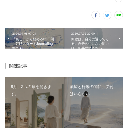
2026.07.08 07:03
2026.07.06 22:00
「ある」から始める21日間
傾聴は、自分に返ってく
｜7/13スタートJournaling
る。自分の中にない問い
with AI
は、相手にできない
関連記事
8月、2つの扉を開きま
願望と行動の間に、受付
す。
はいらない