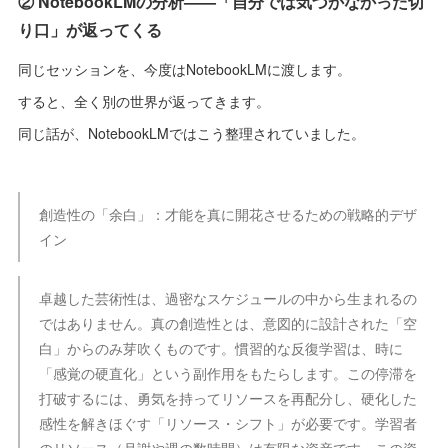
② NotebookLMの分析——「自分では気づかなかった切
り口」が返ってくる
同じセッションを、今度はNotebookLMに渡します。
すると、全く別の世界が返ってきます。
同じ話が、NotebookLMではこう整理されていました。
創造性の「余白」：才能を真に開花させるための戦略的デザ
イン
卓越した芸術性は、過密なスケジュールの中から生まれるの
ではありません。真の創造性とは、意図的に設計された「空
白」からのみ芽吹くものです。慣習的な反復学習は、時に
「感覚の硬直化」という副作用をもたらします。この停滞を
打破するには、勇気を持ってリソースを再配分し、硬化した
感性を解きほぐす「リソース・シフト」が必要です。学習者