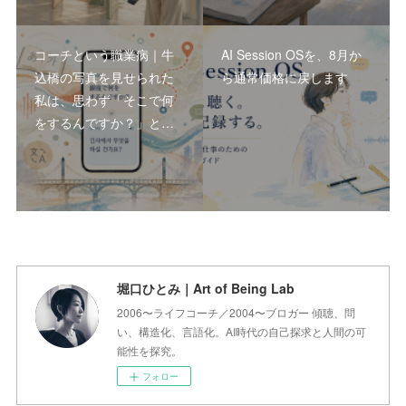
コーチという職業病｜牛
AI Session OSを、8月か
込橋の写真を見せられた
ら通常価格に戻します
私は、思わず「そこで何
をするんですか？」と…
堀口ひとみ｜Art of Being Lab
2006〜ライフコーチ／2004〜ブロガー 傾聴、問
い、構造化、言語化。AI時代の自己探求と人間の可
能性を探究。
フォロー