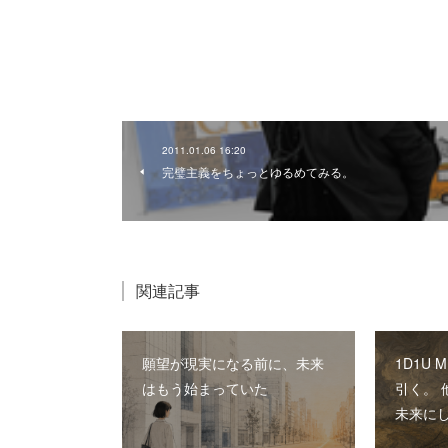
2011.01.06 16:20
完璧主義をちょっとゆるめてみる。
関連記事
願望が現実になる前に、未来
1D1U 
はもう始まっていた
引く。
未来に