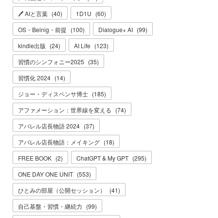
🖊 AIと言葉
(
40
)
1D1U
(
60
)
OS・Beinig・前提
(
100
)
Dialogue+ AI
(
99
)
kindle出版
(
24
)
AI Life
(
123
)
習慣のシンフォニー2025
(
35
)
習慣化 2024
(
14
)
ジョー・ディスペンサ博士
(
185
)
アファメーション：世界線を変える
(
74
)
アパレル店長物語 2024
(
37
)
アパレル店長物語：メイキング
(
18
)
FREE BOOK
(
2
)
ChatGPT & My GPT
(
295
)
ONE DAY ONE UNIT
(
553
)
ひとみの部屋（公開セッション）
(
41
)
自己基盤・習慣・継続力
(
99
)