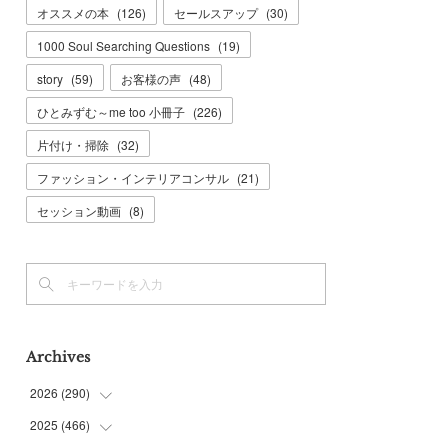
オススメの本
(
126
)
セールスアップ
(
30
)
1000 Soul Searching Questions
(
19
)
story
(
59
)
お客様の声
(
48
)
ひとみずむ～me too 小冊子
(
226
)
片付け・掃除
(
32
)
ファッション・インテリアコンサル
(
21
)
セッション動画
(
8
)
Archives
2026
(
290
)
2025
(
466
(
11
)
)