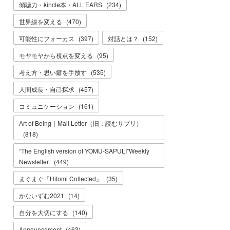
傾聴力・kincle本・ALL EARS
(
234
)
世界線を変える
(
470
)
可能性にフォーカス
(
397
)
対話とは？
(
152
)
モヤモヤから視点を変える
(
95
)
考え方・思い癖を手放す
(
535
)
人間成長・自己探求
(
457
)
コミュニケーション
(
161
)
Art of Being｜Mail Letter（旧：読むサプリ）
(
818
)
“The English version of YOMU-SAPULI”Weekly
Newsletter.
(
449
)
まぐまぐ『Hitomi Collected』
(
35
)
かないずむ2021
(
14
)
自分を大切にする
(
140
)
Announcement
(
463
)