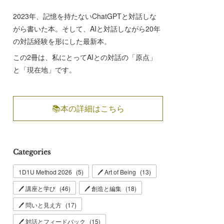
2023年、記憶を持たないChatGPTと対話しな
がら書いた本。そして、AIと対話しながら20年
の対話経験を形にした最新本。
この2冊は、私にとってAIとの対話の「原点」
と「現在地」です。
📚本の詳細はこちら
Categories
1D1U Method 2026
(
5
)
🖊 Art of Being
(
13
)
🖊 講座と学び
(
46
)
🖊 創造と編集
(
18
)
🖊 問いと見え方
(
17
)
🖊 対話とフィードバック
(
15
)