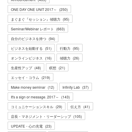
ONE DAY ONE UNIT 2017～
(
250
)
まぐまぐ『セッション』傾聴力
(
95
)
Seminar/Webinar レポート
(
663
)
自分のビジネスを持つ
(
94
)
ビジネスを始動する
(
51
)
行動力
(
95
)
オンラインビジネス
(
16
)
傾聴力
(
26
)
生産性アップ
(
48
)
瞑想
(
21
)
エッセイ・コラム
(
219
)
Make money seminar
(
12
)
Infinity Lab
(
37
)
It's a sign or message. 2017～
(
143
)
コミュニケーションスキル
(
29
)
伝え方
(
41
)
店長・マネジメント・リーダーシップ
(
105
)
UPDATE・心の充電
(
23
)