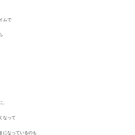
イムで
ら
に、
くなって
まになっているのも