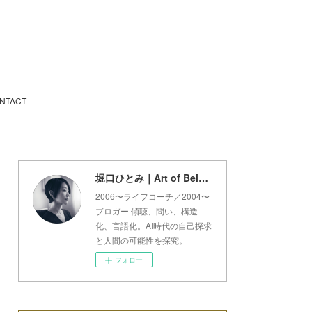
NTACT
堀口ひとみ｜Art of Being Lab
2006〜ライフコーチ／2004〜
ブロガー 傾聴、問い、構造
化、言語化。AI時代の自己探求
と人間の可能性を探究。
フォロー