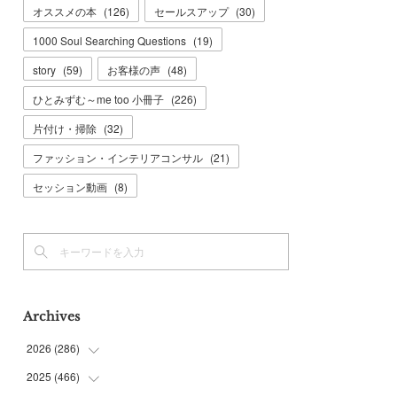
オススメの本
(
126
)
セールスアップ
(
30
)
1000 Soul Searching Questions
(
19
)
story
(
59
)
お客様の声
(
48
)
ひとみずむ～me too 小冊子
(
226
)
片付け・掃除
(
32
)
ファッション・インテリアコンサル
(
21
)
セッション動画
(
8
)
Archives
2026
(
286
)
2025
(
466
(
7
)
)