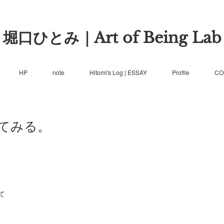
堀口ひとみ｜Art of Being Lab
HP
note
Hitomi's Log | ESSAY
Profile
CO
てみる。
て