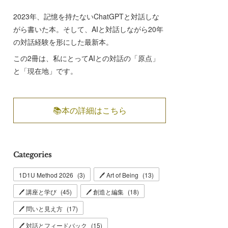
2023年、記憶を持たないChatGPTと対話しな
がら書いた本。そして、AIと対話しながら20年
の対話経験を形にした最新本。
この2冊は、私にとってAIとの対話の「原点」
と「現在地」です。
📚本の詳細はこちら
Categories
1D1U Method 2026
(
3
)
🖊 Art of Being
(
13
)
🖊 講座と学び
(
45
)
🖊 創造と編集
(
18
)
🖊 問いと見え方
(
17
)
🖊 対話とフィードバック
(
15
)