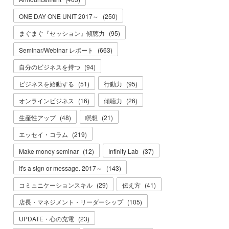
ONE DAY ONE UNIT 2017～
(
250
)
まぐまぐ『セッション』傾聴力
(
95
)
Seminar/Webinar レポート
(
663
)
自分のビジネスを持つ
(
94
)
ビジネスを始動する
(
51
)
行動力
(
95
)
オンラインビジネス
(
16
)
傾聴力
(
26
)
生産性アップ
(
48
)
瞑想
(
21
)
エッセイ・コラム
(
219
)
Make money seminar
(
12
)
Infinity Lab
(
37
)
It's a sign or message. 2017～
(
143
)
コミュニケーションスキル
(
29
)
伝え方
(
41
)
店長・マネジメント・リーダーシップ
(
105
)
UPDATE・心の充電
(
23
)