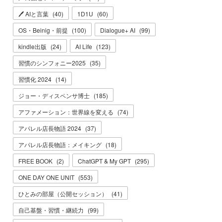
🖊 AIと言葉
(
40
)
1D1U
(
60
)
OS・Beinig・前提
(
100
)
Dialogue+ AI
(
99
)
kindle出版
(
24
)
AI Life
(
123
)
習慣のシンフォニー2025
(
35
)
習慣化 2024
(
14
)
ジョー・ディスペンサ博士
(
185
)
アファメーション：世界線を変える
(
74
)
アパレル店長物語 2024
(
37
)
アパレル店長物語：メイキング
(
18
)
FREE BOOK
(
2
)
ChatGPT & My GPT
(
295
)
ONE DAY ONE UNIT
(
553
)
ひとみの部屋（公開セッション）
(
41
)
自己基盤・習慣・継続力
(
99
)