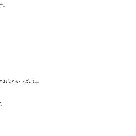
す。
、
とおなかいっぱいに。
ら