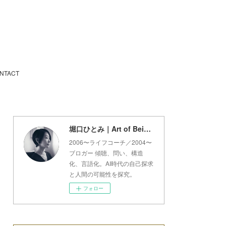
NTACT
堀口ひとみ｜Art of Being Lab
2006〜ライフコーチ／2004〜
ブロガー 傾聴、問い、構造
化、言語化。AI時代の自己探求
と人間の可能性を探究。
フォロー