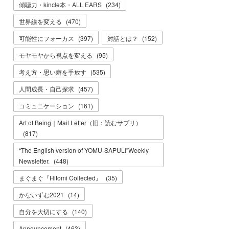
傾聴力・kincle本・ALL EARS
(
234
)
世界線を変える
(
470
)
可能性にフォーカス
(
397
)
対話とは？
(
152
)
モヤモヤから視点を変える
(
95
)
考え方・思い癖を手放す
(
535
)
人間成長・自己探求
(
457
)
コミュニケーション
(
161
)
Art of Being｜Mail Letter（旧：読むサプリ）
(
817
)
“The English version of YOMU-SAPULI”Weekly
Newsletter.
(
448
)
まぐまぐ『Hitomi Collected』
(
35
)
かないずむ2021
(
14
)
自分を大切にする
(
140
)
Announcement
(
463
)