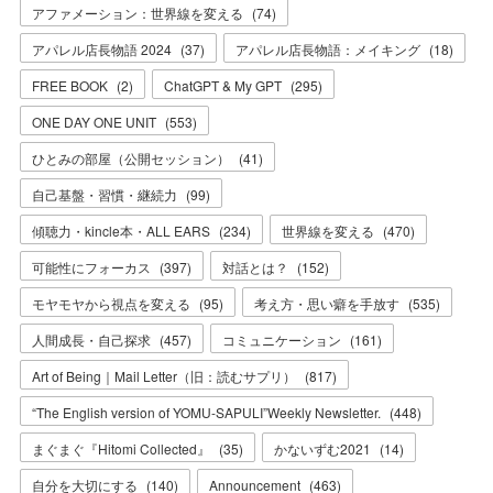
アファメーション：世界線を変える
(
74
)
アパレル店長物語 2024
(
37
)
アパレル店長物語：メイキング
(
18
)
FREE BOOK
(
2
)
ChatGPT & My GPT
(
295
)
ONE DAY ONE UNIT
(
553
)
ひとみの部屋（公開セッション）
(
41
)
自己基盤・習慣・継続力
(
99
)
傾聴力・kincle本・ALL EARS
(
234
)
世界線を変える
(
470
)
可能性にフォーカス
(
397
)
対話とは？
(
152
)
モヤモヤから視点を変える
(
95
)
考え方・思い癖を手放す
(
535
)
人間成長・自己探求
(
457
)
コミュニケーション
(
161
)
Art of Being｜Mail Letter（旧：読むサプリ）
(
817
)
“The English version of YOMU-SAPULI”Weekly Newsletter.
(
448
)
まぐまぐ『Hitomi Collected』
(
35
)
かないずむ2021
(
14
)
自分を大切にする
(
140
)
Announcement
(
463
)