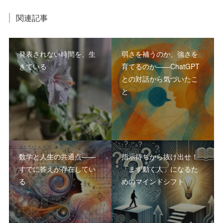
関連記事
発表されない時間を、生
弱さを補うのか、強さを
きている
育てるのか――ChatGPT
との対話から気づいたこ
と
数学と人生の共通点――
指示待ちから抜け出せ！
すでに答えが存在してい
「まず動く人」になるた
る
めのマインドシフト