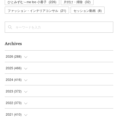
ひとみずむ～me too 小冊子
(
226
)
片付け・掃除
(
32
)
ファッション・インテリアコンサル
(
21
)
セッション動画
(
8
)
Archives
2026
(
288
)
(
9
)
2025
(
466
)
(
36
)
(
56
)
2024
(
416
)
(
37
)
(
37
)
(
38
)
2023
(
372
)
(
42
)
(
35
)
(
39
)
(
31
)
2022
(
373
)
(
36
)
(
36
)
(
38
)
(
30
)
(
31
)
2021
(
410
)