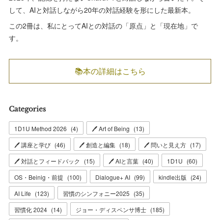
して、AIと対話しながら20年の対話経験を形にした最新本。
この2冊は、私にとってAIとの対話の「原点」と「現在地」で
す。
📚本の詳細はこちら
Categories
1D1U Method 2026
(
4
)
🖊 Art of Being
(
13
)
🖊 講座と学び
(
46
)
🖊 創造と編集
(
18
)
🖊 問いと見え方
(
17
)
🖊 対話とフィードバック
(
15
)
🖊 AIと言葉
(
40
)
1D1U
(
60
)
OS・Beinig・前提
(
100
)
Dialogue+ AI
(
99
)
kindle出版
(
24
)
AI Life
(
123
)
習慣のシンフォニー2025
(
35
)
習慣化 2024
(
14
)
ジョー・ディスペンサ博士
(
185
)