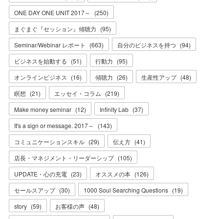
ONE DAY ONE UNIT 2017～
(
250
)
まぐまぐ『セッション』傾聴力
(
95
)
Seminar/Webinar レポート
(
663
)
自分のビジネスを持つ
(
94
)
ビジネスを始動する
(
51
)
行動力
(
95
)
オンラインビジネス
(
16
)
傾聴力
(
26
)
生産性アップ
(
48
)
瞑想
(
21
)
エッセイ・コラム
(
219
)
Make money seminar
(
12
)
Infinity Lab
(
37
)
It's a sign or message. 2017～
(
143
)
コミュニケーションスキル
(
29
)
伝え方
(
41
)
店長・マネジメント・リーダーシップ
(
105
)
UPDATE・心の充電
(
23
)
オススメの本
(
126
)
セールスアップ
(
30
)
1000 Soul Searching Questions
(
19
)
story
(
59
)
お客様の声
(
48
)