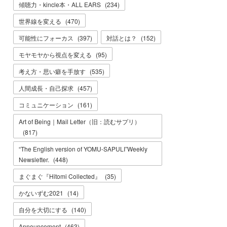
傾聴力・kincle本・ALL EARS
(
234
)
世界線を変える
(
470
)
可能性にフォーカス
(
397
)
対話とは？
(
152
)
モヤモヤから視点を変える
(
95
)
考え方・思い癖を手放す
(
535
)
人間成長・自己探求
(
457
)
コミュニケーション
(
161
)
Art of Being｜Mail Letter（旧：読むサプリ）
(
817
)
“The English version of YOMU-SAPULI”Weekly
Newsletter.
(
448
)
まぐまぐ『Hitomi Collected』
(
35
)
かないずむ2021
(
14
)
自分を大切にする
(
140
)
Announcement
(
463
)