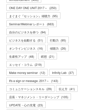
ONE DAY ONE UNIT 2017～
(
250
)
まぐまぐ『セッション』傾聴力
(
95
)
Seminar/Webinar レポート
(
663
)
自分のビジネスを持つ
(
94
)
ビジネスを始動する
(
51
)
行動力
(
95
)
オンラインビジネス
(
16
)
傾聴力
(
26
)
生産性アップ
(
48
)
瞑想
(
21
)
エッセイ・コラム
(
219
)
Make money seminar
(
12
)
Infinity Lab
(
37
)
It's a sign or message. 2017～
(
143
)
コミュニケーションスキル
(
29
)
伝え方
(
41
)
店長・マネジメント・リーダーシップ
(
105
)
UPDATE・心の充電
(
23
)