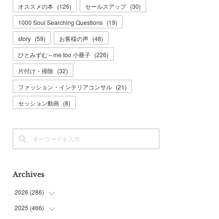
オススメの本
(
126
)
セールスアップ
(
30
)
1000 Soul Searching Questions
(
19
)
story
(
59
)
お客様の声
(
48
)
ひとみずむ～me too 小冊子
(
226
)
片付け・掃除
(
32
)
ファッション・インテリアコンサル
(
21
)
セッション動画
(
8
)
Archives
2026
(
286
)
2025
(
466
(
7
)
)