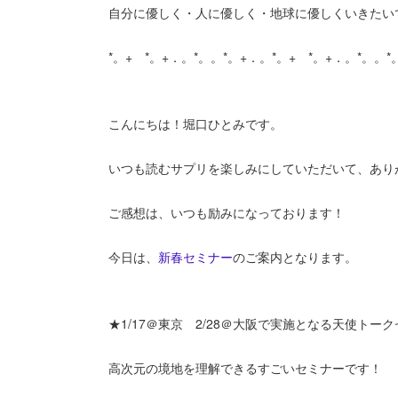
自分に優しく・人に優しく・地球に優しくいきたい
*。+ *。+．。*。。*。+．。*。+ *。+．。*。。
こんにちは！堀口ひとみです。
いつも読むサプリを楽しみにしていただいて、あり
ご感想は、いつも励みになっております！
今日は、
新春セミナー
のご案内となります。
★1/17＠東京 2/28＠大阪で実施となる天使トー
高次元の境地を理解できるすごいセミナーです！