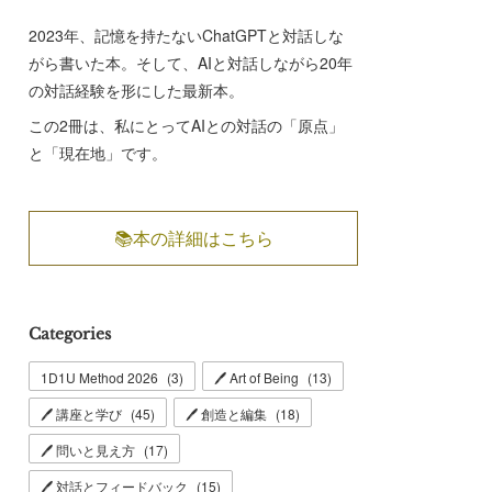
2023年、記憶を持たないChatGPTと対話しな
がら書いた本。そして、AIと対話しながら20年
の対話経験を形にした最新本。
この2冊は、私にとってAIとの対話の「原点」
と「現在地」です。
📚本の詳細はこちら
Categories
1D1U Method 2026
(
3
)
🖊 Art of Being
(
13
)
🖊 講座と学び
(
45
)
🖊 創造と編集
(
18
)
🖊 問いと見え方
(
17
)
🖊 対話とフィードバック
(
15
)