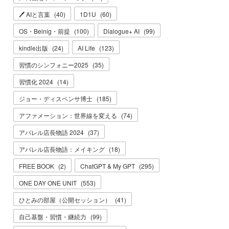
🖊 AIと言葉
(
40
)
1D1U
(
60
)
OS・Beinig・前提
(
100
)
Dialogue+ AI
(
99
)
kindle出版
(
24
)
AI Life
(
123
)
習慣のシンフォニー2025
(
35
)
習慣化 2024
(
14
)
ジョー・ディスペンサ博士
(
185
)
アファメーション：世界線を変える
(
74
)
アパレル店長物語 2024
(
37
)
アパレル店長物語：メイキング
(
18
)
FREE BOOK
(
2
)
ChatGPT & My GPT
(
295
)
ONE DAY ONE UNIT
(
553
)
ひとみの部屋（公開セッション）
(
41
)
自己基盤・習慣・継続力
(
99
)