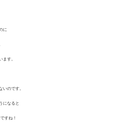
のに
。
います。
ないのです。
うになると
展ですね！