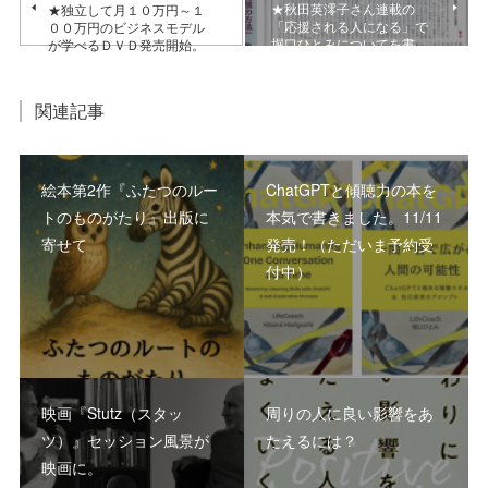
★秋田英澪子さん連載の
★独立して月１０万円～１
「応援される人になる」で
００万円のビジネスモデル
堀口ひとみについてを書…
が学べるＤＶＤ発売開始。
関連記事
絵本第2作『ふたつのルー
ChatGPTと傾聴力の本を
トのものがたり』出版に
本気で書きました。11/11
寄せて
発売！（ただいま予約受
付中）
映画『Stutz（スタッ
周りの人に良い影響をあ
ツ）』セッション風景が
たえるには？
映画に。