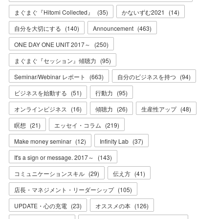
まぐまぐ『Hitomi Collected』
(
35
)
かないずむ2021
(
14
)
自分を大切にする
(
140
)
Announcement
(
463
)
ONE DAY ONE UNIT 2017～
(
250
)
まぐまぐ『セッション』傾聴力
(
95
)
Seminar/Webinar レポート
(
663
)
自分のビジネスを持つ
(
94
)
ビジネスを始動する
(
51
)
行動力
(
95
)
オンラインビジネス
(
16
)
傾聴力
(
26
)
生産性アップ
(
48
)
瞑想
(
21
)
エッセイ・コラム
(
219
)
Make money seminar
(
12
)
Infinity Lab
(
37
)
It's a sign or message. 2017～
(
143
)
コミュニケーションスキル
(
29
)
伝え方
(
41
)
店長・マネジメント・リーダーシップ
(
105
)
UPDATE・心の充電
(
23
)
オススメの本
(
126
)