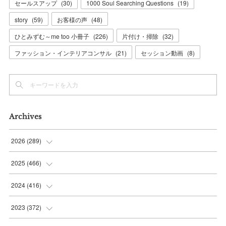
セールスアップ
(
30
)
1000 Soul Searching Questions
(
19
)
story
(
59
)
お客様の声
(
48
)
ひとみずむ～me too 小冊子
(
226
)
片付け・掃除
(
32
)
ファッション・インテリアコンサル
(
21
)
セッション動画
(
8
)
Archives
2026
(
289
)
(
10
)
2025
(
466
)
(
36
)
(
56
)
2024
(
416
)
(
37
)
(
37
)
(
38
)
2023
(
372
)
(
42
)