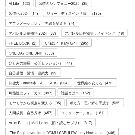
AI Life
(
123
)
習慣のシンフォニー2025
(
35
)
習慣化 2024
(
14
)
ジョー・ディスペンサ博士
(
185
)
アファメーション：世界線を変える
(
74
)
アパレル店長物語 2024
(
37
)
アパレル店長物語：メイキング
(
18
)
FREE BOOK
(
2
)
ChatGPT & My GPT
(
295
)
ONE DAY ONE UNIT
(
553
)
ひとみの部屋（公開セッション）
(
41
)
自己基盤・習慣・継続力
(
99
)
傾聴力・kincle本・ALL EARS
(
234
)
世界線を変える
(
470
)
可能性にフォーカス
(
397
)
対話とは？
(
152
)
モヤモヤから視点を変える
(
95
)
考え方・思い癖を手放す
(
535
)
人間成長・自己探求
(
457
)
コミュニケーション
(
161
)
Art of Being｜Mail Letter（旧：読むサプリ）
(
817
)
“The English version of YOMU-SAPULI”Weekly Newsletter.
(
448
)