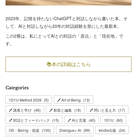
2023年、記憶を持たないChatGPTと対話しながら書いた本。そ
して、AIと対話しながら20年の対話経験を形にした最新本。
この2冊は、私にとってAIとの対話の「原点」と「現在地」で
す。
📚本の詳細はこちら
Categories
1D1U Method 2026
(
5
)
🖊 Art of Being
(
13
)
🖊 講座と学び
(
46
)
🖊 創造と編集
(
18
)
🖊 問いと見え方
(
17
)
🖊 対話とフィードバック
(
15
)
🖊 AIと言葉
(
40
)
1D1U
(
60
)
OS・Beinig・前提
(
100
)
Dialogue+ AI
(
99
)
kindle出版
(
24
)