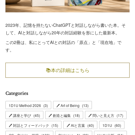
2023年、記憶を持たないChatGPTと対話しながら書いた本。そ
して、AIと対話しながら20年の対話経験を形にした最新本。
この2冊は、私にとってAIとの対話の「原点」と「現在地」で
す。
📚本の詳細はこちら
Categories
1D1U Method 2026
(
3
)
🖊 Art of Being
(
13
)
🖊 講座と学び
(
45
)
🖊 創造と編集
(
18
)
🖊 問いと見え方
(
17
)
🖊 対話とフィードバック
(
15
)
🖊 AIと言葉
(
40
)
1D1U
(
60
)