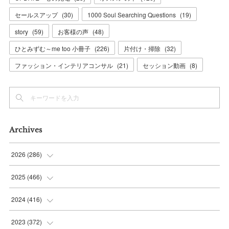
セールスアップ
(
30
)
1000 Soul Searching Questions
(
19
)
story
(
59
)
お客様の声
(
48
)
ひとみずむ～me too 小冊子
(
226
)
片付け・掃除
(
32
)
ファッション・インテリアコンサル
(
21
)
セッション動画
(
8
)
Archives
2026
(
286
)
(
7
)
2025
(
466
)
(
36
)
(
56
)
2024
(
416
)
(
37
)
(
37
)
(
38
)
2023
(
372
)