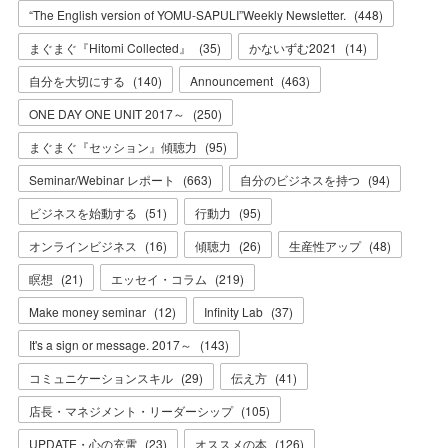
“The English version of YOMU-SAPULI”Weekly Newsletter.
(
448
)
まぐまぐ『Hitomi Collected』
(
35
)
かないずむ2021
(
14
)
自分を大切にする
(
140
)
Announcement
(
463
)
ONE DAY ONE UNIT 2017～
(
250
)
まぐまぐ『セッション』傾聴力
(
95
)
Seminar/Webinar レポート
(
663
)
自分のビジネスを持つ
(
94
)
ビジネスを始動する
(
51
)
行動力
(
95
)
オンラインビジネス
(
16
)
傾聴力
(
26
)
生産性アップ
(
48
)
瞑想
(
21
)
エッセイ・コラム
(
219
)
Make money seminar
(
12
)
Infinity Lab
(
37
)
It's a sign or message. 2017～
(
143
)
コミュニケーションスキル
(
29
)
伝え方
(
41
)
店長・マネジメント・リーダーシップ
(
105
)
UPDATE・心の充電
(
23
)
オススメの本
(
126
)