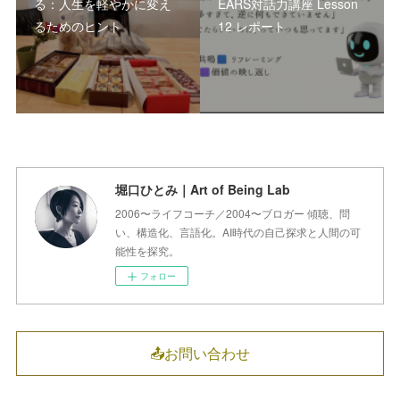
る：人生を軽やかに変え
EARS対話力講座 Lesson
るためのヒント
12 レポート
堀口ひとみ｜Art of Being Lab
2006〜ライフコーチ／2004〜ブロガー 傾聴、問
い、構造化、言語化。AI時代の自己探求と人間の可
能性を探究。
フォロー
📤お問い合わせ