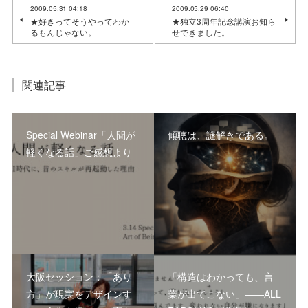
2009.05.31 04:18
2009.05.29 06:40
★好きってそうやってわか
★独立3周年記念講演お知ら
るもんじゃない。
せできました。
関連記事
Special Webinar「人間が
傾聴は、謎解きである。
軽くなる話」ご感想より
大阪セッション：「あり
「構造はわかっても、言
方」が現実をデザインす
葉が出てこない」――ALL