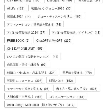
OS・Beinig・前提
(
100
)
Dialogue+ AI
(
99
)
kindle出版
(
24
)
AI Life
(
123
)
習慣のシンフォニー2025
(
35
)
習慣化 2024
(
14
)
ジョー・ディスペンサ博士
(
185
)
アファメーション：世界線を変える
(
74
)
アパレル店長物語 2024
(
37
)
アパレル店長物語：メイキング
(
18
)
FREE BOOK
(
2
)
ChatGPT & My GPT
(
295
)
ONE DAY ONE UNIT
(
553
)
ひとみの部屋（公開セッション）
(
41
)
自己基盤・習慣・継続力
(
99
)
傾聴力・kincle本・ALL EARS
(
234
)
世界線を変える
(
470
)
可能性にフォーカス
(
397
)
対話とは？
(
152
)
モヤモヤから視点を変える
(
95
)
考え方・思い癖を手放す
(
535
)
人間成長・自己探求
(
457
)
コミュニケーション
(
161
)
Art of Being｜Mail Letter（旧：読むサプリ）
(
817
)